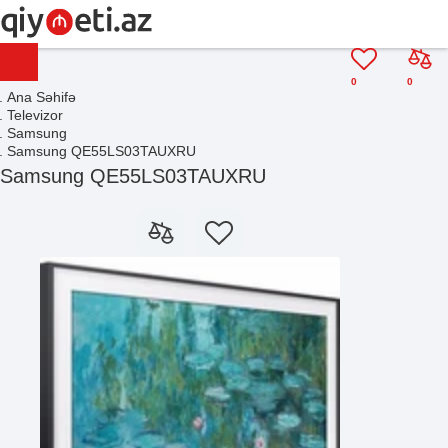
0
0
Ana Səhifə
Televizor
Samsung
Samsung QE55LS03TAUXRU
Samsung QE55LS03TAUXRU