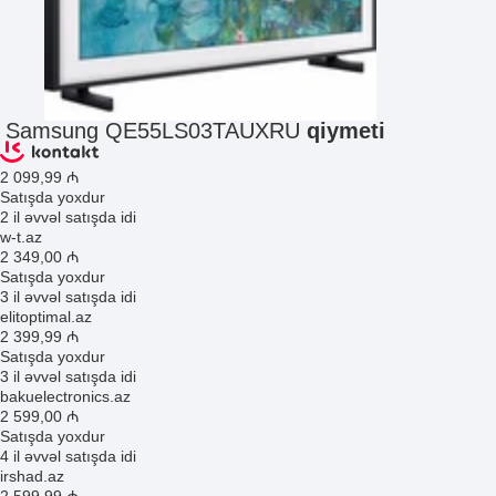
Samsung QE55LS03TAUXRU
qiymeti
2 099
,99
₼
Satışda yoxdur
2 il əvvəl satışda idi
w-t.az
2 349
,00
₼
Satışda yoxdur
3 il əvvəl satışda idi
elitoptimal.az
2 399
,99
₼
Satışda yoxdur
3 il əvvəl satışda idi
bakuelectronics.az
2 599
,00
₼
Satışda yoxdur
4 il əvvəl satışda idi
irshad.az