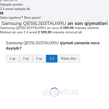
2 599
,99
₼
Satışda yoxdur
2 il əvvəl satışda idi
Səhv tapdınız? Bizə yazın!
Samsung QE55LS03TAUXRU
ən son qiymətləri
Samsung QE55LS03TAUXRU ən ucuz
2 099,99
manata satılırdı.
Məhsul ən son 2 il əvvəl
2 599,99
manata mövcud idi.
Samsung QE55LS03TAUXRU
qiyməti zamanla necə
dəyişib?
1 ay
3 ay
6 ay
1 il
Bütün dövr