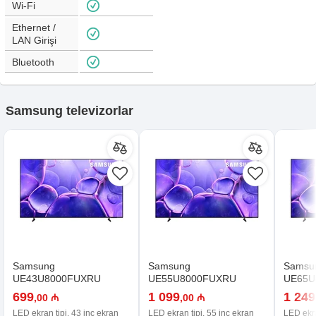
Wi-Fi
Ethernet /
LAN Girişi
Bluetooth
Samsung televizorlar
Samsung
Samsung
Samsu
UE43U8000FUXRU
UE55U8000FUXRU
UE65U
699
1 099
1 249
,00 ₼
,00 ₼
LED ekran tipi, 43 inç ekran
LED ekran tipi, 55 inç ekran
LED ekra