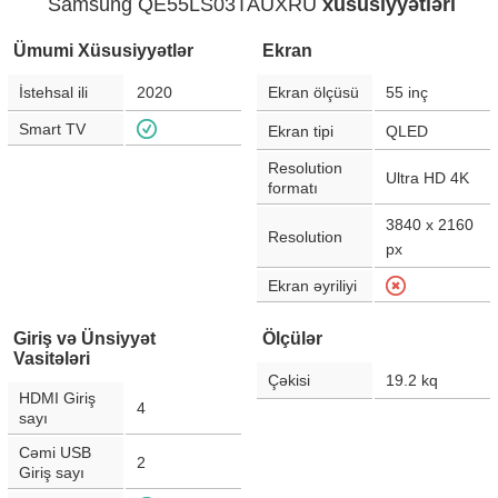
Samsung QE55LS03TAUXRU
xüsusiyyətləri
Ümumi Xüsusiyyətlər
Ekran
İstehsal ili
2020
Ekran ölçüsü
55
inç
Smart TV
Ekran tipi
QLED
Resolution
Ultra HD 4K
formatı
3840 x 2160
Resolution
px
Ekran əyriliyi
Giriş və Ünsiyyət
Ölçülər
Vasitələri
Çəkisi
19.2
kq
HDMI Giriş
4
sayı
Cəmi USB
2
Giriş sayı