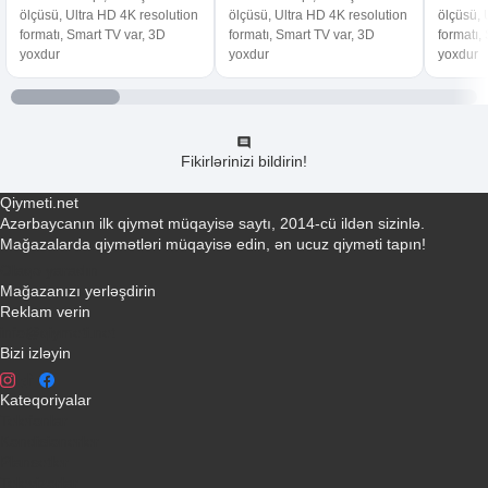
ölçüsü, Ultra HD 4K resolution
ölçüsü, Ultra HD 4K resolution
ölçüsü, 
formatı, Smart TV var, 3D
formatı, Smart TV var, 3D
formatı,
yoxdur
yoxdur
yoxdur
Fikirlərinizi bildirin!
Qiymeti.net
Azərbaycanın ilk qiymət müqayisə saytı, 2014-cü ildən sizinlə.
Mağazalarda qiymətləri müqayisə edin, ən ucuz qiyməti tapın!
Əlaqə yaradın
Mağazanızı yerləşdirin
Reklam verin
info@qiymeti.net
Bizi izləyin
Kateqoriyalar
Telefonlar
Kondisionerler
Plansetler
Televizorlar