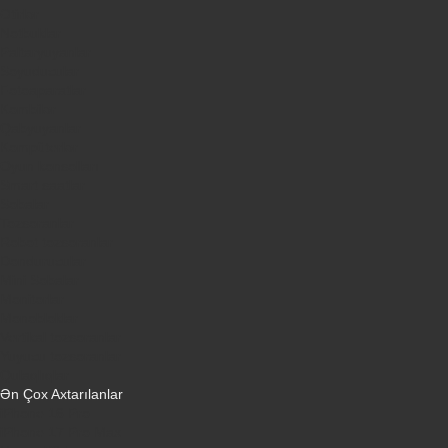
Ətirlər
Notbuklar
Paltaryuyanlar
Soyuducular
Fotoaparatlar
Kombilər
Qabyuyanlar
Kompüterlər
Oyun konsolları
Smart saatlar
Sobalar
Tozsoranlar
Robot tozsoranlar
Dondurucular
Mini Sobalar
Monitorlar
Monobloklar
Vertikal tozsoranlar
Yuyucu tozsoranlar
Qulaqlıqlar
Ən Çox Axtarılanlar
iPhone 16 Pro
iPhone 17 Pro Max