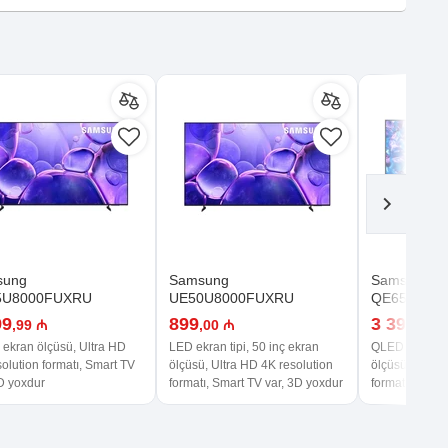
sung
Samsung
Samsung
5U8000FUXRU
UE50U8000FUXRU
QE65Q70D
99
899
3 399
,99 ₼
,00 ₼
,99 
 ekran ölçüsü, Ultra HD
LED ekran tipi, 50 inç ekran
QLED ekran tip
olution formatı, Smart TV
ölçüsü, Ultra HD 4K resolution
ölçüsü, Ultra 
3D yoxdur
formatı, Smart TV var, 3D yoxdur
formatı, Smart