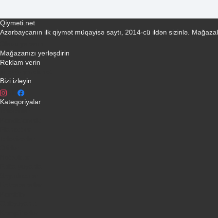
Qiymeti.net
Azərbaycanın ilk qiymət müqayisə saytı, 2014-cü ildən sizinlə. Mağazal
Əlaqə yaradın
Mağazanızı yerləşdirin
Reklam verin
info@qiymeti.net
Bizi izləyin
Kateqoriyalar
Telefonlar
Kondisionerler
Plansetler
Televizorlar
Ətirlər
Notbuklar
Paltaryuyanlar
Soyuducular
Fotoaparatlar
Kombilər
Qabyuyanlar
Kompüterlər