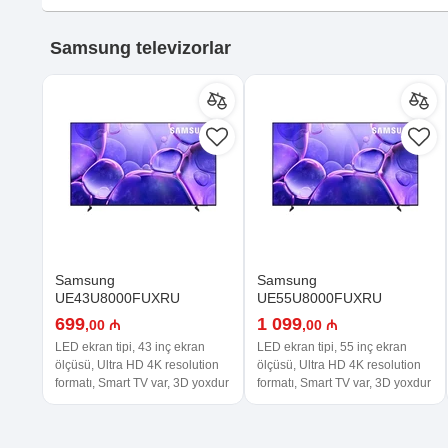
Samsung televizorlar
Samsung
Samsung
UE43U8000FUXRU
UE55U8000FUXRU
699
1 099
,00 ₼
,00 ₼
LED ekran tipi, 43 inç ekran
LED ekran tipi, 55 inç ekran
ölçüsü, Ultra HD 4K resolution
ölçüsü, Ultra HD 4K resolution
formatı, Smart TV var, 3D yoxdur
formatı, Smart TV var, 3D yoxdur