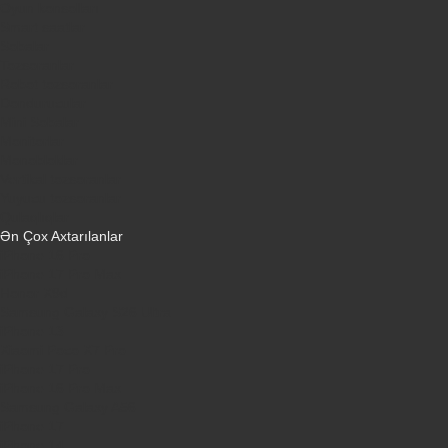
Oyun konsolları
Smart saatlar
Sobalar
Tozsoranlar
Robot tozsoranlar
Dondurucular
Mini Sobalar
Monitorlar
Monobloklar
Vertikal tozsoranlar
Yuyucu tozsoranlar
Qulaqlıqlar
Ən Çox Axtarılanlar
iPhone 16 Pro
iPhone 17 Pro Max
Honor X9d
Samsung Galaxy S26 Ultra
iPhone 13
Xiaomi Poco X7 Pro
iPhone 17 Pro
iPhone 16 Pro Max
Samsung Galaxy A56
iPhone 17
iPhone 14