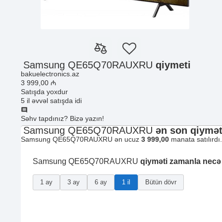
Samsung QE65Q70RAUXRU
qiymeti
bakuelectronics.az
3 999
,00
₼
Satışda yoxdur
5 il əvvəl satışda idi
Səhv tapdınız? Bizə yazın!
Samsung QE65Q70RAUXRU
ən son qiymət
Samsung QE65Q70RAUXRU ən ucuz
3 999,00
manata satılırdı
Samsung QE65Q70RAUXRU
qiyməti zamanla necə
1 ay
3 ay
6 ay
1 il
Bütün dövr