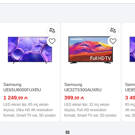
Samsung
Samsung
Sam
UE65U8000FUXRU
UE32T5300AUXRU
UE8
1 249
399
3 4
,99 ₼
,99 ₼
LED ekran tipi, 65 inç ekran
LED ekran tipi, 32 inç ekran
85 inç
ölçüsü, Ultra HD 4K resolution
ölçüsü, Full HD resolution
4K res
formatı, Smart TV var, 3D yoxdur
formatı, Smart TV var, 3D yoxdur
var, 