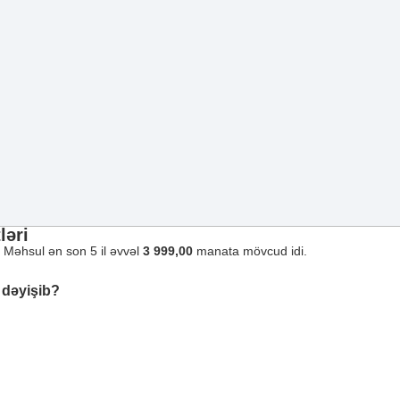
ləri
. Məhsul ən son 5 il əvvəl
3 999,00
manata mövcud idi.
 dəyişib?