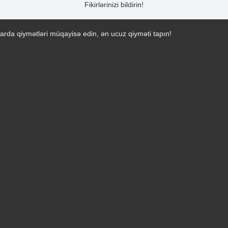
Fikirlərinizi bildirin!
arda qiymətləri müqayisə edin, ən ucuz qiyməti tapın!