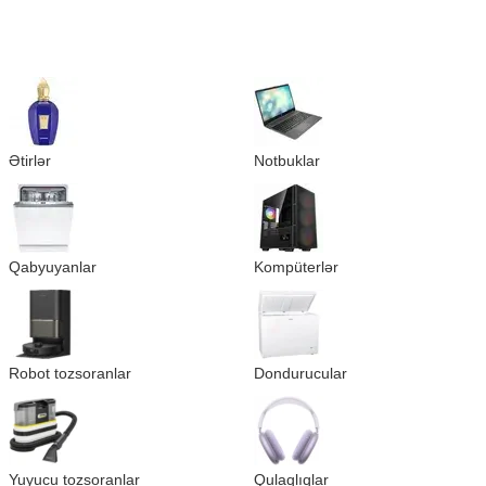
Ətirlər
Notbuklar
Qabyuyanlar
Kompüterlər
Robot tozsoranlar
Dondurucular
Yuyucu tozsoranlar
Qulaqlıqlar