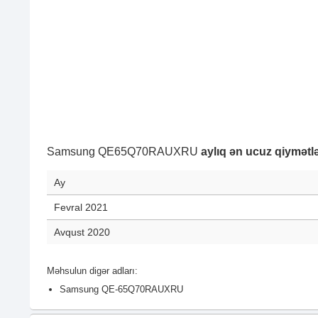
Samsung QE65Q70RAUXRU
aylıq ən ucuz qiymətlə
Ay
Fevral 2021
Avqust 2020
Məhsulun digər adları:
Samsung QE-65Q70RAUXRU