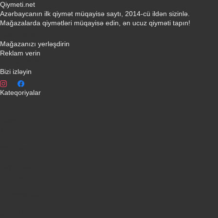
Qiymeti.net
Azərbaycanın ilk qiymət müqayisə saytı, 2014-cü ildən sizinlə.
Mağazalarda qiymətləri müqayisə edin, ən ucuz qiyməti tapın!
Əlaqə yaradın
Mağazanızı yerləşdirin
Reklam verin
info@qiymeti.net
Bizi izləyin
Kateqoriyalar
Telefonlar
Kondisionerler
Plansetler
Televizorlar
Ətirlər
Notbuklar
Paltaryuyanlar
Soyuducular
Fotoaparatlar
Kombilər
Qabyuyanlar
Kompüterlər
Oyun konsolları