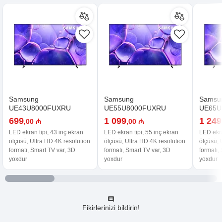
Samsung
Samsung
Samsu
UE43U8000FUXRU
UE55U8000FUXRU
UE65U
699
1 099
1 249
,00 ₼
,00 ₼
LED ekran tipi, 43 inç ekran
LED ekran tipi, 55 inç ekran
LED ekra
ölçüsü, Ultra HD 4K resolution
ölçüsü, Ultra HD 4K resolution
ölçüsü, 
formatı, Smart TV var, 3D
formatı, Smart TV var, 3D
formatı,
yoxdur
yoxdur
yoxdur
Fikirlərinizi bildirin!