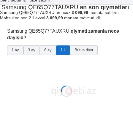
Səhv tapdınız? Bizə yazın!
Samsung QE65Q77TAUXRU
ən son qiymətləri
Samsung QE65Q77TAUXRU ən ucuz
3 099,99
manata satılırdı.
Məhsul ən son 2 il əvvəl
3 099,99
manata mövcud idi.
Samsung QE65Q77TAUXRU
qiyməti zamanla necə
dəyişib?
1 ay
3 ay
6 ay
1 il
Bütün dövr