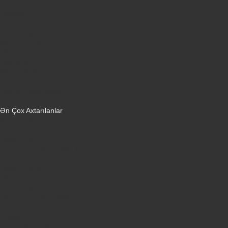
Smart saatlar
Sobalar
Tozsoranlar
Robot tozsoranlar
Dondurucular
Mini Sobalar
Monitorlar
Monobloklar
Vertikal tozsoranlar
Yuyucu tozsoranlar
Qulaqlıqlar
Ən Çox Axtarılanlar
iPhone 16 Pro
iPhone 17 Pro Max
Honor X9d
Samsung Galaxy S26 Ultra
iPhone 13
Xiaomi Poco X7 Pro
iPhone 17 Pro
iPhone 16 Pro Max
Samsung Galaxy A56
iPhone 17
iPhone 14
Xiaomi Poco X8 Pro