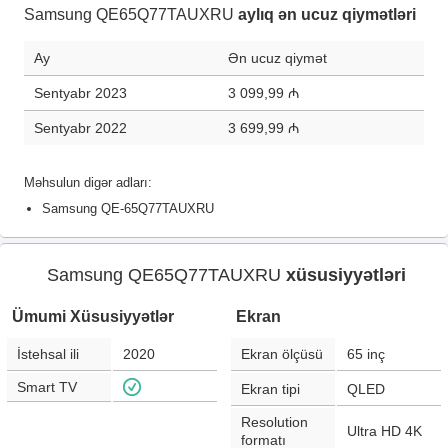
Samsung QE65Q77TAUXRU
aylıq ən ucuz qiymətləri
Ay
Ən ucuz qiymət
Sentyabr 2023
3 099,99 ₼
Sentyabr 2022
3 699,99 ₼
Məhsulun digər adları:
Samsung QE-65Q77TAUXRU
Samsung QE65Q77TAUXRU
xüsusiyyətləri
Ümumi Xüsusiyyətlər
Ekran
İstehsal ili
2020
Ekran ölçüsü
65
inç
Smart TV
Ekran tipi
QLED
Resolution
Ultra HD 4K
formatı