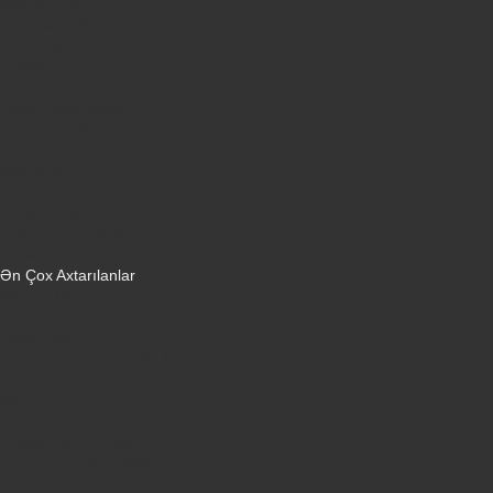
Kompüterlər
Oyun konsolları
Smart saatlar
Sobalar
Tozsoranlar
Robot tozsoranlar
Dondurucular
Mini Sobalar
Monitorlar
Monobloklar
Vertikal tozsoranlar
Yuyucu tozsoranlar
Qulaqlıqlar
Ən Çox Axtarılanlar
iPhone 16 Pro
iPhone 17 Pro Max
Honor X9d
Samsung Galaxy S26 Ultra
iPhone 13
Xiaomi Poco X7 Pro
iPhone 17 Pro
iPhone 16 Pro Max
Samsung Galaxy A56
iPhone 17