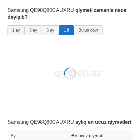
Samsung QE98Q80CAUXRU
qiyməti zamanla necə
dəyişib?
1 ay
3 ay
6 ay
1 il
Bütün dövr
Samsung QE98Q80CAUXRU
aylıq ən ucuz qiymətləri
Ay
Ən ucuz qiymət