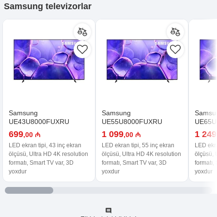
Samsung televizorlar
Samsung
Samsung
Samsu
UE43U8000FUXRU
UE55U8000FUXRU
UE65U
699
1 099
1 249
,00 ₼
,00 ₼
LED ekran tipi, 43 inç ekran
LED ekran tipi, 55 inç ekran
LED ekra
ölçüsü, Ultra HD 4K resolution
ölçüsü, Ultra HD 4K resolution
ölçüsü, 
formatı, Smart TV var, 3D
formatı, Smart TV var, 3D
formatı,
yoxdur
yoxdur
yoxdur