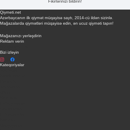
Fikirlərinizi bildirin!
Qiymeti.net
Azərbaycanın ilk qiymət müqayisə saytı, 2014-cü ildən sizinlə.
Mağazalarda qiymətləri müqayisə edin, ən ucuz qiyməti tapın!
Əlaqə yaradın
Mağazanızı yerləşdirin
Reklam verin
info@qiymeti.net
Bizi izləyin
Kateqoriyalar
Telefonlar
Kondisionerler
Plansetler
Televizorlar
Ətirlər
Notbuklar
Paltaryuyanlar
Soyuducular
Fotoaparatlar
Kombilər
Qabyuyanlar