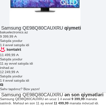
Samsung QE98Q80CAUXRU
qiymeti
bakuelectronics.az
9 399
,99
₼
Satışda yoxdur
1 il əvvəl satışda idi
11 499
,99
₼
Satışda yoxdur
11 ay əvvəl satışda idi
irshad.az
12 249
,99
₼
Satışda yoxdur
1 il əvvəl satışda idi
Səhv tapdınız? Bizə yazın!
Samsung QE98Q80CAUXRU
ən son qiymətləri
Samsung QE98Q80CAUXRU ən ucuz 1 il əvvəl
9 399,99
manata
satılırdı. Məhsul ən son 11 ay əvvəl
11 499,99
manata mövcud idi.