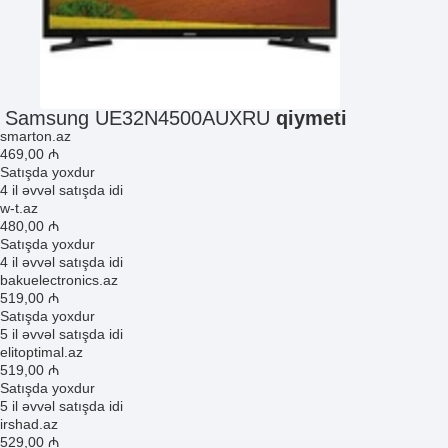
Samsung UE32N4500AUXRU
qiymeti
smarton.az
469
,00
₼
Satışda yoxdur
4 il əvvəl satışda idi
w-t.az
480
,00
₼
Satışda yoxdur
4 il əvvəl satışda idi
bakuelectronics.az
519
,00
₼
Satışda yoxdur
5 il əvvəl satışda idi
elitoptimal.az
519
,00
₼
Satışda yoxdur
5 il əvvəl satışda idi
irshad.az
529
,00
₼