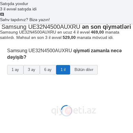
Satışda yoxdur
3 il əvvəl satışda idi
Səhv tapdınız? Bizə yazın!
Samsung UE32N4500AUXRU
ən son qiymətləri
Samsung UE32N4500AUXRU ən ucuz 4 il əvvəl
469,00
manata
satılırdı. Məhsul ən son 3 il əvvəl
529,00
manata mövcud idi.
Samsung UE32N4500AUXRU
qiyməti zamanla necə
dəyişib?
1 ay
3 ay
6 ay
1 il
Bütün dövr