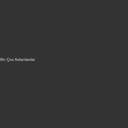
Sobalar
Tozsoranlar
Robot tozsoranlar
Dondurucular
Mini Sobalar
Monitorlar
Monobloklar
Vertikal tozsoranlar
Yuyucu tozsoranlar
Qulaqlıqlar
Ən Çox Axtarılanlar
iPhone 16 Pro
iPhone 17 Pro Max
Honor X9d
Samsung Galaxy S26 Ultra
iPhone 13
Xiaomi Poco X7 Pro
iPhone 17 Pro
iPhone 16 Pro Max
Samsung Galaxy A56
iPhone 17
iPhone 14
Xiaomi Poco X8 Pro