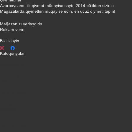
Azərbaycanın ilk qiymət müqayisə saytı, 2014-cü ildən sizinlə.
Mağazalarda qiymətləri müqayisə edin, ən ucuz qiyməti tapın!
Əlaqə yaradın
Mağazanızı yerləşdirin
Reklam verin
info@qiymeti.net
Bizi izləyin
Kateqoriyalar
Telefonlar
Kondisionerler
Plansetler
Televizorlar
Ətirlər
Notbuklar
Paltaryuyanlar
Soyuducular
Fotoaparatlar
Kombilər
Qabyuyanlar
Kompüterlər
Oyun konsolları
Smart saatlar