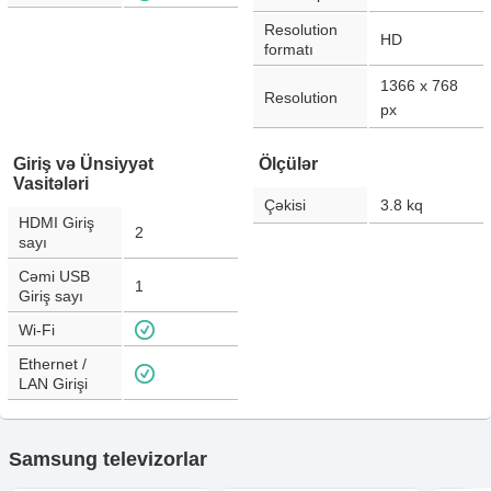
Resolution
HD
formatı
1366 x 768
Resolution
px
Giriş və Ünsiyyət
Ölçülər
Vasitələri
Çəkisi
3.8
kq
HDMI Giriş
2
sayı
Cəmi USB
1
Giriş sayı
Wi-Fi
Ethernet /
LAN Girişi
Samsung televizorlar