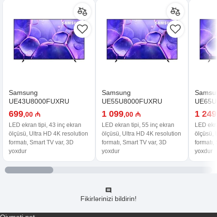
Samsung
Samsung
Samsu
UE43U8000FUXRU
UE55U8000FUXRU
UE65U
699
1 099
1 249
,00 ₼
,00 ₼
LED ekran tipi, 43 inç ekran
LED ekran tipi, 55 inç ekran
LED ekra
ölçüsü, Ultra HD 4K resolution
ölçüsü, Ultra HD 4K resolution
ölçüsü, 
formatı, Smart TV var, 3D
formatı, Smart TV var, 3D
formatı,
yoxdur
yoxdur
yoxdur
Fikirlərinizi bildirin!
Qiymeti.net