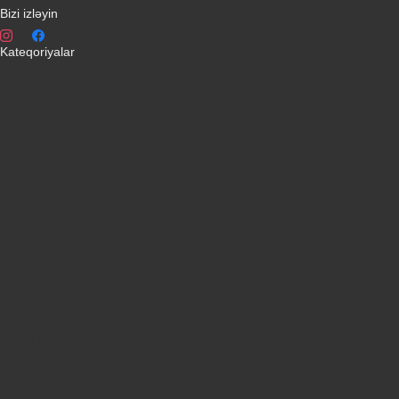
Bizi izləyin
Kateqoriyalar
Telefonlar
Kondisionerler
Plansetler
Televizorlar
Ətirlər
Notbuklar
Paltaryuyanlar
Soyuducular
Fotoaparatlar
Kombilər
Qabyuyanlar
Kompüterlər
Oyun konsolları
Smart saatlar
Sobalar
Tozsoranlar
Robot tozsoranlar
Dondurucular
Mini Sobalar
Monitorlar