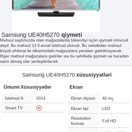
Samsung UE40H5270
qiymeti
Məhsul saytımızda olan mağazalarda tükəndiyi üçün qiyməti mövcud
deyil. Bu məhsul 12 il əvvəl istehsal olunub. Bu səbəbdən məhsul
böyük ehtimal ilə ölkəmizdəki mağazalara yenidən gətirilməyəcək.
Əgər məhsul mağazalara gətirilər isə bu səhifədə qiymeti və haradan
satın almaq olar yerləşdiriləcək.
Samsung UE40H5270
xüsusiyyətləri
Ümumi Xüsusiyyətlər
Ekran
İstehsal ili
2014
Ekran ölçüsü
40
inç
Smart TV
Ekran tipi
LED
Resolution
Full HD
formatı