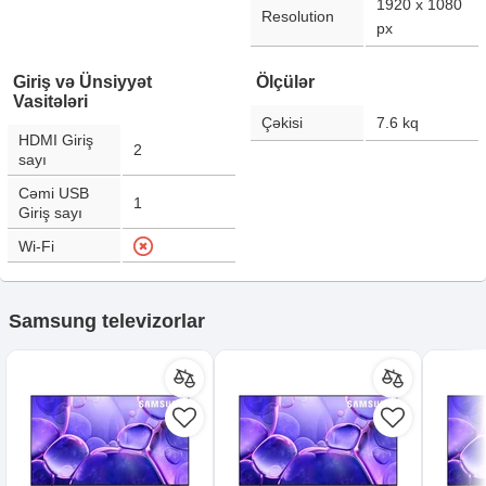
1920 x 1080
Resolution
px
Giriş və Ünsiyyət
Ölçülər
Vasitələri
Çəkisi
7.6
kq
HDMI Giriş
2
sayı
Cəmi USB
1
Giriş sayı
Wi-Fi
Samsung televizorlar