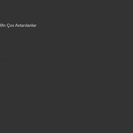
Monobloklar
Vertikal tozsoranlar
Yuyucu tozsoranlar
Qulaqlıqlar
Ən Çox Axtarılanlar
iPhone 16 Pro
iPhone 17 Pro Max
Honor X9d
Samsung Galaxy S26 Ultra
iPhone 13
Xiaomi Poco X7 Pro
iPhone 17 Pro
iPhone 16 Pro Max
Samsung Galaxy A56
iPhone 17
iPhone 14
Xiaomi Poco X8 Pro
Samsung Galaxy S25
Samsung Galaxy A55
Samsung Galaxy S24 Ultra
iPhone 15
Samsung Galaxy S25 Ultra
Samsung Galaxy S24
iPhone 15 Pro