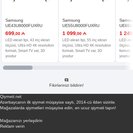
Samsung
Samsung
Samsu
UE43U8000FUXRU
UE55U8000FUXRU
UE65U
699
1 099
1 249
,00 ₼
,00 ₼
LED ekran tipi, 43 inç ekran
LED ekran tipi, 55 inç ekran
LED ekra
ölçüsü, Ultra HD 4K resolution
ölçüsü, Ultra HD 4K resolution
ölçüsü, 
formatı, Smart TV var, 3D
formatı, Smart TV var, 3D
formatı,
yoxdur
yoxdur
yoxdur
Fikirlərinizi bildirin!
Qiymeti.net
Azərbaycanın ilk qiymət müqayisə saytı, 2014-cü ildən sizinlə.
Mağazalarda qiymətləri müqayisə edin, ən ucuz qiyməti tapın!
Əlaqə yaradın
Mağazanızı yerləşdirin
Reklam verin
info@qiymeti.net