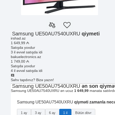
Samsung UE50AU7540UXRU
qiymeti
irshad.az
1 649
,99
₼
Satışda yoxdur
3 il əvvəl satışda idi
bakuelectronics.az
1 749
,00
₼
Satışda yoxdur
4 il əvvəl satışda idi
Səhv tapdınız? Bizə yazın!
Samsung UE50AU7540UXRU
ən son qiymət
Samsung UE50AU7540UXRU ən ucuz
1 649,99
manata satılırdı
Samsung UE50AU7540UXRU
qiyməti zamanla nec
1 ay
3 ay
6 ay
1 il
Bütün dövr