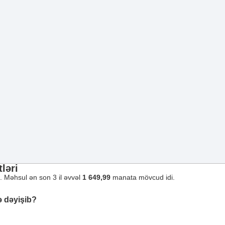
ləri
. Məhsul ən son 3 il əvvəl
1 649,99
manata mövcud idi.
ə dəyişib?