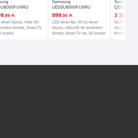
sung
Samsung
Samsung
5U8000FUXRU
UE50U8000FUXRU
QE65Q70D
99
899
3 399
,99 ₼
,00 ₼
,99 
 ekran ölçüsü, Ultra HD
LED ekran tipi, 50 inç ekran
QLED ekran tip
olution formatı, Smart TV
ölçüsü, Ultra HD 4K resolution
ölçüsü, Ultra 
3D yoxdur
formatı, Smart TV var, 3D yoxdur
formatı, Smart