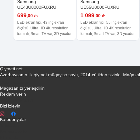
Samsung
Samsung
UE43U8000FUXRU
UE55U8000FUXRU
699
1 099
,00 ₼
,00 ₼
LED ekran tipi, 43 inç ekran
LED ekran tipi, 55 inç ekran
ölçüsü, Ultra HD 4K resolution
ölçüsü, Ultra HD 4K resolution
formatı, Smart TV var, 3D yoxdur
formatı, Smart TV var, 3D yoxdur
Qiymeti.net
Azərbaycanın ilk qiymət müqayisə saytı, 2014-cü ildən sizinlə. Mağazal
Əlaqə yaradın
Mağazanızı yerləşdirin
Reklam verin
info@qiymeti.net
Bizi izləyin
Kateqoriyalar
Telefonlar
Kondisionerler
Plansetler