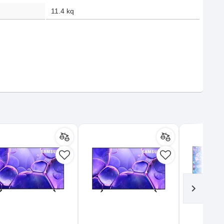
11.4
kq