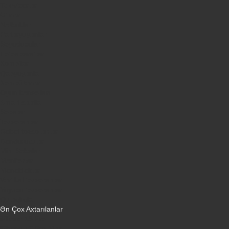
Televizorlar
Ətirlər
Notbuklar
Paltaryuyanlar
Soyuducular
Fotoaparatlar
Kombilər
Qabyuyanlar
Kompüterlər
Oyun konsolları
Smart saatlar
Sobalar
Tozsoranlar
Robot tozsoranlar
Dondurucular
Mini Sobalar
Monitorlar
Monobloklar
Vertikal tozsoranlar
Yuyucu tozsoranlar
Qulaqlıqlar
Ən Çox Axtarılanlar
iPhone 16 Pro
iPhone 17 Pro Max