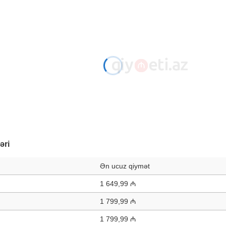
əri
Ən ucuz qiymət
1 649,99 ₼
1 799,99 ₼
1 799,99 ₼