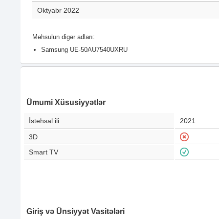
Oktyabr 2022
Məhsulun digər adları:
Samsung UE-50AU7540UXRU
Ümumi Xüsusiyyətlər
İstehsal ili
2021
3D
Smart TV
Giriş və Ünsiyyət Vasitələri