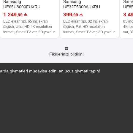
Samsung
Samsung
Sam
UE65U8000FUXRU
UE32T5300AUXRU
UE8
1 249
399
3 4
,99 ₼
,99 ₼
LED ekran tipi, 65 inç ekran
LED ekran tipi, 32 inç ekran
85 inç
ölçüsü, Ultra HD 4K resolution
ölçüsü, Full HD resolution
4K res
formatı, Smart TV var, 3D yoxdur
formatı, Smart TV var, 3D yoxdur
var, 
Fikirlərinizi bildirin!
arda qiymətləri müqayisə edin, ən ucuz qiyməti tapın!