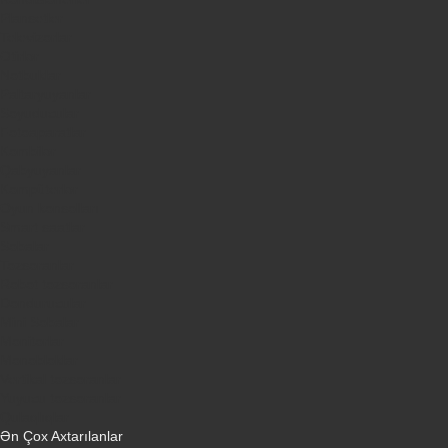
Plansetler
Televizorlar
Ətirlər
Notbuklar
Paltaryuyanlar
Soyuducular
Fotoaparatlar
Kombilər
Qabyuyanlar
Kompüterlər
Oyun konsolları
Smart saatlar
Sobalar
Tozsoranlar
Robot tozsoranlar
Dondurucular
Mini Sobalar
Monitorlar
Monobloklar
Vertikal tozsoranlar
Yuyucu tozsoranlar
Qulaqlıqlar
Ən Çox Axtarılanlar