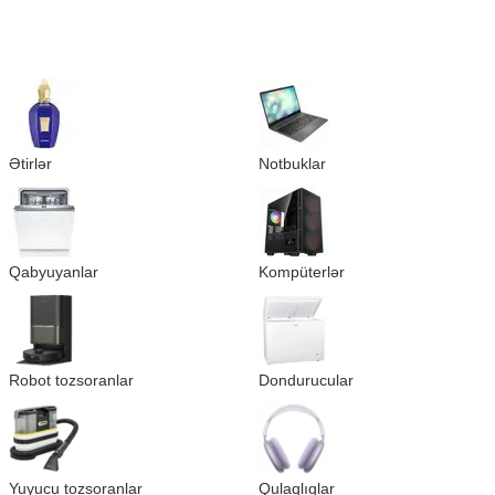
Ətirlər
Notbuklar
Qabyuyanlar
Kompüterlər
Robot tozsoranlar
Dondurucular
Yuyucu tozsoranlar
Qulaqlıqlar