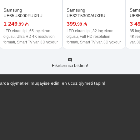
Samsung
Samsung
Sam
UE65U8000FUXRU
UE32T5300AUXRU
UE8
1 249
399
3 4
,99 ₼
,99 ₼
LED ekran tipi, 65 inç ekran
LED ekran tipi, 32 inç ekran
85 inç
ölçüsü, Ultra HD 4K resolution
ölçüsü, Full HD resolution
4K res
formatı, Smart TV var, 3D yoxdur
formatı, Smart TV var, 3D yoxdur
var, 
Fikirlərinizi bildirin!
arda qiymətləri müqayisə edin, ən ucuz qiyməti tapın!