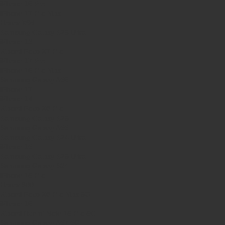
iPhone 16 Pro
iPhone 17 Pro Max
Honor X9d
Samsung Galaxy S26 Ultra
iPhone 13
Xiaomi Poco X7 Pro
iPhone 17 Pro
iPhone 16 Pro Max
Samsung Galaxy A56
iPhone 17
iPhone 14
Xiaomi Poco X8 Pro
Samsung Galaxy S25
Samsung Galaxy A55
Samsung Galaxy S24 Ultra
iPhone 15
Samsung Galaxy S25 Ultra
Samsung Galaxy S24
iPhone 15 Pro
Honor 600
Xiaomi Poco X8 Pro Max 5G
iPhone 16
Xiaomi Redmi Note 15 Pro 5G
Samsung Galaxy A57 5G