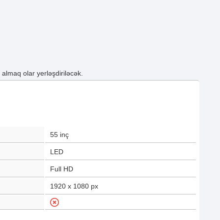
lmaq olar yerləşdiriləcək.
55
inç
LED
Full HD
1920 x 1080
px