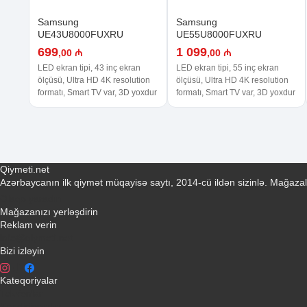
Samsung
Samsung
UE43U8000FUXRU
UE55U8000FUXRU
699
1 099
,00 ₼
,00 ₼
LED ekran tipi, 43 inç ekran
LED ekran tipi, 55 inç ekran
ölçüsü, Ultra HD 4K resolution
ölçüsü, Ultra HD 4K resolution
formatı, Smart TV var, 3D yoxdur
formatı, Smart TV var, 3D yoxdur
Qiymeti.net
Azərbaycanın ilk qiymət müqayisə saytı, 2014-cü ildən sizinlə. Mağazal
Əlaqə yaradın
Mağazanızı yerləşdirin
Reklam verin
info@qiymeti.net
Bizi izləyin
Kateqoriyalar
Telefonlar
Kondisionerler