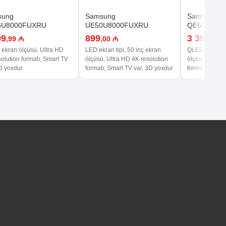
sung
Samsung
Samsung
5U8000FUXRU
UE50U8000FUXRU
QE65Q70D
99
899
3 399
,99 ₼
,00 ₼
,99 
 ekran ölçüsü, Ultra HD
LED ekran tipi, 50 inç ekran
QLED ekran tip
olution formatı, Smart TV
ölçüsü, Ultra HD 4K resolution
ölçüsü, Ultra 
3D yoxdur
formatı, Smart TV var, 3D yoxdur
formatı, Smart