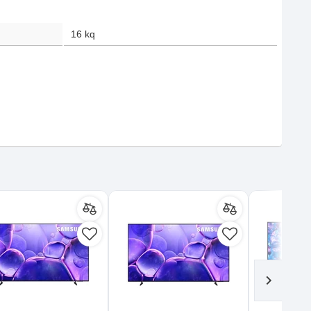
16
kq