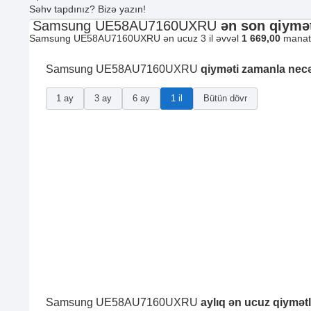
Səhv tapdınız? Bizə yazın!
Samsung UE58AU7160UXRU
ən son qiymət
Samsung UE58AU7160UXRU ən ucuz 3 il əvvəl
1 669,00
manata
Samsung UE58AU7160UXRU
qiyməti zamanla nec
1 ay
3 ay
6 ay
1 il
Bütün dövr
Samsung UE58AU7160UXRU
aylıq ən ucuz qiymətl