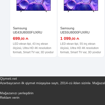
Samsung
Samsung
UE43U8000FUXRU
UE55U8000FUXRU
699
1 099
,00 ₼
,00 ₼
LED ekran tipi, 43 inç ekran
LED ekran tipi, 55 inç ekran
ölçüsü, Ultra HD 4K resolution
ölçüsü, Ultra HD 4K resolution
formatı, Smart TV var, 3D yoxdur
formatı, Smart TV var, 3D yoxdur
Qiymeti.net
Azərbaycanın ilk qiymət müqayisə saytı, 2014-cü ildən sizinlə. Mağazal
Əlaqə yaradın
Mağazanızı yerləşdirin
Reklam verin
info@qiymeti.net