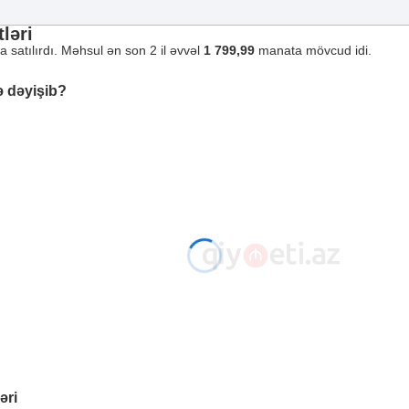
ləri
 satılırdı. Məhsul ən son 2 il əvvəl
1 799,99
manata mövcud idi.
ə dəyişib?
əri