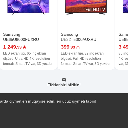
Samsung
Samsung
Sam
UE65U8000FUXRU
UE32T5300AUXRU
UE8
1 249
399
3 4
,99 ₼
,99 ₼
LED ekran tipi, 65 inç ekran
LED ekran tipi, 32 inç ekran
85 inç
ölçüsü, Ultra HD 4K resolution
ölçüsü, Full HD resolution
4K res
formatı, Smart TV var, 3D yoxdur
formatı, Smart TV var, 3D yoxdur
var, 
Fikirlərinizi bildirin!
arda qiymətləri müqayisə edin, ən ucuz qiyməti tapın!