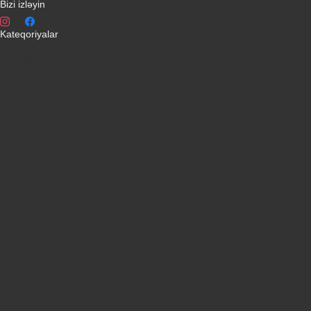
Bizi izləyin
Kateqoriyalar
Telefonlar
Kondisionerler
Plansetler
Televizorlar
Ətirlər
Notbuklar
Paltaryuyanlar
Soyuducular
Fotoaparatlar
Kombilər
Qabyuyanlar
Kompüterlər
Oyun konsolları
Smart saatlar
Sobalar
Tozsoranlar
Robot tozsoranlar
Dondurucular
Mini Sobalar
Monitorlar
Monobloklar