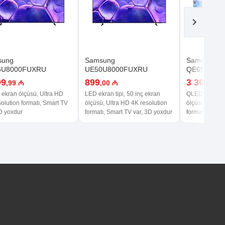
sung
Samsung
Samsung
5U8000FUXRU
UE50U8000FUXRU
QE65Q70D
99
899
3 399
,99 ₼
,00 ₼
,99 
 ekran ölçüsü, Ultra HD
LED ekran tipi, 50 inç ekran
QLED ekran tip
olution formatı, Smart TV
ölçüsü, Ultra HD 4K resolution
ölçüsü, Ultra 
3D yoxdur
formatı, Smart TV var, 3D yoxdur
formatı, Smart