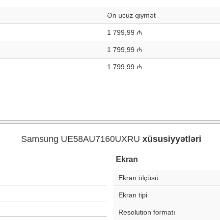
Ən ucuz qiymət
1 799,99 ₼
1 799,99 ₼
1 799,99 ₼
Samsung UE58AU7160UXRU
xüsusiyyətləri
Ekran
Ekran ölçüsü
Ekran tipi
Resolution formatı