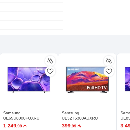
Samsung
Samsung
Sam
UE65U8000FUXRU
UE32T5300AUXRU
UE8
1 249
399
3 4
,99 ₼
,99 ₼