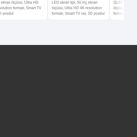
 ekran ölçüsü, Ultra HD
LED ekran tipi, 50 inç ekran
QLED ekran tip
olution formatı, Smart TV
ölçüsü, Ultra HD 4K resolution
ölçüsü, Ultra 
3D yoxdur
formatı, Smart TV var, 3D yoxdur
formatı, Smart