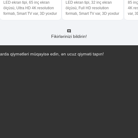
LED ekran tipi, 65 inç ekran
LED ekran tipi, 32 inç ekran
85 inç
ölçüsü, Ultra HD 4K resolution
ölçüsü, Full HD resolution
4K res
formatı, Smart TV var, 3D yoxdur
formatı, Smart TV var, 3D yoxdur
var, 
Fikirlərinizi bildirin!
arda qiymətləri müqayisə edin, ən ucuz qiyməti tapın!