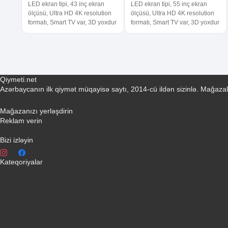
LED ekran tipi, 43 inç ekran
LED ekran tipi, 55 inç ekran
ölçüsü, Ultra HD 4K resolution
ölçüsü, Ultra HD 4K resolution
formatı, Smart TV var, 3D yoxdur
formatı, Smart TV var, 3D yoxdur
Qiymeti.net
Azərbaycanın ilk qiymət müqayisə saytı, 2014-cü ildən sizinlə. Mağazal
Əlaqə yaradın
Mağazanızı yerləşdirin
Reklam verin
info@qiymeti.net
Bizi izləyin
Kateqoriyalar
Telefonlar
Kondisionerler
Plansetler
Televizorlar
Ətirlər
Notbuklar