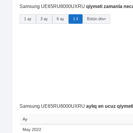
Samsung UE65RU8000UXRU
qiyməti zamanla nec
1 ay
3 ay
6 ay
1 il
Bütün dövr
Samsung UE65RU8000UXRU
aylıq ən ucuz qiymətl
Ay
May 2022