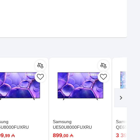
sung
Samsung
Samsung
5U8000FUXRU
UE50U8000FUXRU
QE65Q70D
99
899
3 399
,99 ₼
,00 ₼
,99 