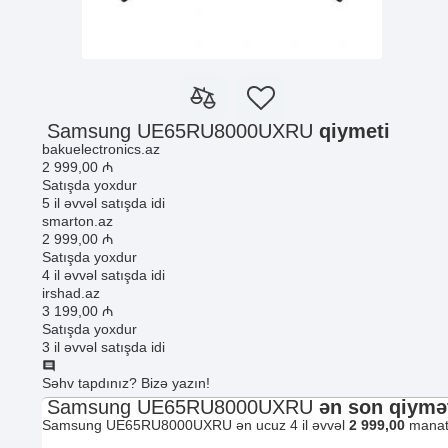
Samsung UE65RU8000UXRU
qiymeti
bakuelectronics.az
2 999
,00
₼
Satışda yoxdur
5 il əvvəl satışda idi
smarton.az
2 999
,00
₼
Satışda yoxdur
4 il əvvəl satışda idi
irshad.az
3 199
,00
₼
Satışda yoxdur
3 il əvvəl satışda idi
Səhv tapdınız? Bizə yazın!
Samsung UE65RU8000UXRU
ən son qiymət
Samsung UE65RU8000UXRU ən ucuz 4 il əvvəl
2 999,00
manata