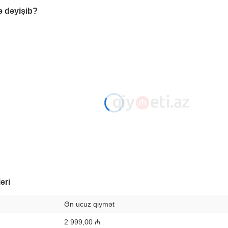
ə dəyişib?
əri
Ən ucuz qiymət
2 999,00 ₼