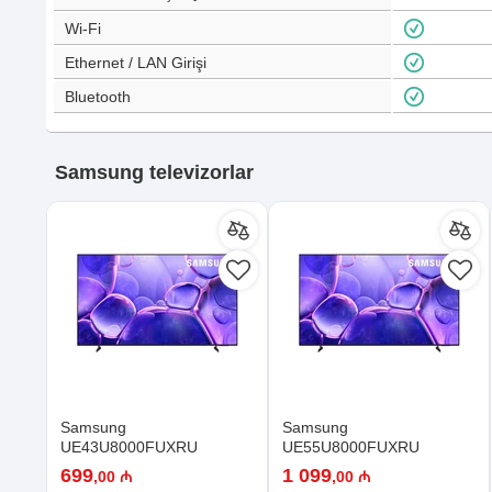
Wi-Fi
Ethernet / LAN Girişi
Bluetooth
Samsung televizorlar
Samsung
Samsung
UE43U8000FUXRU
UE55U8000FUXRU
699
1 099
,00 ₼
,00 ₼