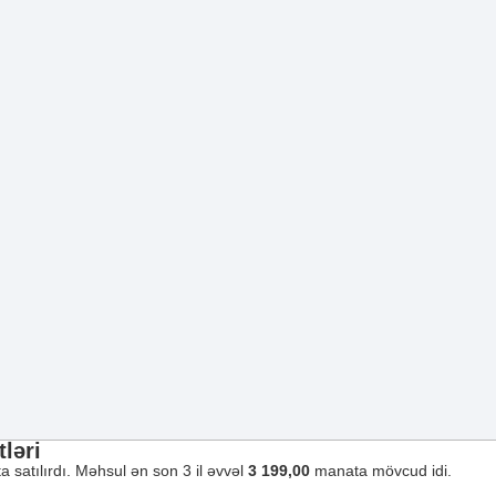
ləri
 satılırdı. Məhsul ən son 3 il əvvəl
3 199,00
manata mövcud idi.