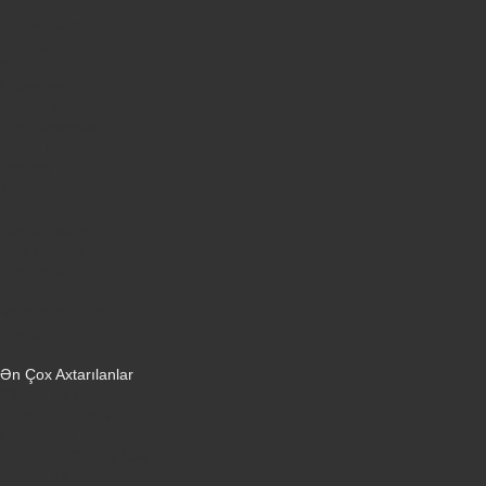
Paltaryuyanlar
Soyuducular
Fotoaparatlar
Kombilər
Qabyuyanlar
Kompüterlər
Oyun konsolları
Smart saatlar
Sobalar
Tozsoranlar
Robot tozsoranlar
Dondurucular
Mini Sobalar
Monitorlar
Monobloklar
Vertikal tozsoranlar
Yuyucu tozsoranlar
Qulaqlıqlar
Ən Çox Axtarılanlar
iPhone 16 Pro
iPhone 17 Pro Max
Honor X9d
Samsung Galaxy S26 Ultra
iPhone 13