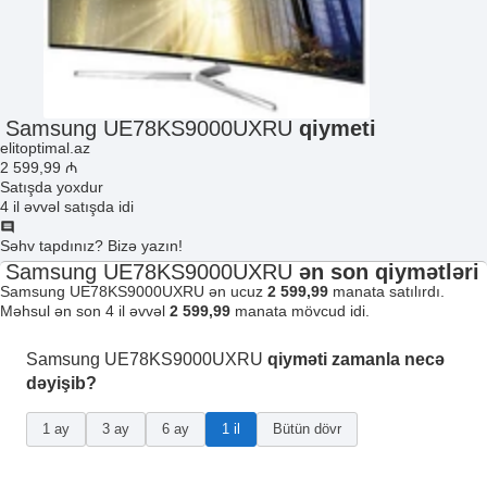
Samsung UE78KS9000UXRU
qiymeti
elitoptimal.az
2 599
,99
₼
Satışda yoxdur
4 il əvvəl satışda idi
Səhv tapdınız? Bizə yazın!
Samsung UE78KS9000UXRU
ən son qiymətləri
Samsung UE78KS9000UXRU ən ucuz
2 599,99
manata satılırdı.
Məhsul ən son 4 il əvvəl
2 599,99
manata mövcud idi.
Samsung UE78KS9000UXRU
qiyməti zamanla necə
dəyişib?
1 ay
3 ay
6 ay
1 il
Bütün dövr