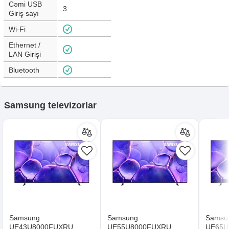
Cəmi USB
3
Giriş sayı
Wi-Fi
Ethernet /
LAN Girişi
Bluetooth
Samsung televizorlar
Samsung
Samsung
Samsu
UE43U8000FUXRU
UE55U8000FUXRU
UE65U