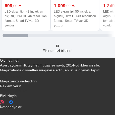
699
1 099
1 249
,00 ₼
,00 ₼
LED ekran tipi, 43 inç ekran
LED ekran tipi, 55 inç ekran
LED ekra
ölçüsü, Ultra HD 4K resolution
ölçüsü, Ultra HD 4K resolution
ölçüsü, 
formatı, Smart TV var, 3D
formatı, Smart TV var, 3D
formatı,
yoxdur
yoxdur
yoxdur
Fikirlərinizi bildirin!
Qiymeti.net
Azərbaycanın ilk qiymət müqayisə saytı, 2014-cü ildən sizinlə.
Mağazalarda qiymətləri müqayisə edin, ən ucuz qiyməti tapın!
Əlaqə yaradın
Mağazanızı yerləşdirin
Reklam verin
info@qiymeti.net
Bizi izləyin
Kateqoriyalar
Telefonlar