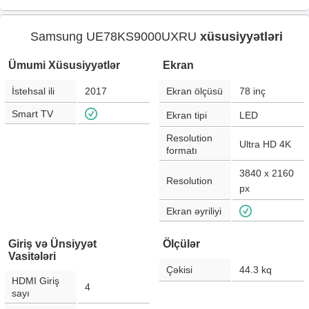
Samsung UE78KS9000UXRU
xüsusiyyətləri
Ümumi Xüsusiyyətlər
Ekran
İstehsal ili
2017
Ekran ölçüsü
78
inç
Smart TV
Ekran tipi
LED
Resolution
Ultra HD 4K
formatı
3840 x 2160
Resolution
px
Ekran əyriliyi
Giriş və Ünsiyyət
Ölçülər
Vasitələri
Çəkisi
44.3
kq
HDMI Giriş
4
sayı