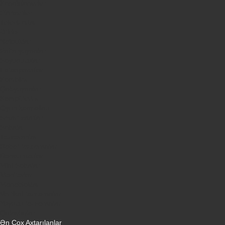
Kondisionerler
Plansetler
Televizorlar
Ətirlər
Notbuklar
Paltaryuyanlar
Soyuducular
Fotoaparatlar
Kombilər
Qabyuyanlar
Kompüterlər
Oyun konsolları
Smart saatlar
Sobalar
Tozsoranlar
Robot tozsoranlar
Dondurucular
Mini Sobalar
Monitorlar
Monobloklar
Vertikal tozsoranlar
Yuyucu tozsoranlar
Qulaqlıqlar
Ən Çox Axtarılanlar