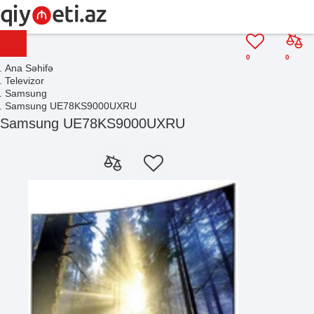
0
0
Ana Səhifə
Televizor
Samsung
Samsung UE78KS9000UXRU
Samsung UE78KS9000UXRU