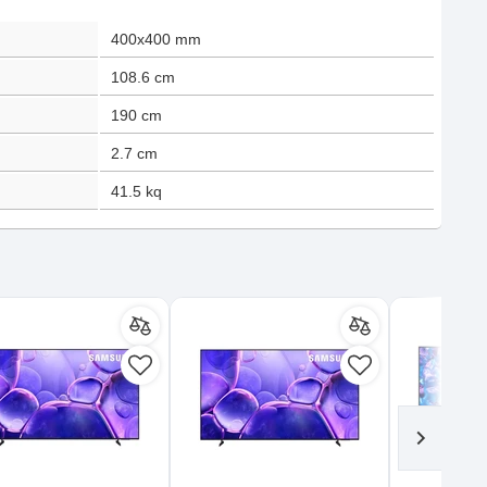
400x400 mm
108.6
cm
190
cm
2.7
cm
41.5
kq