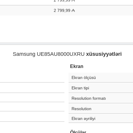
2 799,99 ₼
2 799,99 ₼
Samsung UE85AU8000UXRU
xüsusiyyətləri
Ekran
Ekran ölçüsü
Ekran tipi
Resolution formatı
Resolution
Ekran əyriliyi
Ölçülər