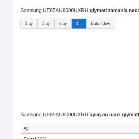
Samsung UE85AU8000UXRU
qiyməti zamanla nec
1 ay
3 ay
6 ay
1 il
Bütün dövr
Samsung UE85AU8000UXRU
aylıq ən ucuz qiymətl
Ay