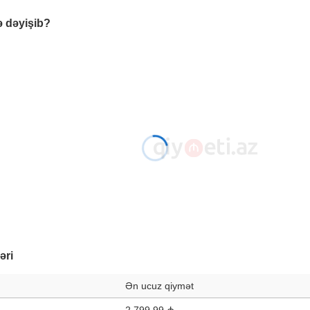
ə dəyişib?
əri
Ən ucuz qiymət