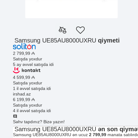
Samsung UE85AU8000UXRU
qiymeti
2 799
,99
₼
Satışda yoxdur
5 ay əvvəl satışda idi
4 599
,99
₼
Satışda yoxdur
1 il əvvəl satışda idi
irshad.az
6 199
,99
₼
Satışda yoxdur
4 il əvvəl satışda idi
Səhv tapdınız? Bizə yazın!
Samsung UE85AU8000UXRU
ən son qiymət
Samsung UE85AU8000UXRU ən ucuz
2 799,99
manata satılırd