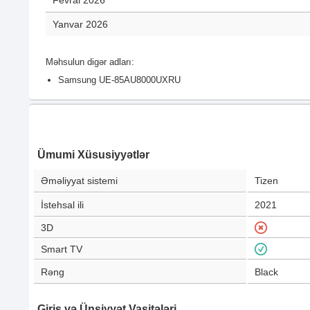
Fevral 2026
Yanvar 2026
Məhsulun digər adları:
Samsung UE-85AU8000UXRU
Ümumi Xüsusiyyətlər
Əməliyyat sistemi
Tizen
İstehsal ili
2021
3D
Smart TV
Rəng
Black
Giriş və Ünsiyyət Vasitələri