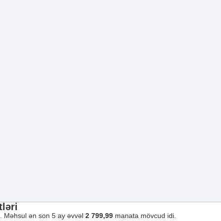
ləri
ı. Məhsul ən son 5 ay əvvəl
2 799,99
manata mövcud idi.