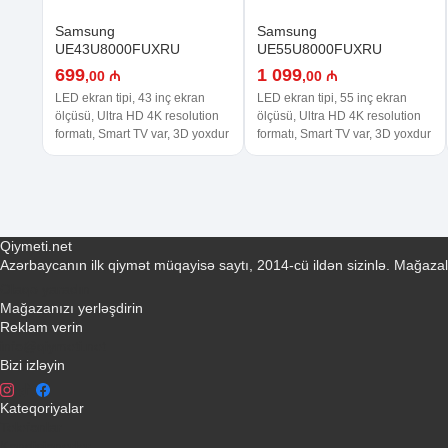
Samsung
Samsung
UE43U8000FUXRU
UE55U8000FUXRU
699
1 099
,00 ₼
,00 ₼
LED ekran tipi, 43 inç ekran
LED ekran tipi, 55 inç ekran
ölçüsü, Ultra HD 4K resolution
ölçüsü, Ultra HD 4K resolution
formatı, Smart TV var, 3D yoxdur
formatı, Smart TV var, 3D yoxdur
Qiymeti.net
Azərbaycanın ilk qiymət müqayisə saytı, 2014-cü ildən sizinlə. Mağazal
Əlaqə yaradın
Mağazanızı yerləşdirin
Reklam verin
info@qiymeti.net
Bizi izləyin
Kateqoriyalar
Telefonlar
Kondisionerler