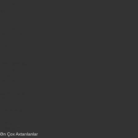
Plansetler
Televizorlar
Ətirlər
Notbuklar
Paltaryuyanlar
Soyuducular
Fotoaparatlar
Kombilər
Qabyuyanlar
Kompüterlər
Oyun konsolları
Smart saatlar
Sobalar
Tozsoranlar
Robot tozsoranlar
Dondurucular
Mini Sobalar
Monitorlar
Monobloklar
Vertikal tozsoranlar
Yuyucu tozsoranlar
Qulaqlıqlar
Ən Çox Axtarılanlar