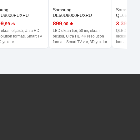
sung
Samsung
Samsung
5U8000FUXRU
UE50U8000FUXRU
QE65Q70D
99
899
3 399
,99 ₼
,00 ₼
,99 
 ekran ölçüsü, Ultra HD
LED ekran tipi, 50 inç ekran
QLED ekran tip
olution formatı, Smart TV
ölçüsü, Ultra HD 4K resolution
ölçüsü, Ultra 
3D yoxdur
formatı, Smart TV var, 3D yoxdur
formatı, Smart