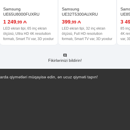
Samsung
Samsung
Sam
UE65U8000FUXRU
UE32T5300AUXRU
UE8
1 249
399
3 4
,99 ₼
,99 ₼
LED ekran tipi, 65 inç ekran
LED ekran tipi, 32 inç ekran
85 inç
ölçüsü, Ultra HD 4K resolution
ölçüsü, Full HD resolution
4K res
formatı, Smart TV var, 3D yoxdur
formatı, Smart TV var, 3D yoxdur
var, 
Fikirlərinizi bildirin!
arda qiymətləri müqayisə edin, ən ucuz qiyməti tapın!