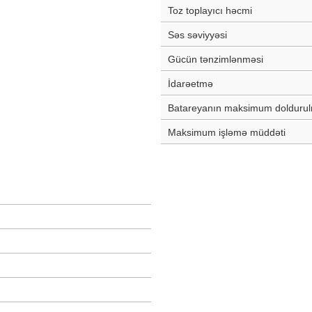
Toz toplayıcı həcmi
Səs səviyyəsi
Gücün tənzimlənməsi
İdarəetmə
Batareyanın maksimum dolduru
Maksimum işləmə müddəti