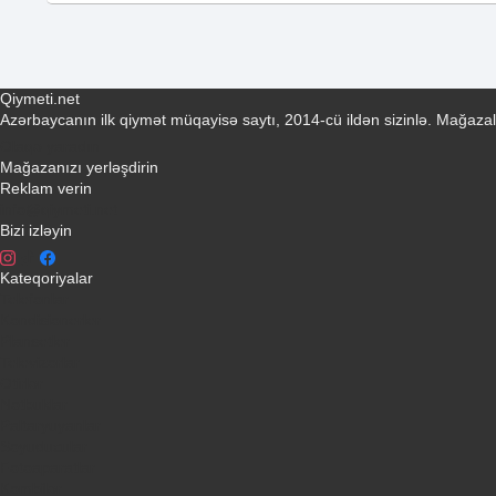
Qiymeti.net
Azərbaycanın ilk qiymət müqayisə saytı, 2014-cü ildən sizinlə. Mağazal
Əlaqə yaradın
Mağazanızı yerləşdirin
Reklam verin
info@qiymeti.net
Bizi izləyin
Kateqoriyalar
Telefonlar
Kondisionerler
Plansetler
Televizorlar
Ətirlər
Notbuklar
Paltaryuyanlar
Soyuducular
Fotoaparatlar
Kombilər