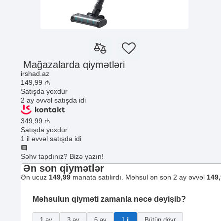
Mağazalarda qiymətləri
irshad.az
149
,99
₼
Satışda yoxdur
2 ay əvvəl satışda idi
349
,99
₼
Satışda yoxdur
1 il əvvəl satışda idi
Səhv tapdınız? Bizə yazın!
Ən son qiymətlər
Ən ucuz
149,99
manata satılırdı. Məhsul ən son 2 ay əvvəl
149
Məhsulun qiyməti zamanla necə dəyişib?
1 ay
3 ay
6 ay
1 il
Bütün dövr