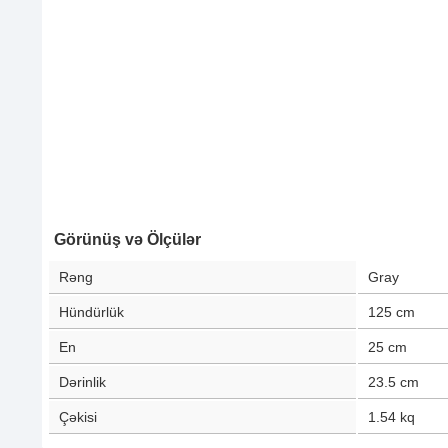
Görünüş və Ölçülər
Rəng
Gray
Hündürlük
125
cm
En
25
cm
Dərinlik
23.5
cm
Çəkisi
1.54
kq