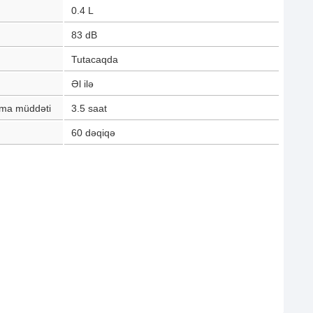
0.4
L
83
dB
Tutacaqda
Əl ilə
lma müddəti
3.5
saat
60
dəqiqə