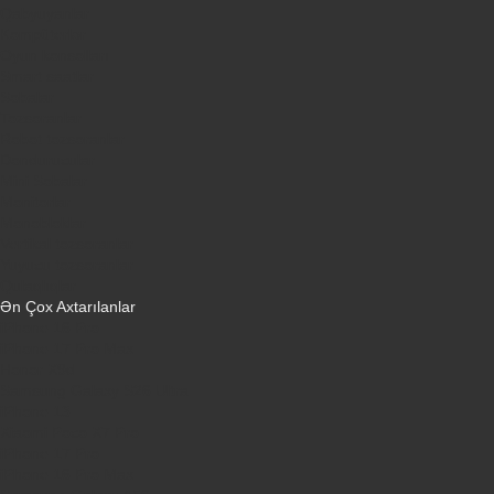
Qabyuyanlar
Kompüterlər
Oyun konsolları
Smart saatlar
Sobalar
Tozsoranlar
Robot tozsoranlar
Dondurucular
Mini Sobalar
Monitorlar
Monobloklar
Vertikal tozsoranlar
Yuyucu tozsoranlar
Qulaqlıqlar
Ən Çox Axtarılanlar
iPhone 16 Pro
iPhone 17 Pro Max
Honor X9d
Samsung Galaxy S26 Ultra
iPhone 13
Xiaomi Poco X7 Pro
iPhone 17 Pro
iPhone 16 Pro Max