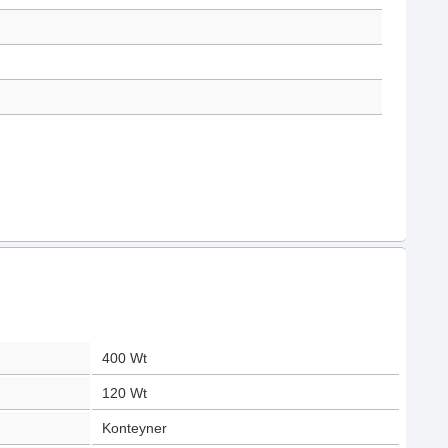
400
Wt
120
Wt
Konteyner