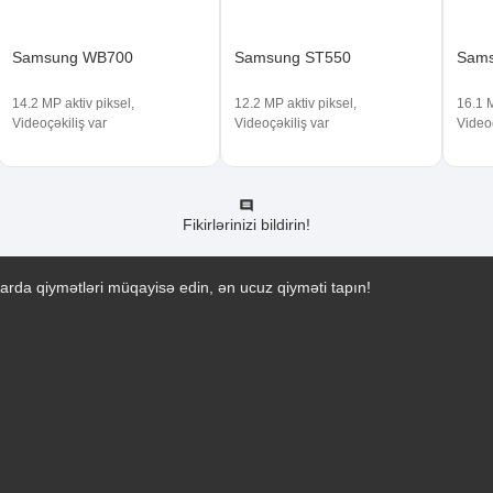
Samsung WB700
Samsung ST550
Sams
14.2 MP aktiv piksel,
12.2 MP aktiv piksel,
16.1 M
Videoçəkiliş var
Videoçəkiliş var
Videoç
Fikirlərinizi bildirin!
arda qiymətləri müqayisə edin, ən ucuz qiyməti tapın!