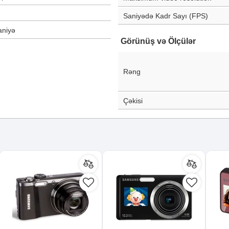
Saniyədə Kadr Sayı (FPS)
niyə
Görünüş və Ölçülər
Rəng
Çəkisi