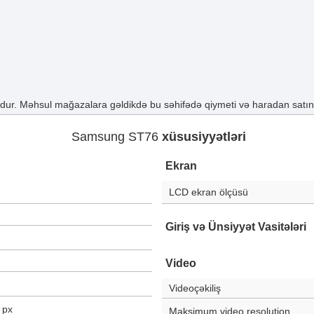
ur. Məhsul mağazalara gəldikdə bu səhifədə qiymeti və haradan satın a
Samsung ST76
xüsusiyyətləri
Ekran
LCD ekran ölçüsü
Giriş və Ünsiyyət Vasitələri
Video
Videoçəkiliş
px
Maksimum video resolution