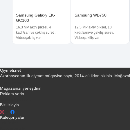
Samsung Galaxy EK-
Samsung WB750
GC100
16.3 MP aktiv piksel, 4
12.5 MP aktiv piksel, 10
kadr/saniyə çəkiliş sürəti,
kadr/saniyə çəkiliş sürəti,
Videoçəkiliş var
Videoçəkiliş var
Qiymeti.net
Azərbaycanın ilk qiymət müqayisə saytı, 2014-cü ildən sizinlə. Mağazal
Əlaqə yaradın
Mağazanızı yerləşdirin
Reklam verin
info@qiymeti.net
Bizi izləyin
Kateqoriyalar
Telefonlar
Kondisionerler