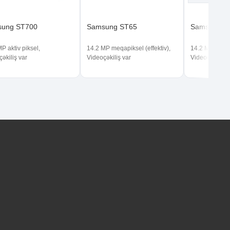
ung ST700
Samsung ST65
Samsung S
P aktiv piksel,
14.2 MP meqapiksel (effektiv),
14.2 MP aktiv 
əkiliş var
Videoçəkiliş var
Videoçəkiliş v