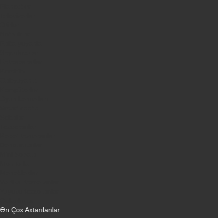
Plansetler
Televizorlar
Ətirlər
Notbuklar
Paltaryuyanlar
Soyuducular
Fotoaparatlar
Kombilər
Qabyuyanlar
Kompüterlər
Oyun konsolları
Smart saatlar
Sobalar
Tozsoranlar
Robot tozsoranlar
Dondurucular
Mini Sobalar
Monitorlar
Monobloklar
Vertikal tozsoranlar
Yuyucu tozsoranlar
Qulaqlıqlar
Ən Çox Axtarılanlar