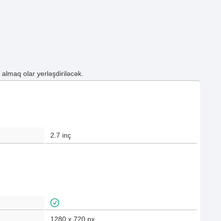
lmaq olar yerləşdiriləcək.
2.7
inç
1280 x 720
px