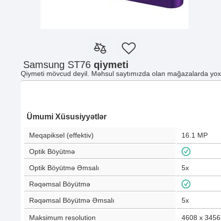
Samsung ST76
qiymeti
Qiymeti mövcud deyil. Məhsul saytımızda olan mağazalarda yoxd
Ümumi Xüsusiyyətlər
Meqapiksel (effektiv)
16.1
MP
Optik Böyütmə
Optik Böyütmə Əmsalı
5x
Rəqəmsal Böyütmə
Rəqəmsal Böyütmə Əmsalı
5x
Maksimum resolution
4608 x 3456