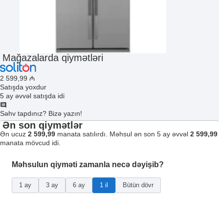
Mağazalarda qiymətləri
2 599
,99
₼
Satışda yoxdur
5 ay əvvəl satışda idi
Səhv tapdınız? Bizə yazın!
Ən son qiymətlər
Ən ucuz
2 599,99
manata satılırdı. Məhsul ən son 5 ay əvvəl
2 599,99
manata mövcud idi.
Məhsulun qiyməti zamanla necə dəyişib?
1 ay
3 ay
6 ay
1 il
Bütün dövr