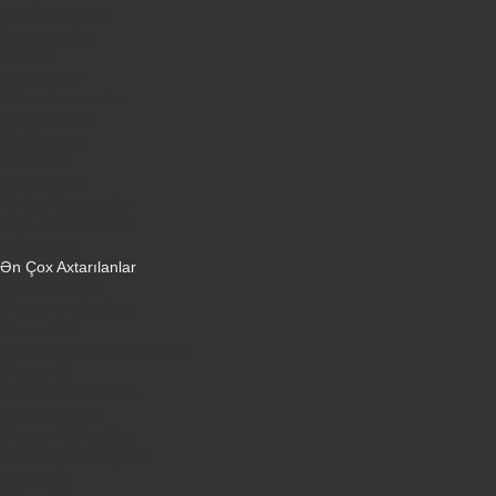
Oyun konsolları
Smart saatlar
Sobalar
Tozsoranlar
Robot tozsoranlar
Dondurucular
Mini Sobalar
Monitorlar
Monobloklar
Vertikal tozsoranlar
Yuyucu tozsoranlar
Qulaqlıqlar
Ən Çox Axtarılanlar
iPhone 16 Pro
iPhone 17 Pro Max
Honor X9d
Samsung Galaxy S26 Ultra
iPhone 13
Xiaomi Poco X7 Pro
iPhone 17 Pro
iPhone 16 Pro Max
Samsung Galaxy A56
iPhone 17