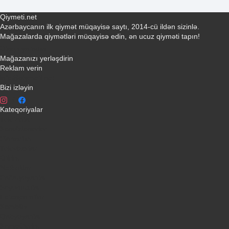
Qiymeti.net
Azərbaycanın ilk qiymət müqayisə saytı, 2014-cü ildən sizinlə.
Mağazalarda qiymətləri müqayisə edin, ən ucuz qiyməti tapın!
Əlaqə yaradın
Mağazanızı yerləşdirin
Reklam verin
info@qiymeti.net
Bizi izləyin
Kateqoriyalar
Telefonlar
Kondisionerler
Plansetler
Televizorlar
Ətirlər
Notbuklar
Paltaryuyanlar
Soyuducular
Fotoaparatlar
Kombilər
Qabyuyanlar
Kompüterlər