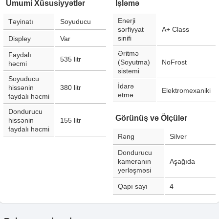
Ümumi Xüsusiyyətlər
İşləmə
Enerji
Təyinatı
Soyuducu
sərfiyyat
A+ Class
sinifi
Displey
Var
Əritmə
Faydalı
535
litr
(Soyutma)
NoFrost
həcmi
sistemi
Soyuducu
İdarə
hissənin
380
litr
Elektromexaniki
etmə
faydalı həcmi
Dondurucu
Görünüş və Ölçülər
hissənin
155
litr
faydalı həcmi
Rəng
Silver
Dondurucu
kameranın
Aşağıda
yerləşməsi
Qapı sayı
4