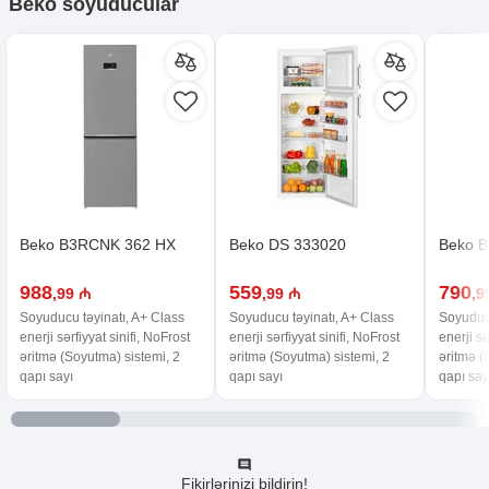
Beko soyuducular
Beko B3RCNK 362 HX
Beko DS 333020
Beko 
988
559
790
,99 ₼
,99 ₼
,9
Soyuducu təyinatı, A+ Class
Soyuducu təyinatı, A+ Class
Soyuducu
enerji sərfiyyat sinifi, NoFrost
enerji sərfiyyat sinifi, NoFrost
enerji sə
əritmə (Soyutma) sistemi, 2
əritmə (Soyutma) sistemi, 2
əritmə (
qapı sayı
qapı sayı
qapı say
Fikirlərinizi bildirin!