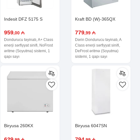
Indesit DFZ 5175 S
Kraft BD (W)-365QX
959
779
,00 ₼
,99 ₼
Dondurucu təyinatı, A+ Class
Dərin Dondurucu təyinatı, A
enerji sərfiyyat sinifi, NoFrost
Class enerji sərfiyyat sinifi,
əritme (Soyutma) sistemi, 1
DeFrost əritmə (Soyutma)
qapı sayı
sistemi, 1 qapı sayı
Biryusa 260KX
Biryusa 6047SN
629
794
,99 ₼
,99 ₼