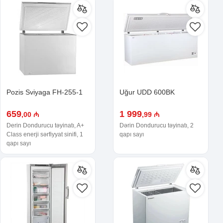
Pozis Sviyaga FH-255-1
Uğur UDD 600BK
659
1 999
,00 ₼
,99 ₼
Derin Dondurucu təyinatı, A+
Dərin Dondurucu təyinatı, 2
Class enerji sərfiyyat sinifi, 1
qapı sayı
qapı sayı