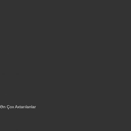
Notbuklar
Paltaryuyanlar
Soyuducular
Fotoaparatlar
Kombilər
Qabyuyanlar
Kompüterlər
Oyun konsolları
Smart saatlar
Sobalar
Tozsoranlar
Robot tozsoranlar
Dondurucular
Mini Sobalar
Monitorlar
Monobloklar
Vertikal tozsoranlar
Yuyucu tozsoranlar
Qulaqlıqlar
Ən Çox Axtarılanlar
iPhone 16 Pro
iPhone 17 Pro Max
Honor X9d
Samsung Galaxy S26 Ultra