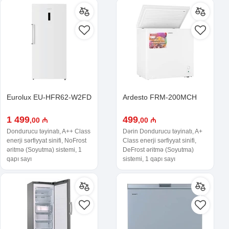
Eurolux EU-HFR62-W2FD
Ardesto FRM-200MCH
1 499
499
,00 ₼
,00 ₼
Dondurucu təyinatı, A++ Class
Dərin Dondurucu təyinatı, A+
enerji sərfiyyat sinifi, NoFrost
Class enerji sərfiyyat sinifi,
əritmə (Soyutma) sistemi, 1
DeFrost əritmə (Soyutma)
qapı sayı
sistemi, 1 qapı sayı