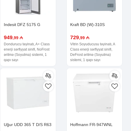
Indesit DFZ 5175 G
Kraft BD (W)-310S
949
729
,99 ₼
,99 ₼
Dondurucu təyinatı, A+ Class
Vitrin Soyuducusu təyinatı, A
enerji sərfiyyat sinifi, NoFrost
Class enerji sərfiyyat sinifi,
əritmə (Soyutma) sistemi, 1
DeFrost əritmə (Soyutma)
qapı sayı
sistemi, 1 qapı sayı
Uğur UDD 365 T D/S R63
Hoffmann FR-947WNL