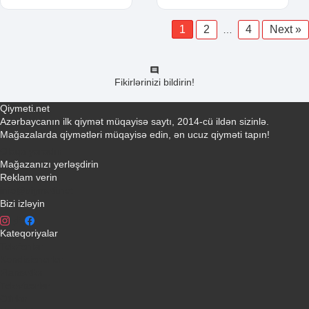
1
2
4
Next »
…
Fikirlərinizi bildirin!
Qiymeti.net
Azərbaycanın ilk qiymət müqayisə saytı, 2014-cü ildən sizinlə.
Mağazalarda qiymətləri müqayisə edin, ən ucuz qiyməti tapın!
Əlaqə yaradın
Mağazanızı yerləşdirin
Reklam verin
info@qiymeti.net
Bizi izləyin
Kateqoriyalar
Telefonlar
Kondisionerler
Plansetler
Televizorlar
Ətirlər