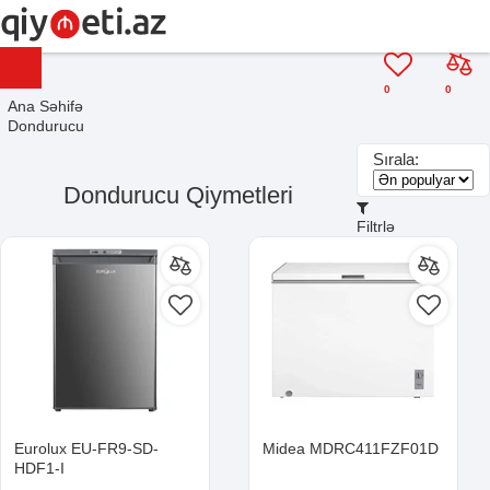
0
0
Ana Səhifə
Dondurucu
Sırala:
Dondurucu Qiymetleri
Filtrlə
Eurolux EU-FR9-SD-
Midea MDRC411FZF01D
HDF1-I