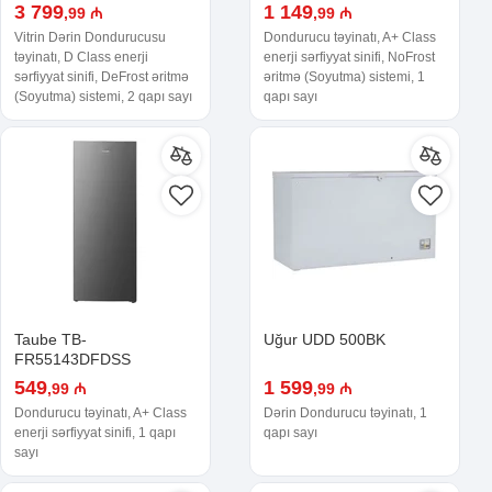
3 799
1 149
,99 ₼
,99 ₼
Vitrin Dərin Dondurucusu
Dondurucu təyinatı, A+ Class
təyinatı, D Class enerji
enerji sərfiyyat sinifi, NoFrost
sərfiyyat sinifi, DeFrost əritmə
əritmə (Soyutma) sistemi, 1
(Soyutma) sistemi, 2 qapı sayı
qapı sayı
Taube TB-
Uğur UDD 500BK
FR55143DFDSS
549
1 599
,99 ₼
,99 ₼
Dondurucu təyinatı, A+ Class
Dərin Dondurucu təyinatı, 1
enerji sərfiyyat sinifi, 1 qapı
qapı sayı
sayı