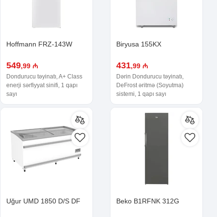
Hoffmann FRZ-143W
Biryusa 155KX
549
431
,99 ₼
,99 ₼
Dondurucu təyinatı, A+ Class
Dərin Dondurucu təyinatı,
enerji sərfiyyat sinifi, 1 qapı
DeFrost əritmə (Soyutma)
sayı
sistemi, 1 qapı sayı
Uğur UMD 1850 D/S DF
Beko B1RFNK 312G