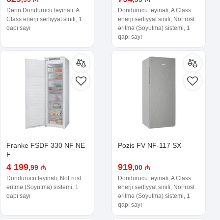
Dərin Dondurucu təyinatı, A
Dondurucu təyinatı, A Class
Class enerji sərfiyyat sinifi, 1
enerji sərfiyyat sinifi, NoFrost
qapı sayı
əritmə (Soyutma) sistemi, 1
qapı sayı
Franke FSDF 330 NF NE
Pozis FV NF-117 SX
F
4 199
919
,99 ₼
,00 ₼
Dondurucu təyinatı, NoFrost
Dondurucu təyinatı, A Class
əritmə (Soyutma) sistemi, 1
enerji sərfiyyat sinifi, NoFrost
qapı sayı
əritmə (Soyutma) sistemi, 1
qapı sayı