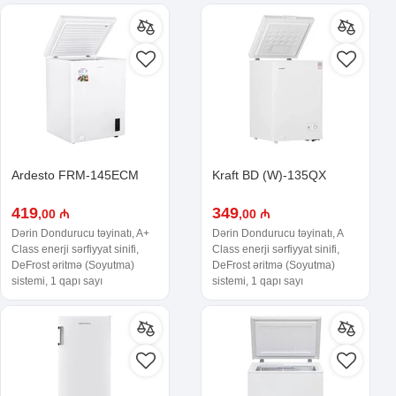
Ardesto FRM-145ECM
Kraft BD (W)-135QX
419
349
,00 ₼
,00 ₼
Dərin Dondurucu təyinatı, A+
Dərin Dondurucu təyinatı, A
Class enerji sərfiyyat sinifi,
Class enerji sərfiyyat sinifi,
DeFrost əritmə (Soyutma)
DeFrost əritmə (Soyutma)
sistemi, 1 qapı sayı
sistemi, 1 qapı sayı