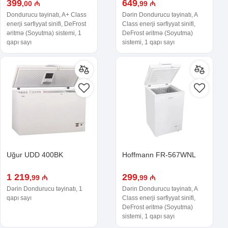
399
649
,00 ₼
,99 ₼
Dondurucu təyinatı, A+ Class
Dərin Dondurucu təyinatı, A
enerji sərfiyyat sinifi, DeFrost
Class enerji sərfiyyat sinifi,
əritmə (Soyutma) sistemi, 1
DeFrost əritmə (Soyutma)
qapı sayı
sistemi, 1 qapı sayı
Uğur UDD 400BK
Hoffmann FR-567WNL
1 219
299
,99 ₼
,99 ₼
Dərin Dondurucu təyinatı, 1
Dərin Dondurucu təyinatı, A
qapı sayı
Class enerji sərfiyyat sinifi,
DeFrost əritmə (Soyutma)
sistemi, 1 qapı sayı