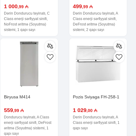
1 000
499
,99 ₼
,99 ₼
Dərin Dondurucu təyinatı, C
Dərin Dondurucu təyinatı, A
Class enerji sərfiyyat sinifi,
Class enerji sərfiyyat sinifi,
NoFrost əritmə (Soyutma)
DeFrost əritmə (Soyutma)
sistemi, 1 qapı sayı
sistemi, 2 qapı sayı
Biryusa M414
Pozis Sviyaga FH-258-1
559
1 029
,99 ₼
,00 ₼
Dondurucu təyinatı, A Class
Derin Dondurucu təyinatı, A
enerji sərfiyyat sinifi, DeFrost
Class enerji sərfiyyat sinifi, 1
əritmə (Soyutma) sistemi, 1
qapı sayı
qapı sayı