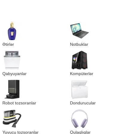
Ətirlər
Notbuklar
Qabyuyanlar
Kompüterlər
Robot tozsoranlar
Dondurucular
Yuyucu tozsoranlar
Qulaqlıqlar