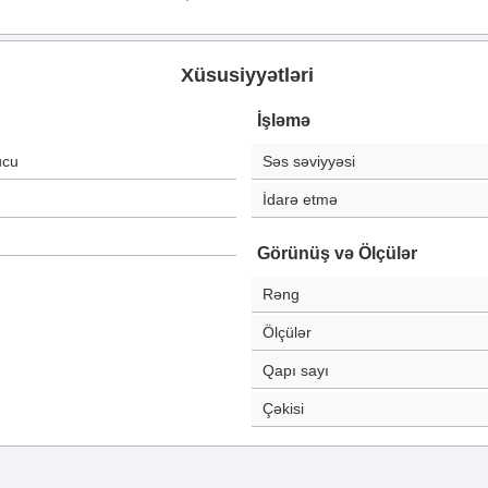
Xüsusiyyətləri
İşləmə
ucu
Səs səviyyəsi
İdarə etmə
Görünüş və Ölçülər
Rəng
Ölçülər
Qapı sayı
Çəkisi