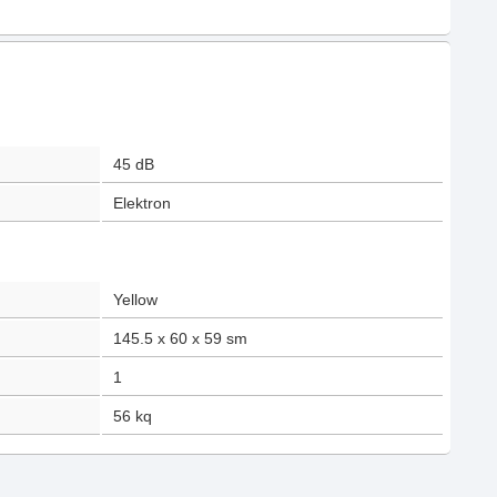
45
dB
Elektron
Yellow
145.5 x 60 x 59
sm
1
56
kq