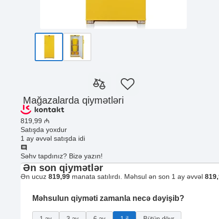
Mağazalarda qiymətləri
819
,99
₼
Satışda yoxdur
1 ay əvvəl satışda idi
Səhv tapdınız? Bizə yazın!
Ən son qiymətlər
Ən ucuz
819,99
manata satılırdı. Məhsul ən son 1 ay əvvəl
819
Məhsulun qiyməti zamanla necə dəyişib?
1 ay
3 ay
6 ay
1 il
Bütün dövr