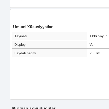
Ümumi Xüsusiyyətlər
Təyinatı
Tibbi Soyud
Displey
Var
Faydalı həcmi
295
litr
Biryusa soyuducular