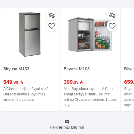
Biryusa M153
Biryusa M108
Biry
549
399
659
,99 ₼
,99 ₼
A Class enerji sərfiyyat sinifi,
Mini Soyuducu təyinatı, A Class
Soyudu
DeFrost əritme (Soyutma)
enerji sərfiyyat sinifi, DeFrost
enerji
sistemi, 2 qapı sayı
əritme (Soyutma) sistemi, 1 qapı
əritmə
sayı
sayı
Fikirlərinizi bildirin!