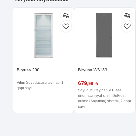
Biryusa 290
Biryusa W6133
679
Vitrin Soyuducusu təyinatı, 1
,99 ₼
qapı sayı
Soyuducu təyinatı, A Class
enerji sərfiyyat sinifi, DeFrost
əritmə (Soyutma) sistemi, 2 qapı
sayı