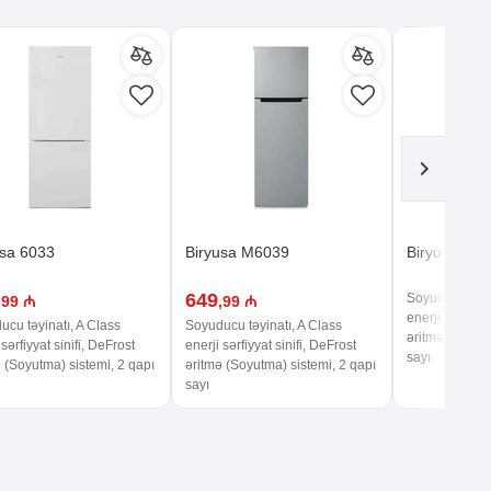
usa 6033
Biryusa M6039
Biryusa 613
649
Soyuducu təyin
,99 ₼
,99 ₼
enerji sərfiyya
cu təyinatı, A Class
Soyuducu təyinatı, A Class
əritmə (Soyutm
 sərfiyyat sinifi, DeFrost
enerji sərfiyyat sinifi, DeFrost
sayı
 (Soyutma) sistemi, 2 qapı
əritmə (Soyutma) sistemi, 2 qapı
sayı