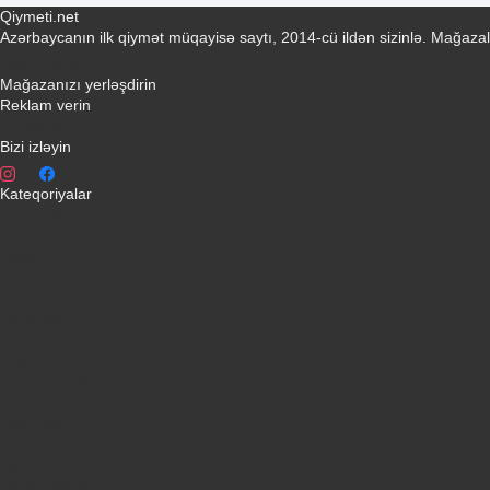
Qiymeti.net
Azərbaycanın ilk qiymət müqayisə saytı, 2014-cü ildən sizinlə. Mağazal
Əlaqə yaradın
Mağazanızı yerləşdirin
Reklam verin
info@qiymeti.net
Bizi izləyin
Kateqoriyalar
Telefonlar
Kondisionerler
Plansetler
Televizorlar
Ətirlər
Notbuklar
Paltaryuyanlar
Soyuducular
Fotoaparatlar
Kombilər
Qabyuyanlar
Kompüterlər
Oyun konsolları
Smart saatlar