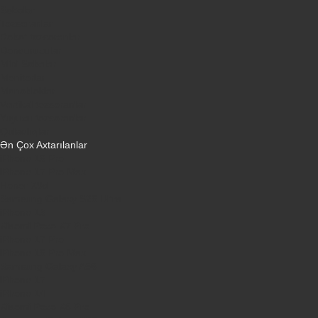
Sobalar
Tozsoranlar
Robot tozsoranlar
Dondurucular
Mini Sobalar
Monitorlar
Monobloklar
Vertikal tozsoranlar
Yuyucu tozsoranlar
Qulaqlıqlar
Ən Çox Axtarılanlar
iPhone 16 Pro
iPhone 17 Pro Max
Honor X9d
Samsung Galaxy S26 Ultra
iPhone 13
Xiaomi Poco X7 Pro
iPhone 17 Pro
iPhone 16 Pro Max
Samsung Galaxy A56
iPhone 17
iPhone 14
Xiaomi Poco X8 Pro