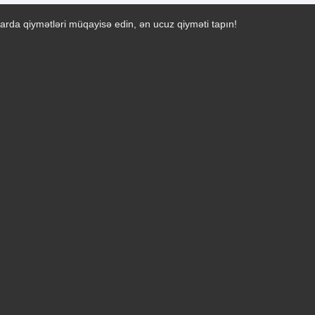
arda qiymətləri müqayisə edin, ən ucuz qiyməti tapın!