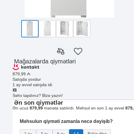
Mağazalarda qiymətləri
879
,99
₼
Satışda yoxdur
1 ay əvvəl satışda idi
Səhv tapdınız? Bizə yazın!
Ən son qiymətlər
Ən ucuz
879,99
manata satılırdı. Məhsul ən son 1 ay əvvəl
879
Məhsulun qiyməti zamanla necə dəyişib?
1 ay
3 ay
6 ay
1 il
Bütün dövr