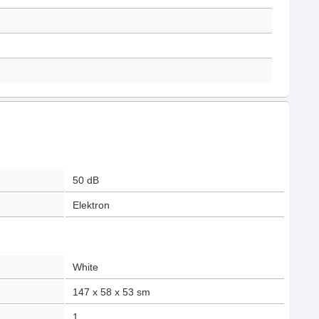
50
dB
Elektron
White
147 x 58 x 53
sm
1