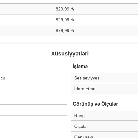
829,99 ₼
829,99 ₼
879,99 ₼
Xüsusiyyətləri
İşləmə
ucu
Səs səviyyəsi
İdarə etmə
Görünüş və Ölçülər
Rəng
Ölçülər
Qapı sayı