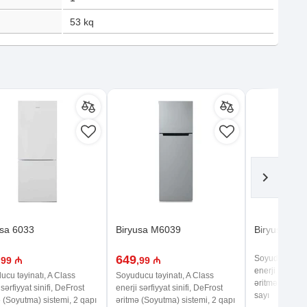
53
kq
usa 6033
Biryusa M6039
Biryusa 613
649
Soyuducu təyin
,99 ₼
,99 ₼
enerji sərfiyya
cu təyinatı, A Class
Soyuducu təyinatı, A Class
əritmə (Soyutm
 sərfiyyat sinifi, DeFrost
enerji sərfiyyat sinifi, DeFrost
sayı
 (Soyutma) sistemi, 2 qapı
əritmə (Soyutma) sistemi, 2 qapı