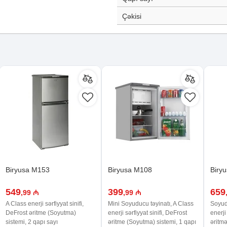
Çəkisi
Biryusa M153
Biryusa M108
Biry
549
399
659
,99 ₼
,99 ₼
A Class enerji sərfiyyat sinifi,
Mini Soyuducu təyinatı, A Class
Soyudu
DeFrost əritme (Soyutma)
enerji sərfiyyat sinifi, DeFrost
enerji
sistemi, 2 qapı sayı
əritme (Soyutma) sistemi, 1 qapı
əritmə