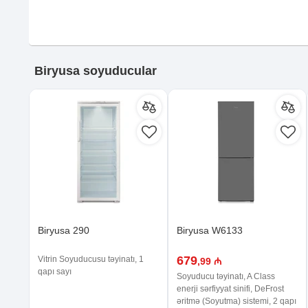
Biryusa soyuducular
Biryusa 290
Biryusa W6133
679
Vitrin Soyuducusu təyinatı, 1
,99 ₼
qapı sayı
Soyuducu təyinatı, A Class
enerji sərfiyyat sinifi, DeFrost
əritmə (Soyutma) sistemi, 2 qapı