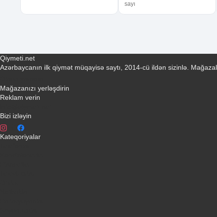
sayı
Qiymeti.net
Azərbaycanın ilk qiymət müqayisə saytı, 2014-cü ildən sizinlə. Mağazal
Əlaqə yaradın
Mağazanızı yerləşdirin
Reklam verin
info@qiymeti.net
Bizi izləyin
Kateqoriyalar
Telefonlar
Kondisionerler
Plansetler
Televizorlar
Ətirlər
Notbuklar
Paltaryuyanlar
Soyuducular