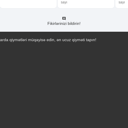
sayı
sayı
Fikirlərinizi bildirin!
arda qiymətləri müqayisə edin, ən ucuz qiyməti tapın!