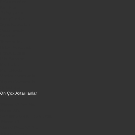
Fotoaparatlar
Kombilər
Qabyuyanlar
Kompüterlər
Oyun konsolları
Smart saatlar
Sobalar
Tozsoranlar
Robot tozsoranlar
Dondurucular
Mini Sobalar
Monitorlar
Monobloklar
Vertikal tozsoranlar
Yuyucu tozsoranlar
Qulaqlıqlar
Ən Çox Axtarılanlar
iPhone 16 Pro
iPhone 17 Pro Max
Honor X9d
Samsung Galaxy S26 Ultra
iPhone 13
Xiaomi Poco X7 Pro
iPhone 17 Pro