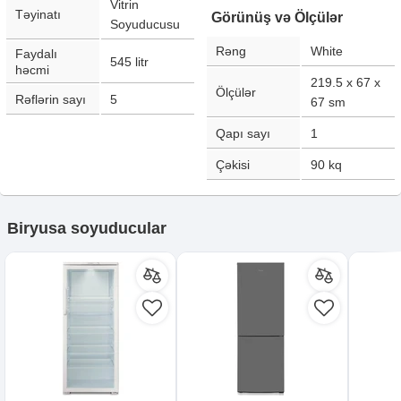
Vitrin
Təyinatı
Görünüş və Ölçülər
Soyuducusu
Rəng
White
Faydalı
545
litr
həcmi
219.5 x 67 x
Ölçülər
Rəflərin sayı
5
67
sm
Qapı sayı
1
Çəkisi
90
kq
Biryusa soyuducular