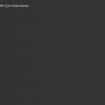
Qulaqlıqlar
Ən Çox Axtarılanlar
iPhone 16 Pro
iPhone 17 Pro Max
Honor X9d
Samsung Galaxy S26 Ultra
iPhone 13
Xiaomi Poco X7 Pro
iPhone 17 Pro
iPhone 16 Pro Max
Samsung Galaxy A56
iPhone 17
iPhone 14
Xiaomi Poco X8 Pro
Samsung Galaxy S25
Samsung Galaxy A55
Samsung Galaxy S24 Ultra
iPhone 15
Samsung Galaxy S25 Ultra
Samsung Galaxy S24
iPhone 15 Pro
Honor 600
Xiaomi Poco X8 Pro Max 5G
iPhone 16