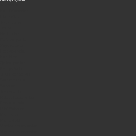
Telefonlar
Kondisionerler
Plansetler
Televizorlar
Ətirlər
Notbuklar
Paltaryuyanlar
Soyuducular
Fotoaparatlar
Kombilər
Qabyuyanlar
Kompüterlər
Oyun konsolları
Smart saatlar
Sobalar
Tozsoranlar
Robot tozsoranlar
Dondurucular
Mini Sobalar
Monitorlar
Monobloklar
Vertikal tozsoranlar
Yuyucu tozsoranlar