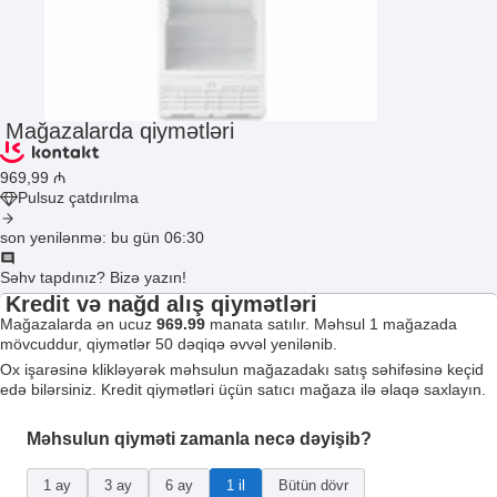
Mağazalarda qiymətləri
969
,99
₼
Pulsuz çatdırılma
son yenilənmə: bu gün 06:30
Səhv tapdınız? Bizə yazın!
Kredit və nağd alış qiymətləri
Mağazalarda ən ucuz
969.99
manata satılır. Məhsul 1 mağazada
mövcuddur, qiymətlər 50 dəqiqə əvvəl yenilənib.
Ox işarəsinə klikləyərək məhsulun mağazadakı satış səhifəsinə keçid
edə bilərsiniz. Kredit qiymətləri üçün satıcı mağaza ilə əlaqə saxlayın.
Məhsulun qiyməti zamanla necə dəyişib?
1 ay
3 ay
6 ay
1 il
Bütün dövr