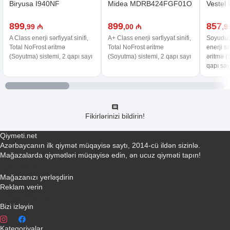
Biryusa I940NF
Midea MDRB424FGF01O
Vestel
899
899
857
,99 ₼
,00 ₼
,9
A Class enerji sərfiyyat sinifi,
A+ Class enerji sərfiyyat sinifi,
Soyuducu
Total NoFrost əritmə
Total NoFrost əritme
enerji sə
(Soyutma) sistemi, 2 qapı sayı
(Soyutma) sistemi, 2 qapı sayı
əritmə (
qapı say
Fikirlərinizi bildirin!
Qiymeti.net
Azərbaycanın ilk qiymət müqayisə saytı, 2014-cü ildən sizinlə.
Mağazalarda qiymətləri müqayisə edin, ən ucuz qiyməti tapın!
Əlaqə yaradın
Mağazanızı yerləşdirin
Reklam verin
info@qiymeti.net
Bizi izləyin
Kateqoriyalar