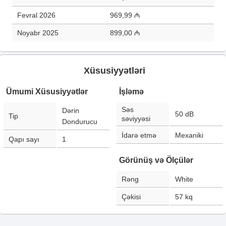
Fevral 2026
969,99 ₼
Noyabr 2025
899,00 ₼
Xüsusiyyətləri
Ümumi Xüsusiyyətlər
İşləmə
Səs
Dərin
50
dB
Tip
səviyyəsi
Dondurucu
İdarə etmə
Mexaniki
Qapı sayı
1
Görünüş və Ölçülər
Rəng
White
Çəkisi
57
kq