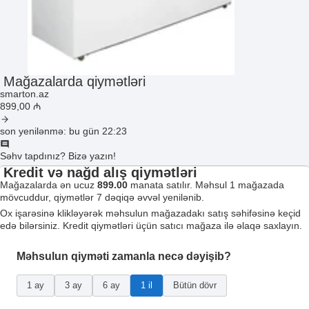
Mağazalarda qiymətləri
smarton.az
899
,00
₼
son yenilənmə: bu gün 22:23
Səhv tapdınız? Bizə yazın!
Kredit və nağd alış qiymətləri
Mağazalarda ən ucuz
899.00
manata satılır. Məhsul 1 mağazada
mövcuddur, qiymətlər 7 dəqiqə əvvəl yenilənib.
Ox işarəsinə klikləyərək məhsulun mağazadakı satış səhifəsinə keçid
edə bilərsiniz. Kredit qiymətləri üçün satıcı mağaza ilə əlaqə saxlayın.
Məhsulun qiyməti zamanla necə dəyişib?
1 ay
3 ay
6 ay
1 il
Bütün dövr