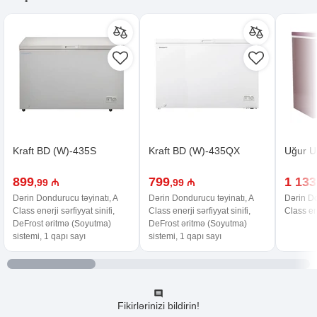
Kraft BD (W)-435S
Kraft BD (W)-435QX
Uğur 
899
799
1 133
,99 ₼
,99 ₼
Dərin Dondurucu təyinatı, A
Dərin Dondurucu təyinatı, A
Dərin Do
Class enerji sərfiyyat sinifi,
Class enerji sərfiyyat sinifi,
Class ene
DeFrost əritmə (Soyutma)
DeFrost əritmə (Soyutma)
sistemi, 1 qapı sayı
sistemi, 1 qapı sayı
Fikirlərinizi bildirin!