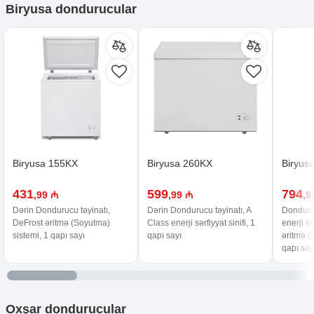
Biryusa dondurucular
Biryusa 155KX
Biryusa 260KX
Biryus
431
599
794
,99 ₼
,99 ₼
,9
Dərin Dondurucu təyinatı,
Dərin Dondurucu təyinatı, A
Donduruc
DeFrost əritmə (Soyutma)
Class enerji sərfiyyat sinifi, 1
enerji sə
sistemi, 1 qapı sayı
qapı sayı
əritmə (
qapı say
Oxşar
dondurucular