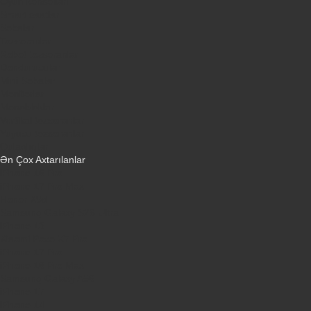
Oyun konsolları
Smart saatlar
Sobalar
Tozsoranlar
Robot tozsoranlar
Dondurucular
Mini Sobalar
Monitorlar
Monobloklar
Vertikal tozsoranlar
Yuyucu tozsoranlar
Qulaqlıqlar
Ən Çox Axtarılanlar
iPhone 16 Pro
iPhone 17 Pro Max
Honor X9d
Samsung Galaxy S26 Ultra
iPhone 13
Xiaomi Poco X7 Pro
iPhone 17 Pro
iPhone 16 Pro Max
Samsung Galaxy A56
iPhone 17
iPhone 14