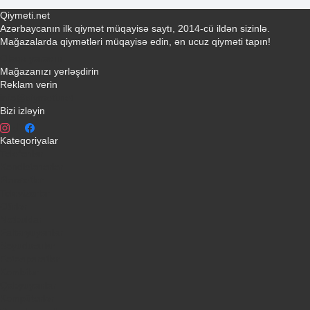
Qiymeti.net
Azərbaycanın ilk qiymət müqayisə saytı, 2014-cü ildən sizinlə.
Mağazalarda qiymətləri müqayisə edin, ən ucuz qiyməti tapın!
Əlaqə yaradın
Mağazanızı yerləşdirin
Reklam verin
info@qiymeti.net
Bizi izləyin
Kateqoriyalar
Telefonlar
Kondisionerler
Plansetler
Televizorlar
Ətirlər
Notbuklar
Paltaryuyanlar
Soyuducular
Fotoaparatlar
Kombilər
Qabyuyanlar
Kompüterlər