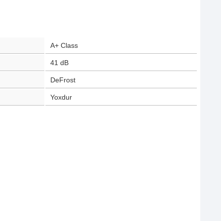
A+ Class
41
dB
DeFrost
Yoxdur