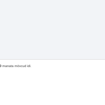
0
manata mövcud idi.