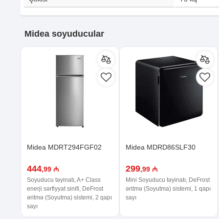
Midea soyuducular
Midea MDRT294FGF02
Midea MDRD86SLF30
444
299
,99 ₼
,99 ₼
Soyuducu təyinatı, A+ Class
Mini Soyuducu təyinatı, DeFrost
enerji sərfiyyat sinifi, DeFrost
əritmə (Soyutma) sistemi, 1 qapı
əritmə (Soyutma) sistemi, 2 qapı
sayı
sayı