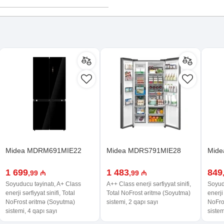
Midea MDRM691MIE22
Midea MDRS791MIE28
Mid
1 699
1 483
849
,99 ₼
,99 ₼
Soyuducu təyinatı, A+ Class
A++ Class enerji sərfiyyat sinifi,
Soyud
enerji sərfiyyat sinifi, Total
Total NoFrost əritmə (Soyutma)
enerji 
NoFrost əritmə (Soyutma)
sistemi, 2 qapı sayı
NoFro
sistemi, 4 qapı sayı
sistem