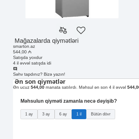
Mağazalarda qiymətləri
smarton.az
544
,00
₼
Satışda yoxdur
4 il əvvəl satışda idi
Səhv tapdınız? Bizə yazın!
Ən son qiymətlər
Ən ucuz
544,00
manata satılırdı. Məhsul ən son 4 il əvvəl
544,0
Məhsulun qiyməti zamanla necə dəyişib?
1 ay
3 ay
6 ay
1 il
Bütün dövr