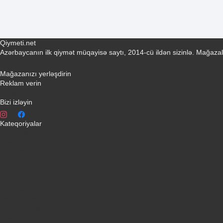
Qiymeti.net
Azərbaycanın ilk qiymət müqayisə saytı, 2014-cü ildən sizinlə. Mağazal
Əlaqə yaradın
Mağazanızı yerləşdirin
Reklam verin
info@qiymeti.net
Bizi izləyin
Kateqoriyalar
Telefonlar
Kondisionerler
Plansetler
Televizorlar
Ətirlər
Notbuklar
Paltaryuyanlar
Soyuducular
Fotoaparatlar
Kombilər