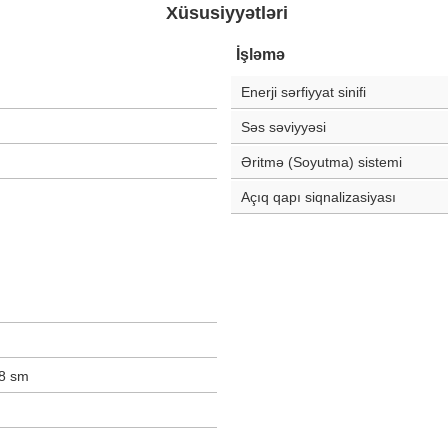
Xüsusiyyətləri
İşləmə
Enerji sərfiyyat sinifi
Səs səviyyəsi
Əritmə (Soyutma) sistemi
Açıq qapı siqnalizasiyası
8
sm