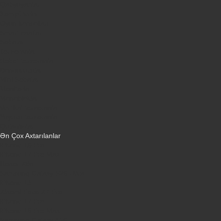
Qabyuyanlar
Kompüterlər
Oyun konsolları
Smart saatlar
Sobalar
Tozsoranlar
Robot tozsoranlar
Dondurucular
Mini Sobalar
Monitorlar
Monobloklar
Vertikal tozsoranlar
Yuyucu tozsoranlar
Qulaqlıqlar
Ən Çox Axtarılanlar
iPhone 16 Pro
iPhone 17 Pro Max
Honor X9d
Samsung Galaxy S26 Ultra
iPhone 13
Xiaomi Poco X7 Pro
iPhone 17 Pro
iPhone 16 Pro Max
Samsung Galaxy A56