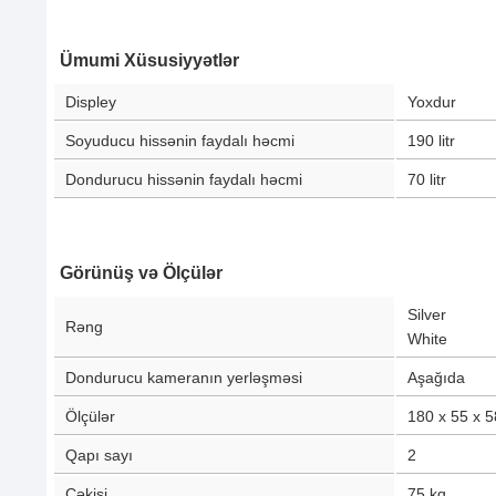
Ümumi Xüsusiyyətlər
Displey
Yoxdur
Soyuducu hissənin faydalı həcmi
190
litr
Dondurucu hissənin faydalı həcmi
70
litr
Görünüş və Ölçülər
Silver
Rəng
White
Dondurucu kameranın yerləşməsi
Aşağıda
Ölçülər
180 x 55 x 5
Qapı sayı
2
Çəkisi
75
kq