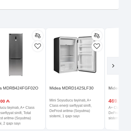
ea MDRB424FGF02O
Midea MDRD142SLF30
Midea MD
469
Mini Soyuducu təyinatı, A+
,00 ₼
,99 ₼
Class enerji sərfiyyat sinifi,
ucu təyinatı, A+ Class
A+ Class enerji
DeFrost əritmə (Soyutma)
sərfiyyat sinifi, Total
DeFrost əritm
sistemi, 1 qapı sayı
st əritmə (Soyutma)
sistemi, 2 qap
i, 2 qapı sayı