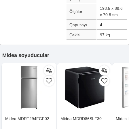
193.5 x 89.6
Ölçülər
x 70.8
sm
Qapı sayı
4
Çəkisi
97
kq
Midea soyuducular
Midea MDRT294FGF02
Midea MDRD86SLF30
Midea