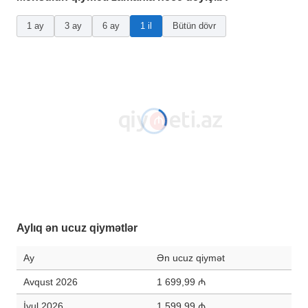
1 ay
3 ay
6 ay
1 il
Bütün dövr
Aylıq ən ucuz qiymətlər
Ay
Ən ucuz qiymət
Avqust 2026
1 699,99 ₼
İyul 2026
1 599,99 ₼