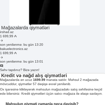
Mağazalarda qiymətləri
irshad.az
1 699
,99
₼
son yenilənmə: bu gün 13:20
bakuelectronics.az
1 699
,99
₼
son yenilənmə: bu gün 13:01
Səhv tapdınız? Bizə yazın!
Kredit və nağd alış qiymətləri
Mağazalarda ən ucuz
1699.99
manata satılır. Məhsul 2 mağazada
mövcuddur, qiymətlər 57 dəqiqə əvvəl yenilənib.
Ox işarəsinə klikləyərək məhsulun mağazadakı satış səhifəsinə keçid
edə bilərsiniz. Kredit qiymətləri üçün satıcı mağaza ilə əlaqə saxlayın.
Məhsulun qiyməti zamanla necə dəyişib?