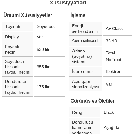
Xüsusiyyətləri
Ümumi Xüsusiyyətlər
İşləmə
Enerji
Təyinatı
Soyuducu
A+ Class
sərfiyyat sinifi
Displey
Var
Səs səviyyəsi
35
dB
Faydalı
530
litr
Əritmə
həcmi
Total
(Soyutma)
NoFrost
Soyuducu
sistemi
hissənin
355
litr
İdarə etmə
Elektron
faydalı həcmi
Dondurucu
Açıq qapı
Var
hissənin
175
litr
siqnalizasiyası
faydalı həcmi
Görünüş və Ölçülər
Rəng
Black
Dondurucu
kameranın
Aşağıda
yerləşməsi