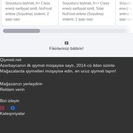
Soyuducu təyinatı, A+ Class
Soyuducu təyinatı, A++ Class
Soyuducu
enerji sərfiyyat sinifi, NoFrost
enerji sərfiyyat sinifi, Total
enerji sə
əritmə (Soyutma) sistemi, 2
NoFrost əritmə (Soyutma)
əritmə (
qapı sayı
sistemi, 2 qapı sayı
qapı say
Fikirlərinizi bildirin!
Qiymeti.net
Azərbaycanın ilk qiymət müqayisə saytı, 2014-cü ildən sizinlə.
Mağazalarda qiymətləri müqayisə edin, ən ucuz qiyməti tapın!
Əlaqə yaradın
Mağazanızı yerləşdirin
Reklam verin
info@qiymeti.net
Bizi izləyin
Kateqoriyalar
Telefonlar
Kondisionerler
Plansetler