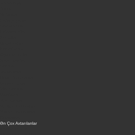
Televizorlar
Ətirlər
Notbuklar
Paltaryuyanlar
Soyuducular
Fotoaparatlar
Kombilər
Qabyuyanlar
Kompüterlər
Oyun konsolları
Smart saatlar
Sobalar
Tozsoranlar
Robot tozsoranlar
Dondurucular
Mini Sobalar
Monitorlar
Monobloklar
Vertikal tozsoranlar
Yuyucu tozsoranlar
Qulaqlıqlar
Ən Çox Axtarılanlar
iPhone 16 Pro
iPhone 17 Pro Max