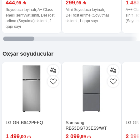
444
299
1 483
,99 ₼
,99 ₼
Soyuducu təyinatı, A+ Class
Mini Soyuducu təyinatı,
A++ Clas
enerji sərfiyyat sinifi, DeFrost
DeFrost əritmə (Soyutma)
sinifi, T
əritmə (Soyutma) sistemi, 2
sistemi, 1 qapı sayı
(Soyutma
qapı sayı
Oxşar
soyuducular
LG GR-B642PFFQ
Samsung
LG GN
RB53DG703ES9/WT
1 499
2 099
2 199
,00 ₼
,99 ₼