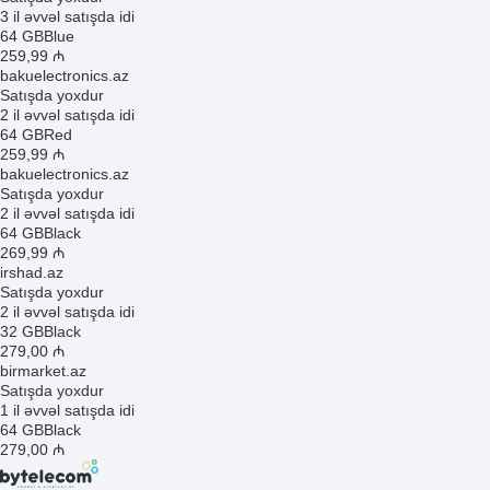
3 il əvvəl satışda idi
64 GB
Blue
259
,99
₼
bakuelectronics.az
Satışda yoxdur
2 il əvvəl satışda idi
64 GB
Red
259
,99
₼
bakuelectronics.az
Satışda yoxdur
2 il əvvəl satışda idi
64 GB
Black
269
,99
₼
irshad.az
Satışda yoxdur
2 il əvvəl satışda idi
32 GB
Black
279
,00
₼
birmarket.az
Satışda yoxdur
1 il əvvəl satışda idi
64 GB
Black
279
,00
₼