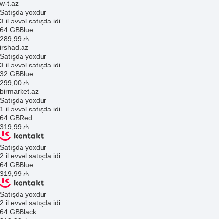
w-t.az
Satışda yoxdur
3 il əvvəl satışda idi
64 GB
Blue
289
,99
₼
irshad.az
Satışda yoxdur
3 il əvvəl satışda idi
32 GB
Blue
299
,00
₼
birmarket.az
Satışda yoxdur
1 il əvvəl satışda idi
64 GB
Red
319
,99
₼
Satışda yoxdur
2 il əvvəl satışda idi
64 GB
Blue
319
,99
₼
Satışda yoxdur
2 il əvvəl satışda idi
64 GB
Black