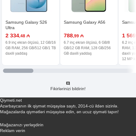
Samsung Galaxy S26
Samsung Galaxy A56
Samsun
Ultra
2 334
788
1 569
,48 ₼
,99 ₼
6.9 inç ekran ölçüsü, 12 GB/16
6.7 inç ekran ölçüsü, 6 GB/8
6.2 inç 
GB RAM, 256 GB/512 GB/1 TB
GB/12 GB RAM, 128 GB/256
RAM, 12
daxili yaddaş
GB daxili yaddaş
daxili y
12 MP 
Fikirlərinizi bildirin!
Qiymeti.net
Azərbaycanın ilk qiymət müqayisə saytı, 2014-cü ildən sizinlə.
Mağazalarda qiymətləri müqayisə edin, ən ucuz qiyməti tapın!
Əlaqə yaradın
Mağazanızı yerləşdirin
Reklam verin