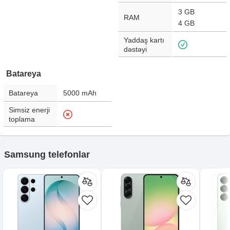
3 GB
RAM
4 GB
Yaddaş kartı
dəstəyi
Batareya
Batareya
5000
mAh
Simsiz enerji
toplama
Samsung telefonlar