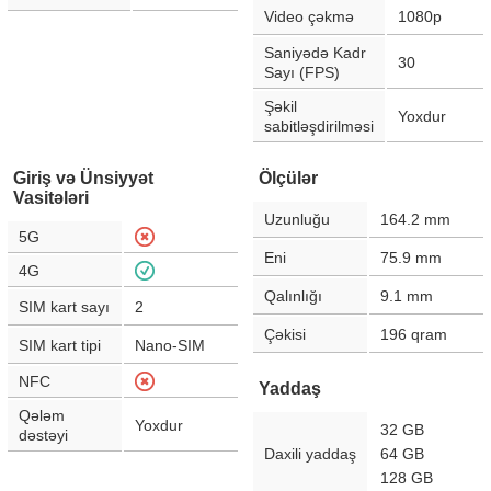
Video çəkmə
1080p
Saniyədə Kadr
30
Sayı (FPS)
Şəkil
Yoxdur
sabitləşdirilməsi
Giriş və Ünsiyyət
Ölçülər
Vasitələri
Uzunluğu
164.2
mm
5G
Eni
75.9
mm
4G
Qalınlığı
9.1
mm
SIM kart sayı
2
Çəkisi
196
qram
SIM kart tipi
Nano-SIM
NFC
Yaddaş
Qələm
Yoxdur
32 GB
dəstəyi
Daxili yaddaş
64 GB
128 GB