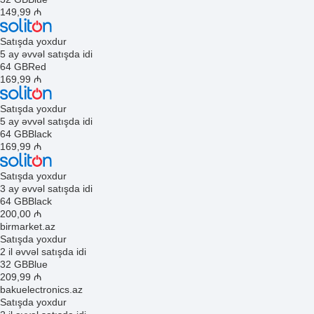
149
,99
₼
Satışda yoxdur
5 ay əvvəl satışda idi
64 GB
Red
169
,99
₼
Satışda yoxdur
5 ay əvvəl satışda idi
64 GB
Black
169
,99
₼
Satışda yoxdur
3 ay əvvəl satışda idi
64 GB
Black
200
,00
₼
birmarket.az
Satışda yoxdur
2 il əvvəl satışda idi
32 GB
Blue
209
,99
₼
bakuelectronics.az
Satışda yoxdur