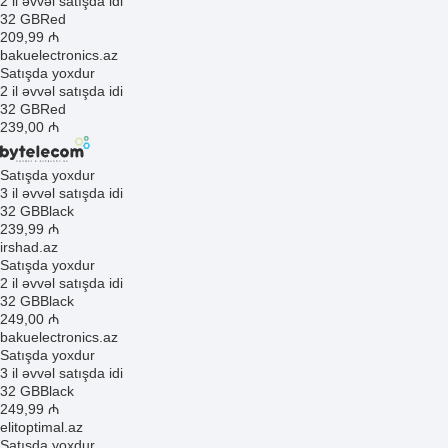
2 il əvvəl satışda idi
32 GB
Red
209
,99
₼
bakuelectronics.az
Satışda yoxdur
2 il əvvəl satışda idi
32 GB
Red
239
,00
₼
Satışda yoxdur
3 il əvvəl satışda idi
32 GB
Black
239
,99
₼
irshad.az
Satışda yoxdur
2 il əvvəl satışda idi
32 GB
Black
249
,00
₼
bakuelectronics.az
Satışda yoxdur
3 il əvvəl satışda idi
32 GB
Black
249
,99
₼
elitoptimal.az
Satışda yoxdur