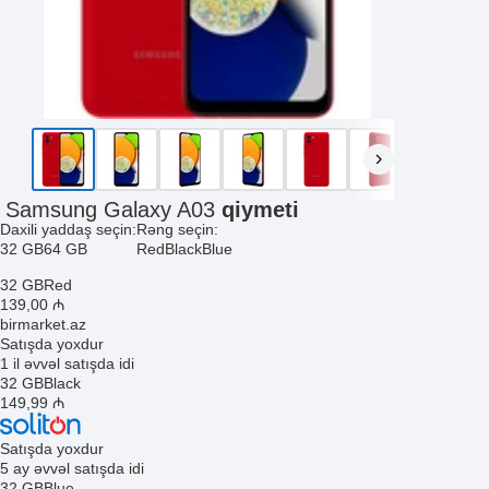
Samsung Galaxy A03
qiymeti
Daxili yaddaş seçin:
Rəng seçin:
32 GB
64 GB
Red
Black
Blue
32 GB
Red
139
,00
₼
birmarket.az
Satışda yoxdur
1 il əvvəl satışda idi
32 GB
Black
149
,99
₼
Satışda yoxdur
5 ay əvvəl satışda idi
32 GB
Blue