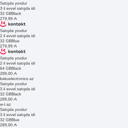
Satışda yoxdur
3 il əvvəl satışda idi
32 GB
Black
279
,99
₼
Satışda yoxdur
2 il əvvəl satışda idi
32 GB
Blue
279
,99
₼
Satışda yoxdur
2 il əvvəl satışda idi
64 GB
Black
289
,00
₼
bakuelectronics.az
Satışda yoxdur
3 il əvvəl satışda idi
32 GB
Black
289
,00
₼
w-t.az
Satışda yoxdur
3 il əvvəl satışda idi
32 GB
Blue
289
,00
₼