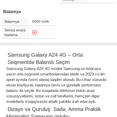
Batareya
Batareya
5000
mAh
Simsiz enerji
toplama
Samsung Galaxy A24 4G – Orta
Seqmentdə Balanslı Seçim
Samsung Galaxy A24 4G modeli Samsung-un büdcəyə
yaxın orta seqment smartfonlarından biridir və 2023-cü ilin
aprel ayında rəsmi olaraq təqdim olunub. Bu cihaz xüsusilə
ekran keyfiyyəti, batareya ömrü və gündəlik performans
balansı ilə seçilir. Bu məqalədə telefonun bütün əsas
xüsusiyyətlərini, üstün və zəif tərəflərini, həmçinin digər
modellərlə müqayisəsini ətraflı şəkildə izah edəcəyik.
Dizayn və Quruluş: Sadə, Amma Praktik
Minimalist Samsung üslubu