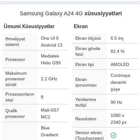
Samsung Galaxy A24 4G
xüsusiyyətləri
Ümumi Xüsusiyyətlər
Ekran
One UI 6
Ekran ölçüsü
6.5
inç
Əməliyyat
sistemi
Android 13
Ekran gövdə
82.4
%
faizi
Mediatek
Prosessor
Helio G99
Ekran tipi
AMOLED
Maksimum
Cızılmaya
prosessor
2.2 GHz
Ekran
davamlı
sürəti
qorunması
şüşə
Prosessorların
8
Yenilənmə
sayı
90
Hz
tezliyi
Mali-G57
Qrafik
1080 x
prosessor
MC2
Resolution
2340
px
Blue
Sensor ekran
Gradient
(Touchscreen)