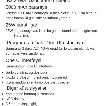
Batareya: Uzunömürlü istifadə
5000 mAh batareya
Telefon 5000 mAh batareya ilə təchiz olunub. Bu isə bir gün,
hətta bəzən iki gün istifadə imkanı yaradır.
25W sürətli şarj
25W şarj dəstəyi var, lakin bu günün standartlarına görə çox
sürətli sayılmır.
Proqram təminatı: One UI üstünlüyü
Samsung Galaxy A24 4G Android 13 ilə təqdim olunub və
sonradan yeniləmələr alır.
One UI interfeysi
Samsung-un One UI interfeysi:
Sadə və istifadəçi dostudur
Çoxlu fərdiləşdirmə imkanları təqdim edir
Uzun müddətli yeniləmə dəstəyi ilə seçilir
Digər xüsusiyyətlər
Yan tərəfdə barmaq izi sensoru
NFC dəstəyi
3.5 mm qulaqlıq girişi