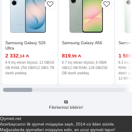
Samsung Galaxy S26
Samsung Galaxy A56
Samsun
Ultra
2 332
819
1 569
,14 ₼
,99 ₼
6.9 inç ekran ölçüsü, 12 GB/16
6.7 inç ekran ölçüsü, 6 GB/8
6.2 inç 
GB RAM, 256 GB/512 GB/1 TB
GB/12 GB RAM, 128 GB/256
RAM, 12
daxili yaddaş
GB daxili yaddaş
daxili y
12 MP 
Fikirlərinizi bildirin!
Qiymeti.net
Azərbaycanın ilk qiymət müqayisə saytı, 2014-cü ildən sizinlə.
Mağazalarda qiymətləri müqayisə edin, ən ucuz qiyməti tapın!