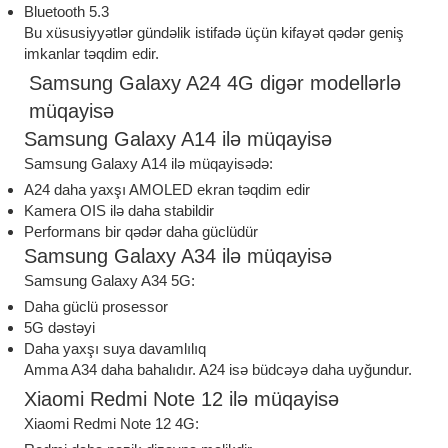
Bluetooth 5.3
Bu xüsusiyyətlər gündəlik istifadə üçün kifayət qədər geniş
imkanlar təqdim edir.
Samsung Galaxy A24 4G digər modellərlə
müqayisə
Samsung Galaxy A14 ilə müqayisə
Samsung Galaxy A14 ilə müqayisədə:
A24 daha yaxşı AMOLED ekran təqdim edir
Kamera OIS ilə daha stabildir
Performans bir qədər daha güclüdür
Samsung Galaxy A34 ilə müqayisə
Samsung Galaxy A34 5G:
Daha güclü prosessor
5G dəstəyi
Daha yaxşı suya davamlılıq
Amma A34 daha bahalıdır. A24 isə büdcəyə daha uyğundur.
Xiaomi Redmi Note 12 ilə müqayisə
Xiaomi Redmi Note 12 4G: