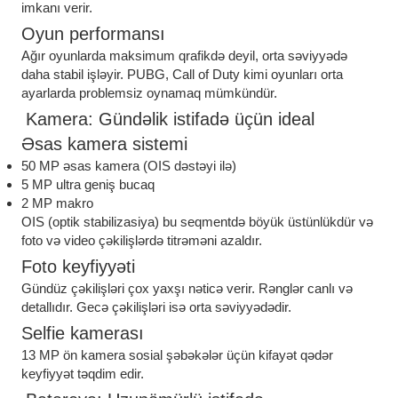
imkanı verir.
Oyun performansı
Ağır oyunlarda maksimum qrafikdə deyil, orta səviyyədə
daha stabil işləyir. PUBG, Call of Duty kimi oyunları orta
ayarlarda problemsiz oynamaq mümkündür.
Kamera: Gündəlik istifadə üçün ideal
Əsas kamera sistemi
50 MP əsas kamera (OIS dəstəyi ilə)
5 MP ultra geniş bucaq
2 MP makro
OIS (optik stabilizasiya) bu seqmentdə böyük üstünlükdür və
foto və video çəkilişlərdə titrəməni azaldır.
Foto keyfiyyəti
Gündüz çəkilişləri çox yaxşı nəticə verir. Rənglər canlı və
detallıdır. Gecə çəkilişləri isə orta səviyyədədir.
Selfie kamerası
13 MP ön kamera sosial şəbəkələr üçün kifayət qədər
keyfiyyət təqdim edir.