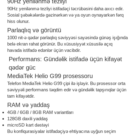
90Hz yenilənmə tezliyi
90Hz yenilənmə tezliyi istifadəçi təcrübəsini daha axıcı edir.
Sosial şəbəkələrdə gəzinərkən və ya oyun oynayarkən fərq
hiss olunur.
Parlaqlıq və görüntü
1000 nit-ə qədər parlaqlıq səviyyəsi sayəsində günəş işığında
belə ekran rahat görünür. Bu xüsusiyyət xüsusilə açıq
havada istifadə edənlər üçün vacibdir.
Performans: Gündəlik istifadə üçün kifayət
qədər güc
MediaTek Helio G99 prosessoru
Telefon MediaTek Helio G99 çipi ilə işləyir. Bu prosessor orta
səviyyəli performans təqdim edir və gündəlik tapşırıqlar üçün
tam kifayətdir.
RAM və yaddaş
4GB / 6GB / 8GB RAM variantları
128GB daxili yaddaş
microSD kart dəstəyi
Bu konfiqurasiyalar istifadəçiyə ehtiyacına uyğun seçim