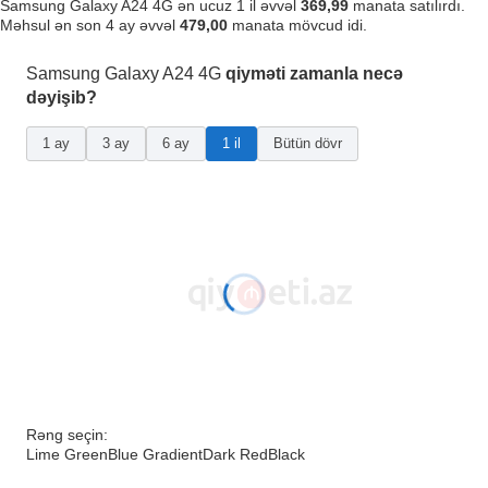
Samsung Galaxy A24 4G ən ucuz 1 il əvvəl
369,99
manata satılırdı.
Məhsul ən son 4 ay əvvəl
479,00
manata mövcud idi.
Samsung Galaxy A24 4G
qiyməti zamanla necə
dəyişib?
1 ay
3 ay
6 ay
1 il
Bütün dövr
Rəng seçin:
Lime Green
Blue Gradient
Dark Red
Black