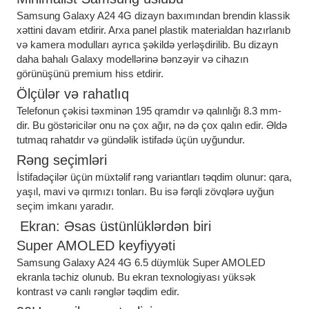
Samsung Galaxy A24 4G dizayn baxımından brendin klassik
xəttini davam etdirir. Arxa panel plastik materialdan hazırlanıb
və kamera modulları ayrıca şəkildə yerləşdirilib. Bu dizayn
daha bahalı Galaxy modellərinə bənzəyir və cihazın
görünüşünü premium hiss etdirir.
Ölçülər və rahatlıq
Telefonun çəkisi təxminən 195 qramdır və qalınlığı 8.3 mm-
dir. Bu göstəricilər onu nə çox ağır, nə də çox qalın edir. Əldə
tutmaq rahatdır və gündəlik istifadə üçün uyğundur.
Rəng seçimləri
İstifadəçilər üçün müxtəlif rəng variantları təqdim olunur: qara,
yaşıl, mavi və qırmızı tonları. Bu isə fərqli zövqlərə uyğun
seçim imkanı yaradır.
Ekran: Əsas üstünlüklərdən biri
Super AMOLED keyfiyyəti
Samsung Galaxy A24 4G 6.5 düymlük Super AMOLED
ekranla təchiz olunub. Bu ekran texnologiyası yüksək
kontrast və canlı rənglər təqdim edir.