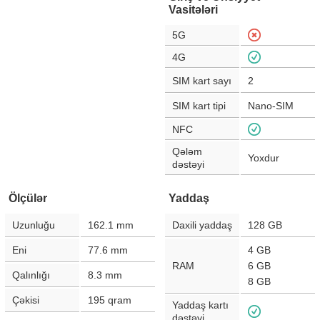
Vasitələri
5G
4G
SIM kart sayı
2
SIM kart tipi
Nano-SIM
NFC
Qələm
Yoxdur
dəstəyi
Ölçülər
Yaddaş
Uzunluğu
162.1
mm
Daxili yaddaş
128 GB
Eni
77.6
mm
4 GB
RAM
6 GB
Qalınlığı
8.3
mm
8 GB
Çəkisi
195
qram
Yaddaş kartı
dəstəyi