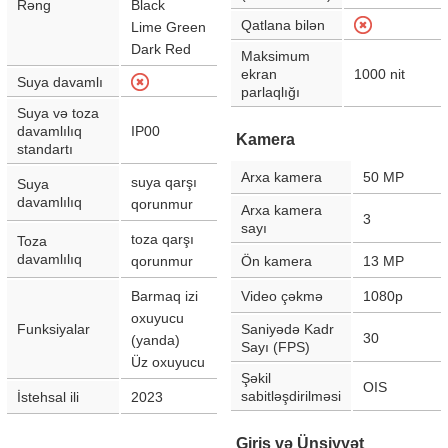
Rəng
Black
Qatlana bilən
Lime Green
Dark Red
Maksimum
ekran
1000
nit
Suya davamlı
parlaqlığı
Suya və toza
davamlılıq
IP00
Kamera
standartı
Arxa kamera
50
MP
suya qarşı
Suya
davamlılıq
qorunmur
Arxa kamera
3
sayı
toza qarşı
Toza
davamlılıq
qorunmur
Ön kamera
13
MP
Barmaq izi
Video çəkmə
1080p
oxuyucu
Funksiyalar
Saniyədə Kadr
30
(yanda)
Sayı (FPS)
Üz oxuyucu
Şəkil
OIS
sabitləşdirilməsi
İstehsal ili
2023
Giriş və Ünsiyyət