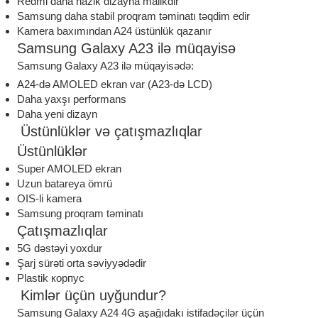
Redmi daha nazik dizayna malikdir
Samsung daha stabil proqram təminatı təqdim edir
Kamera baxımından A24 üstünlük qazanır
Samsung Galaxy A23 ilə müqayisə
Samsung Galaxy A23 ilə müqayisədə:
A24-də AMOLED ekran var (A23-də LCD)
Daha yaxşı performans
Daha yeni dizayn
Üstünlüklər və çatışmazlıqlar
Üstünlüklər
Super AMOLED ekran
Uzun batareya ömrü
OIS-li kamera
Samsung proqram təminatı
Çatışmazlıqlar
5G dəstəyi yoxdur
Şarj sürəti orta səviyyədədir
Plastik корпус
Kimlər üçün uyğundur?
Samsung Galaxy A24 4G aşağıdakı istifadəçilər üçün