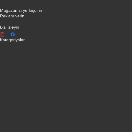
Əlaqə yaradın
Mağazanızı yerləşdirin
Reklam verin
info@qiymeti.net
Bizi izləyin
Kateqoriyalar
Telefonlar
Kondisionerler
Plansetler
Televizorlar
Ətirlər
Notbuklar
Paltaryuyanlar
Soyuducular
Fotoaparatlar
Kombilər
Qabyuyanlar
Kompüterlər
Oyun konsolları
Smart saatlar
Sobalar
Tozsoranlar