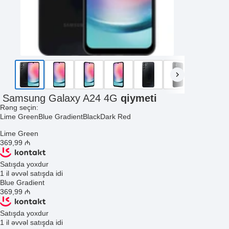
Samsung Galaxy A24 4G
qiymeti
Rəng seçin:
Lime Green
Blue Gradient
Black
Dark Red
Lime Green
369
,99
₼
Satışda yoxdur
1 il əvvəl satışda idi
Blue Gradient
369
,99
₼
Satışda yoxdur
1 il əvvəl satışda idi