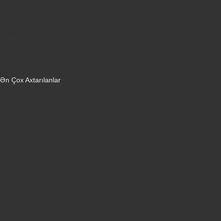
Robot tozsoranlar
Dondurucular
Mini Sobalar
Monitorlar
Monobloklar
Vertikal tozsoranlar
Yuyucu tozsoranlar
Qulaqlıqlar
Ən Çox Axtarılanlar
iPhone 16 Pro
iPhone 17 Pro Max
Honor X9d
Samsung Galaxy S26 Ultra
iPhone 13
Xiaomi Poco X7 Pro
iPhone 17 Pro
iPhone 16 Pro Max
Samsung Galaxy A56
iPhone 17
iPhone 14
Xiaomi Poco X8 Pro
Samsung Galaxy S25
Samsung Galaxy A55
Samsung Galaxy S24 Ultra