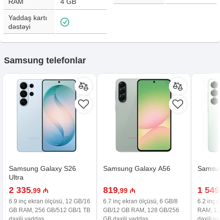
RAM
4 GB
Yaddaş kartı
dəstəyi
Samsung telefonlar
Samsung Galaxy S26
Samsung Galaxy A56
Samsun
Ultra
2 335
819
1 549
,99 ₼
,99 ₼
6.9 inç ekran ölçüsü, 12 GB/16
6.7 inç ekran ölçüsü, 6 GB/8
6.2 inç 
GB RAM, 256 GB/512 GB/1 TB
GB/12 GB RAM, 128 GB/256
RAM, 12
daxili yaddaş
GB daxili yaddaş
daxili y