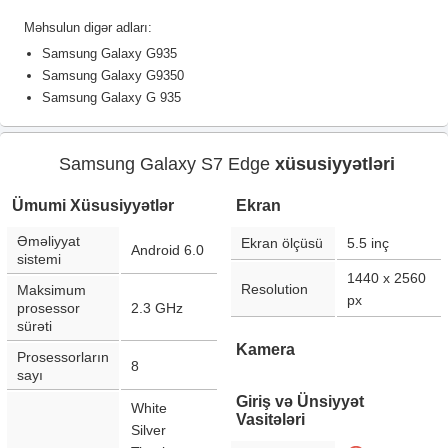
Məhsulun digər adları:
Samsung Galaxy G935
Samsung Galaxy G9350
Samsung Galaxy G 935
Samsung Galaxy S7 Edge
xüsusiyyətləri
Ümumi Xüsusiyyətlər
Ekran
Əməliyyat
Ekran ölçüsü
5.5
inç
Android 6.0
sistemi
1440 x 2560
Resolution
Maksimum
px
prosessor
2.3 GHz
sürəti
Kamera
Prosessorların
8
sayı
Giriş və Ünsiyyət
White
Vasitələri
Silver