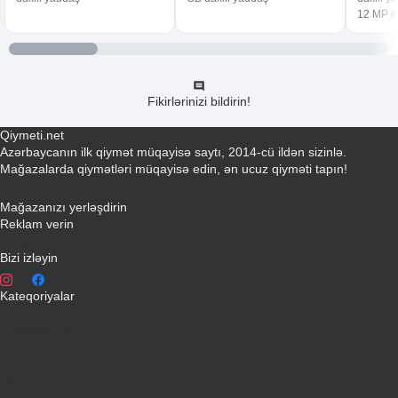
12 MP 
Fikirlərinizi bildirin!
Qiymeti.net
Azərbaycanın ilk qiymət müqayisə saytı, 2014-cü ildən sizinlə.
Mağazalarda qiymətləri müqayisə edin, ən ucuz qiyməti tapın!
Əlaqə yaradın
Mağazanızı yerləşdirin
Reklam verin
info@qiymeti.net
Bizi izləyin
Kateqoriyalar
Telefonlar
Kondisionerler
Plansetler
Televizorlar
Ətirlər
Notbuklar