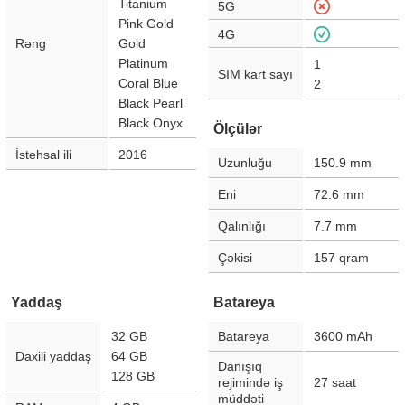
Titanium
5G
Pink Gold
4G
Rəng
Gold
Platinum
1
SIM kart sayı
Coral Blue
2
Black Pearl
Black Onyx
Ölçülər
İstehsal ili
2016
Uzunluğu
150.9
mm
Eni
72.6
mm
Qalınlığı
7.7
mm
Çəkisi
157
qram
Yaddaş
Batareya
32 GB
Batareya
3600
mAh
Daxili yaddaş
64 GB
Danışıq
128 GB
rejimində iş
27
saat
müddəti