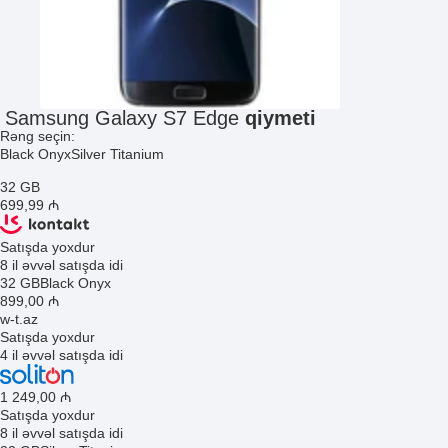
Samsung Galaxy S7 Edge
qiymeti
Rəng seçin:
Black Onyx
Silver Titanium
32 GB
699
,99
₼
Satışda yoxdur
8 il əvvəl satışda idi
32 GB
Black Onyx
899
,00
₼
w-t.az
Satışda yoxdur
4 il əvvəl satışda idi
1 249
,00
₼
Satışda yoxdur
8 il əvvəl satışda idi