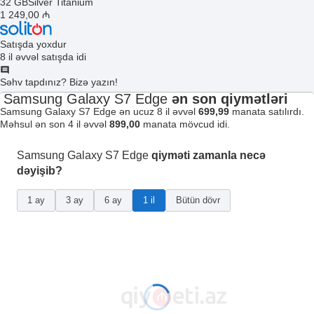
32 GB
Silver Titanium
1 249
,00
₼
Satışda yoxdur
8 il əvvəl satışda idi
Səhv tapdınız? Bizə yazın!
Samsung Galaxy S7 Edge
ən son qiymətləri
Samsung Galaxy S7 Edge ən ucuz 8 il əvvəl
699,99
manata satılırdı.
Məhsul ən son 4 il əvvəl
899,00
manata mövcud idi.
Samsung Galaxy S7 Edge
qiyməti zamanla necə
dəyişib?
1 ay
3 ay
6 ay
1 il
Bütün dövr