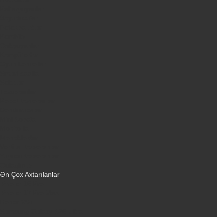
Paltaryuyanlar
Soyuducular
Fotoaparatlar
Kombilər
Qabyuyanlar
Kompüterlər
Oyun konsolları
Smart saatlar
Sobalar
Tozsoranlar
Robot tozsoranlar
Dondurucular
Mini Sobalar
Monitorlar
Monobloklar
Vertikal tozsoranlar
Yuyucu tozsoranlar
Qulaqlıqlar
Ən Çox Axtarılanlar
iPhone 16 Pro
iPhone 17 Pro Max
Honor X9d
Samsung Galaxy S26 Ultra