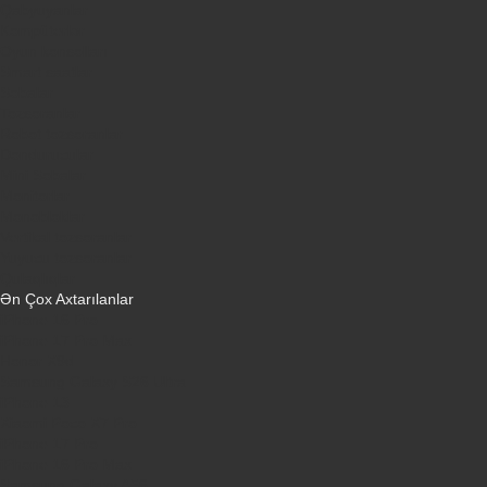
Qabyuyanlar
Kompüterlər
Oyun konsolları
Smart saatlar
Sobalar
Tozsoranlar
Robot tozsoranlar
Dondurucular
Mini Sobalar
Monitorlar
Monobloklar
Vertikal tozsoranlar
Yuyucu tozsoranlar
Qulaqlıqlar
Ən Çox Axtarılanlar
iPhone 16 Pro
iPhone 17 Pro Max
Honor X9d
Samsung Galaxy S26 Ultra
iPhone 13
Xiaomi Poco X7 Pro
iPhone 17 Pro
iPhone 16 Pro Max
Samsung Galaxy A56