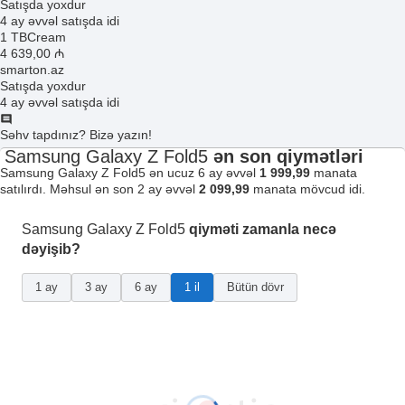
Satışda yoxdur
4 ay əvvəl satışda idi
1 TB
Cream
4 639
,00
₼
smarton.az
Satışda yoxdur
4 ay əvvəl satışda idi
Səhv tapdınız? Bizə yazın!
Samsung Galaxy Z Fold5
ən son qiymətləri
Samsung Galaxy Z Fold5 ən ucuz 6 ay əvvəl
1 999,99
manata
satılırdı. Məhsul ən son 2 ay əvvəl
2 099,99
manata mövcud idi.
Samsung Galaxy Z Fold5
qiyməti zamanla necə
dəyişib?
1 ay
3 ay
6 ay
1 il
Bütün dövr