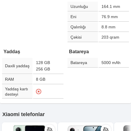
Uzunluğu
164.1
mm
Eni
76.9
mm
Qalınlığı
8.8
mm
Çəkisi
203
qram
Yaddaş
Batareya
128 GB
Batareya
5000
mAh
Daxili yaddaş
256 GB
RAM
8 GB
Yaddaş kartı
dəstəyi
Xiaomi telefonlar