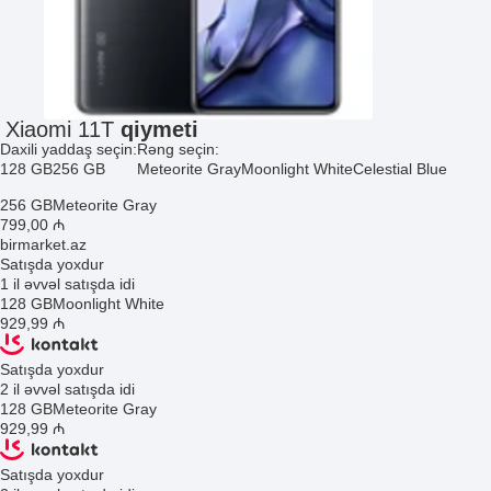
Xiaomi 11T
qiymeti
Daxili yaddaş seçin:
Rəng seçin:
128 GB
256 GB
Meteorite Gray
Moonlight White
Celestial Blue
256 GB
Meteorite Gray
799
,00
₼
birmarket.az
Satışda yoxdur
1 il əvvəl satışda idi
128 GB
Moonlight White
929
,99
₼
Satışda yoxdur
2 il əvvəl satışda idi
128 GB
Meteorite Gray
929
,99
₼
Satışda yoxdur