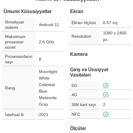
Ümumi Xüsusiyyətlər
Ekran
Əməliyyat
Ekran ölçüsü
6.67
inç
Android 11
sistemi
1080 x 2400
Resolution
Maksimum
px
prosessor
2.6 GHz
sürəti
Kamera
Prosessorların
8
sayı
Giriş və Ünsiyyət
Moonlight
Vasitələri
White
Celestial
5G
Rəng
Blue
4G
Meteorite
Gray
SIM kart sayı
2
NFC
İstehsal ili
2021
Ölçülər