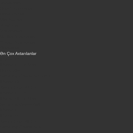
Tozsoranlar
Robot tozsoranlar
Dondurucular
Mini Sobalar
Monitorlar
Monobloklar
Vertikal tozsoranlar
Yuyucu tozsoranlar
Qulaqlıqlar
Ən Çox Axtarılanlar
iPhone 16 Pro
iPhone 17 Pro Max
Honor X9d
Samsung Galaxy S26 Ultra
iPhone 13
Xiaomi Poco X7 Pro
iPhone 17 Pro
iPhone 16 Pro Max
Samsung Galaxy A56
iPhone 17
iPhone 14
Xiaomi Poco X8 Pro
Samsung Galaxy S25
Samsung Galaxy A55