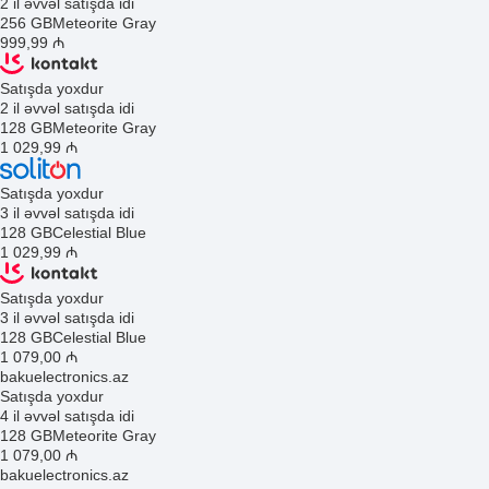
2 il əvvəl satışda idi
256 GB
Meteorite Gray
999
,99
₼
Satışda yoxdur
2 il əvvəl satışda idi
128 GB
Meteorite Gray
1 029
,99
₼
Satışda yoxdur
3 il əvvəl satışda idi
128 GB
Celestial Blue
1 029
,99
₼
Satışda yoxdur
3 il əvvəl satışda idi
128 GB
Celestial Blue
1 079
,00
₼
bakuelectronics.az
Satışda yoxdur
4 il əvvəl satışda idi
128 GB
Meteorite Gray
1 079
,00
₼
bakuelectronics.az