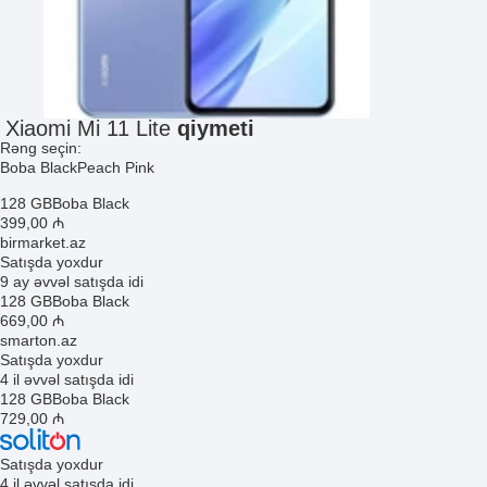
Xiaomi Mi 11 Lite
qiymeti
Rəng seçin:
Boba Black
Peach Pink
128 GB
Boba Black
399
,00
₼
birmarket.az
Satışda yoxdur
9 ay əvvəl satışda idi
128 GB
Boba Black
669
,00
₼
smarton.az
Satışda yoxdur
4 il əvvəl satışda idi
128 GB
Boba Black
729
,00
₼
Satışda yoxdur
4 il əvvəl satışda idi