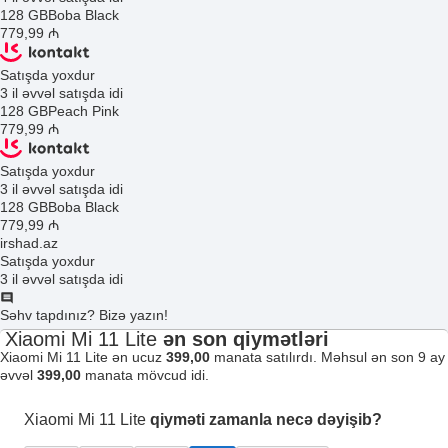
128 GB
Boba Black
779
,99
₼
Satışda yoxdur
3 il əvvəl satışda idi
128 GB
Peach Pink
779
,99
₼
Satışda yoxdur
3 il əvvəl satışda idi
128 GB
Boba Black
779
,99
₼
irshad.az
Satışda yoxdur
3 il əvvəl satışda idi
Səhv tapdınız? Bizə yazın!
Xiaomi Mi 11 Lite
ən son qiymətləri
Xiaomi Mi 11 Lite ən ucuz
399,00
manata satılırdı. Məhsul ən son 9 ay
əvvəl
399,00
manata mövcud idi.
Xiaomi Mi 11 Lite
qiyməti zamanla necə dəyişib?