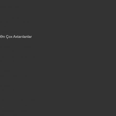
Dondurucular
Mini Sobalar
Monitorlar
Monobloklar
Vertikal tozsoranlar
Yuyucu tozsoranlar
Qulaqlıqlar
Ən Çox Axtarılanlar
iPhone 16 Pro
iPhone 17 Pro Max
Honor X9d
Samsung Galaxy S26 Ultra
iPhone 13
Xiaomi Poco X7 Pro
iPhone 17 Pro
iPhone 16 Pro Max
Samsung Galaxy A56
iPhone 17
iPhone 14
Xiaomi Poco X8 Pro
Samsung Galaxy S25
Samsung Galaxy A55
Samsung Galaxy S24 Ultra
iPhone 15