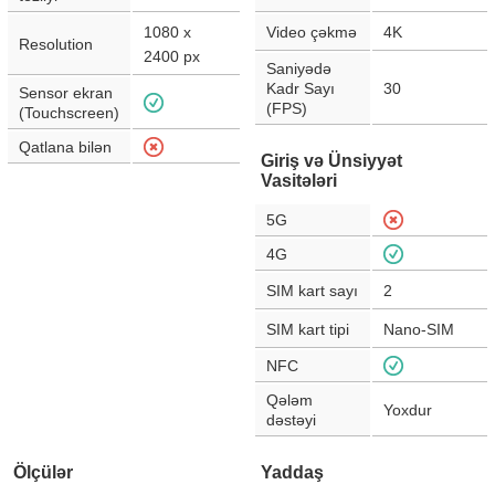
1080 x
Video çəkmə
4K
Resolution
2400
px
Saniyədə
Kadr Sayı
30
Sensor ekran
(FPS)
(Touchscreen)
Qatlana bilən
Giriş və Ünsiyyət
Vasitələri
5G
4G
SIM kart sayı
2
SIM kart tipi
Nano-SIM
NFC
Qələm
Yoxdur
dəstəyi
Ölçülər
Yaddaş