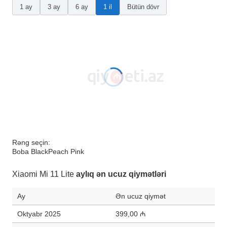
1 ay
3 ay
6 ay
1 il
Bütün dövr
Rəng seçin:
Boba Black
Peach Pink
Xiaomi Mi 11 Lite
aylıq ən ucuz qiymətləri
Ay
Ən ucuz qiymət
Oktyabr 2025
399,00 ₼