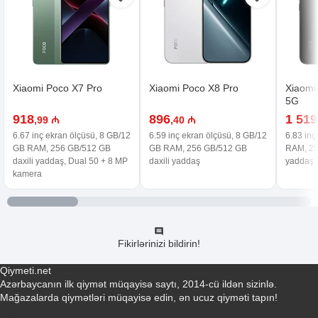
Xiaomi Poco X7 Pro
Xiaomi Poco X8 Pro
Xiaomi
5G
918
896
1 519
,99 ₼
,40 ₼
6.67 inç ekran ölçüsü, 8 GB/12
6.59 inç ekran ölçüsü, 8 GB/12
6.83 inç
GB RAM, 256 GB/512 GB
GB RAM, 256 GB/512 GB
RAM, 25
daxili yaddaş, Dual 50 + 8 MP
daxili yaddaş
yaddaş
kamera
Fikirlərinizi bildirin!
Qiymeti.net
Azərbaycanın ilk qiymət müqayisə saytı, 2014-cü ildən sizinlə.
Mağazalarda qiymətləri müqayisə edin, ən ucuz qiyməti tapın!
Əlaqə yaradın