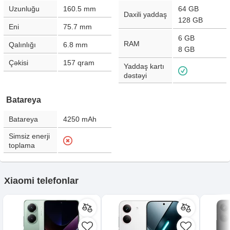
Uzunluğu
160.5
mm
64 GB
Daxili yaddaş
128 GB
Eni
75.7
mm
6 GB
RAM
Qalınlığı
6.8
mm
8 GB
Çəkisi
157
qram
Yaddaş kartı
dəstəyi
Batareya
Batareya
4250
mAh
Simsiz enerji
toplama
Xiaomi telefonlar