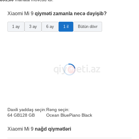
Xiaomi Mi 9
qiyməti zamanla necə dəyişib?
1 ay
3 ay
6 ay
1 il
Bütün dövr
Daxili yaddaş seçin:
Rəng seçin:
64 GB
128 GB
Ocean Blue
Piano Black
Xiaomi Mi 9
nağd qiymətləri