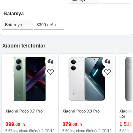
Batareya
Batareya
3300
mAh
Xiaomi telefonlar
Xiaomi Poco X7 Pro
Xiaomi Poco X8 Pro
Xiaomi
5G
899
879
1 519
,00 ₼
,00 ₼
6.67 inç ekran ölçüsü, 8 GB/12
6.59 inç ekran ölçüsü, 8 GB/12
6.83 inç