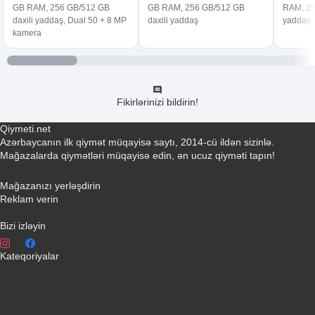
GB RAM, 256 GB/512 GB
GB RAM, 256 GB/512 GB
RAM, 25
daxili yaddaş, Dual 50 + 8 MP
daxili yaddaş
yaddaş
kamera
Fikirlərinizi bildirin!
Qiymeti.net
Azərbaycanın ilk qiymət müqayisə saytı, 2014-cü ildən sizinlə.
Mağazalarda qiymətləri müqayisə edin, ən ucuz qiyməti tapın!
Əlaqə yaradın
Mağazanızı yerləşdirin
Reklam verin
info@qiymeti.net
Bizi izləyin
Kateqoriyalar
Telefonlar
Kondisionerler
Plansetler
Televizorlar