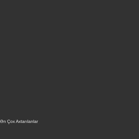
Ətirlər
Notbuklar
Paltaryuyanlar
Soyuducular
Fotoaparatlar
Kombilər
Qabyuyanlar
Kompüterlər
Oyun konsolları
Smart saatlar
Sobalar
Tozsoranlar
Robot tozsoranlar
Dondurucular
Mini Sobalar
Monitorlar
Monobloklar
Vertikal tozsoranlar
Yuyucu tozsoranlar
Qulaqlıqlar
Ən Çox Axtarılanlar
iPhone 16 Pro
iPhone 17 Pro Max
Honor X9d