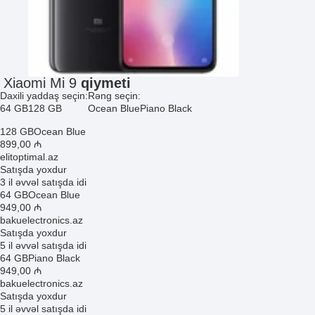
Xiaomi Mi 9
qiymeti
Daxili yaddaş seçin:
Rəng seçin:
64 GB
128 GB
Ocean Blue
Piano Black
128 GB
Ocean Blue
899
,00
₼
elitoptimal.az
Satışda yoxdur
3 il əvvəl satışda idi
64 GB
Ocean Blue
949
,00
₼
bakuelectronics.az
Satışda yoxdur
5 il əvvəl satışda idi
64 GB
Piano Black
949
,00
₼
bakuelectronics.az
Satışda yoxdur
5 il əvvəl satışda idi