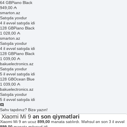
64 GB
Piano Black
949
,00
₼
smarton.az
Satışda yoxdur
4 il əvvəl satışda idi
128 GB
Piano Black
1 028
,00
₼
smarton.az
Satışda yoxdur
4 il əvvəl satışda idi
128 GB
Piano Black
1 039
,00
₼
bakuelectronics.az
Satışda yoxdur
5 il əvvəl satışda idi
128 GB
Ocean Blue
1 039
,00
₼
bakuelectronics.az
Satışda yoxdur
5 il əvvəl satışda idi
Səhv tapdınız? Bizə yazın!
Xiaomi Mi 9
ən son qiymətləri
Xiaomi Mi 9 ən ucuz
899,00
manata satılırdı. Məhsul ən son 3 il əvvəl
899,00
manata mövcud idi.