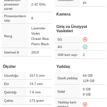
Maksimum
px
prosessor
2.42 GHz
sürəti
Kamera
Prosessorların
8
sayı
Giriş və Ünsiyyət
Lavender
Vasitələri
Violet
Rəng
Ocean Blue
5G
Piano Black
4G
İstehsal ili
2019
SIM kart sayı
2
Ölçülər
Yaddaş
Uzunluğu
157.5
mm
64 GB
Daxili yaddaş
128 GB
Eni
74.7
mm
6 GB
RAM
Qalınlığı
7.6
mm
8 GB
Çəkisi
173
qram
Yaddaş kartı
dəstəyi