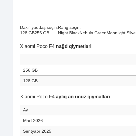
Daxili yaddaş seçin:
Rəng seçin:
128 GB
256 GB
Night Black
Nebula Green
Moonlight Silve
Xiaomi Poco F4
nağd qiymətləri
256 GB
128 GB
Xiaomi Poco F4
aylıq ən ucuz qiymətləri
Ay
Mart 2026
Sentyabr 2025