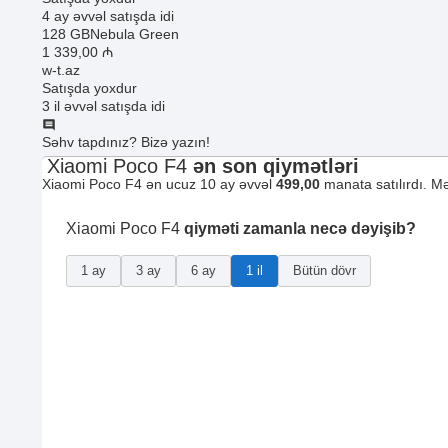
4 ay əvvəl satışda idi
128 GB
Nebula Green
1 339
,00
₼
w-t.az
Satışda yoxdur
3 il əvvəl satışda idi
Səhv tapdınız? Bizə yazın!
Xiaomi Poco F4
ən son qiymətləri
Xiaomi Poco F4 ən ucuz 10 ay əvvəl
499,00
manata satılırdı. M
Xiaomi Poco F4
qiyməti zamanla necə dəyişib?
1 ay
3 ay
6 ay
1 il
Bütün dövr