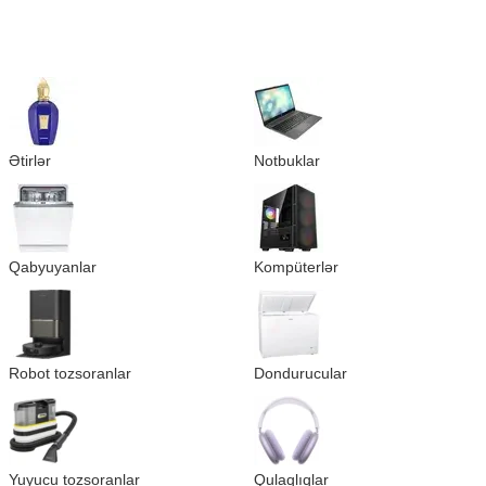
Ətirlər
Notbuklar
Qabyuyanlar
Kompüterlər
Robot tozsoranlar
Dondurucular
Yuyucu tozsoranlar
Qulaqlıqlar