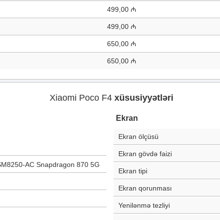
499,00 ₼
499,00 ₼
650,00 ₼
650,00 ₼
Xiaomi Poco F4
xüsusiyyətləri
Ekran
Ekran ölçüsü
Ekran gövdə faizi
M8250-AC Snapdragon 870 5G
Ekran tipi
Ekran qorunması
Yenilənmə tezliyi