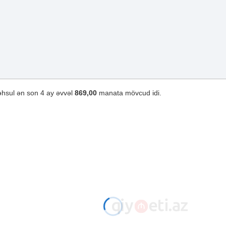
əhsul ən son 4 ay əvvəl
869,00
manata mövcud idi.