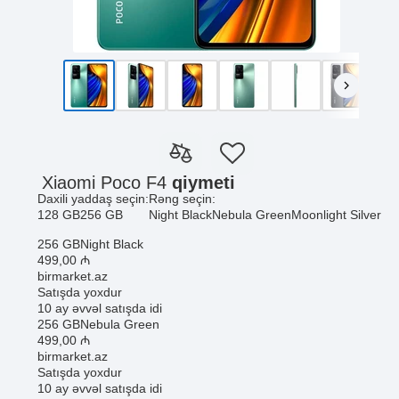
Xiaomi Poco F4
qiymeti
Daxili yaddaş seçin:
Rəng seçin:
128 GB
256 GB
Night Black
Nebula Green
Moonlight Silver
256 GB
Night Black
499
,00
₼
birmarket.az
Satışda yoxdur
10 ay əvvəl satışda idi
256 GB
Nebula Green
499
,00
₼
birmarket.az
Satışda yoxdur
10 ay əvvəl satışda idi