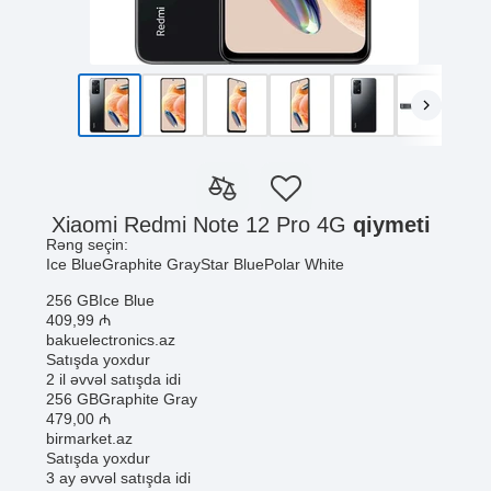
Xiaomi Redmi Note 12 Pro 4G
qiymeti
Rəng seçin:
Ice Blue
Graphite Gray
Star Blue
Polar White
256 GB
Ice Blue
409
,99
₼
bakuelectronics.az
Satışda yoxdur
2 il əvvəl satışda idi
256 GB
Graphite Gray
479
,00
₼
birmarket.az
Satışda yoxdur
3 ay əvvəl satışda idi