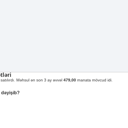
tləri
atılırdı. Məhsul ən son 3 ay əvvəl
479,00
manata mövcud idi.
 dəyişib?