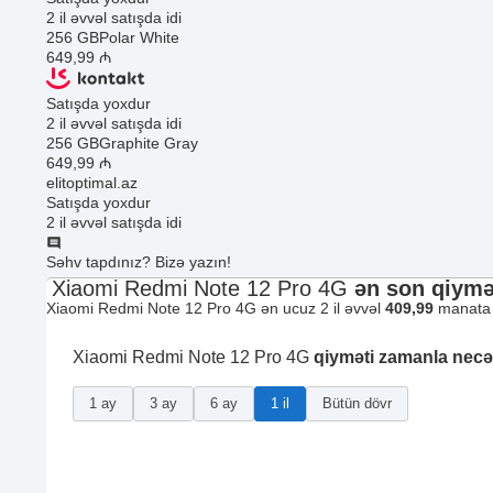
2 il əvvəl satışda idi
256 GB
Polar White
649
,99
₼
Satışda yoxdur
2 il əvvəl satışda idi
256 GB
Graphite Gray
649
,99
₼
elitoptimal.az
Satışda yoxdur
2 il əvvəl satışda idi
Səhv tapdınız? Bizə yazın!
Xiaomi Redmi Note 12 Pro 4G
ən son qiymə
Xiaomi Redmi Note 12 Pro 4G ən ucuz 2 il əvvəl
409,99
manata s
Xiaomi Redmi Note 12 Pro 4G
qiyməti zamanla necə
1 ay
3 ay
6 ay
1 il
Bütün dövr