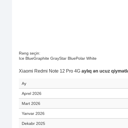
Rəng seçin:
Ice Blue
Graphite Gray
Star Blue
Polar White
Xiaomi Redmi Note 12 Pro 4G
aylıq ən ucuz qiymətl
Ay
Aprel 2026
Mart 2026
Yanvar 2026
Dekabr 2025