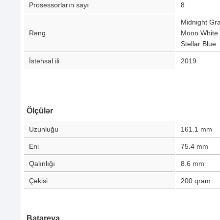
Prosessorların sayı
8
Midnight Gr
Rəng
Moon White
Stellar Blue
İstehsal ili
2019
Ölçülər
Uzunluğu
161.1
mm
Eni
75.4
mm
Qalınlığı
8.6
mm
Çəkisi
200
qram
Batareya