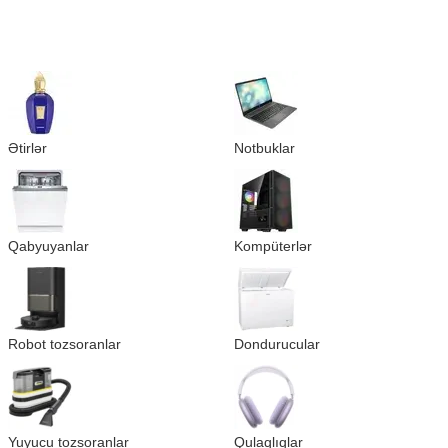
Ətirlər
Notbuklar
Qabyuyanlar
Kompüterlər
Robot tozsoranlar
Dondurucular
Yuyucu tozsoranlar
Qulaqlıqlar