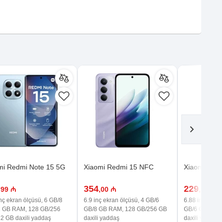
mi Redmi Note 15 5G
Xiaomi Redmi 15 NFC
Xiaomi Red
354
229
,99 ₼
,00 ₼
,99 ₼
nç ekran ölçüsü, 6 GB/8
6.9 inç ekran ölçüsü, 4 GB/6
6.88 inç ekran
 GB RAM, 128 GB/256
GB/8 GB RAM, 128 GB/256 GB
GB/6 GB RAM
2 GB daxili yaddaş
daxili yaddaş
daxili yaddaş