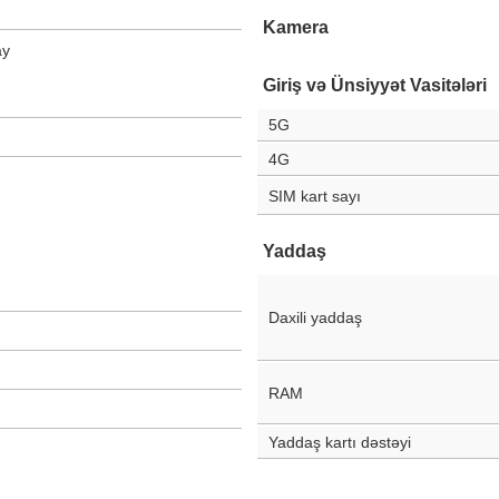
Kamera
ay
Giriş və Ünsiyyət Vasitələri
5G
4G
SIM kart sayı
Yaddaş
Daxili yaddaş
RAM
Yaddaş kartı dəstəyi