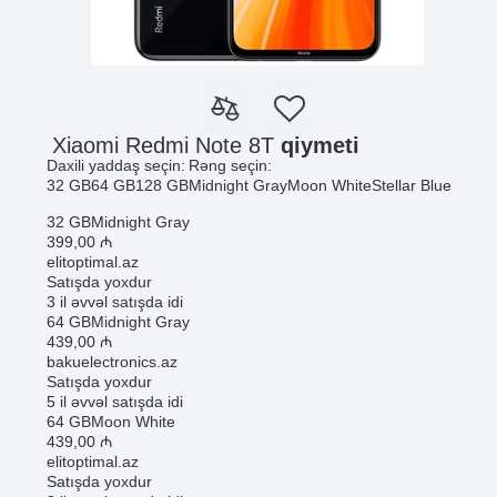
Xiaomi Redmi Note 8T
qiymeti
Daxili yaddaş seçin:
Rəng seçin:
32 GB
64 GB
128 GB
Midnight Gray
Moon White
Stellar Blue
32 GB
Midnight Gray
399
,00
₼
elitoptimal.az
Satışda yoxdur
3 il əvvəl satışda idi
64 GB
Midnight Gray
439
,00
₼
bakuelectronics.az
Satışda yoxdur
5 il əvvəl satışda idi
64 GB
Moon White
439
,00
₼
elitoptimal.az
Satışda yoxdur