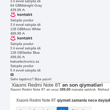
3 il əvvəl satışda idi
64 GB
Midnight Gray
439
,99
₼
Satışda yoxdur
3 il əvvəl satışda idi
128 GB
Moon White
489
,99
₼
Satışda yoxdur
3 il əvvəl satışda idi
128 GB
Stellar Blue
499
,00
₼
bakuelectronics.az
Satışda yoxdur
5 il əvvəl satışda idi
Səhv tapdınız? Bizə yazın!
Xiaomi Redmi Note 8T
ən son qiymətləri
Xiaomi Redmi Note 8T ən ucuz
399,00
manata satılırdı. Məhsul 
Xiaomi Redmi Note 8T
qiyməti zamanla necə dəyişi