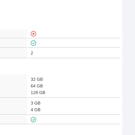
2
32 GB
64 GB
128 GB
3 GB
4 GB