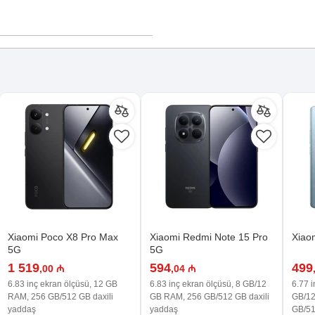
Xiaomi Poco X8 Pro Max
Xiaomi Redmi Note 15 Pro
Xiao
5G
5G
1 519
594
499
,00 ₼
,04 ₼
6.83 inç ekran ölçüsü, 12 GB
6.83 inç ekran ölçüsü, 8 GB/12
6.77 i
RAM, 256 GB/512 GB daxili
GB RAM, 256 GB/512 GB daxili
GB/12
yaddaş
yaddaş
GB/51