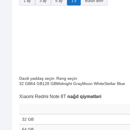
1 ay
3 ay
6 ay
1 il
Bütün dövr
Daxili yaddaş seçin:
Rəng seçin:
32 GB
64 GB
128 GB
Midnight Gray
Moon White
Stellar Blue
Xiaomi Redmi Note 8T
nağd qiymətləri
32 GB
64 GB