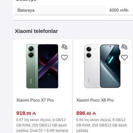
Batareya
4000
mAh
Xiaomi telefonlar
Xiaomi Poco X7 Pro
Xiaomi Poco X8 Pro
918
896
,99 ₼
,40 ₼
6.67 inç ekran ölçüsü, 8 GB/12
6.59 inç ekran ölçüsü, 8 GB/12
GB RAM, 256 GB/512 GB daxili
GB RAM, 256 GB/512 GB daxili
yaddaş, Dual 50 + 8 MP kamera
yaddaş