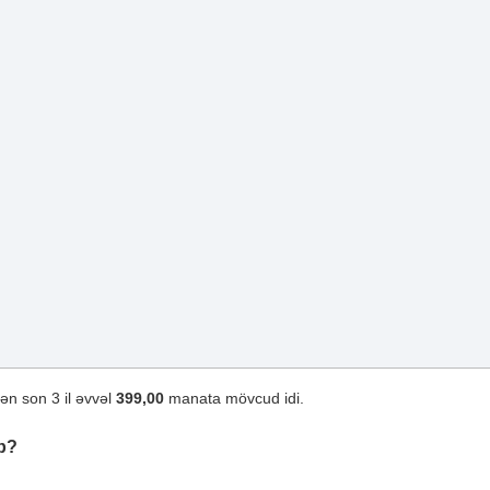
ən son 3 il əvvəl
399,00
manata mövcud idi.
b?