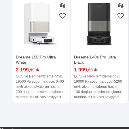
Dreame L50 Pro Ultra
Dreame L40s Pro Ultra
White
Black
2 199
1 999
,99 ₼
,99 ₼
Quru və Nəm təmizləmə növü,
Quru və Nəm təmizləmə növü,
19500 Pa sovurma gücü, 6400
19000 Pa sovurma gücü, 5200
mAh akkumulyatorun həcmi,
mAh akkumulyatorun həcmi,
200 dəqiqə maksimum işləmə
130 dəqiqə maksimum işləmə
müddəti, 63 dB səs səviyyəsi
müddəti, 61 dB səs səviyyəsi