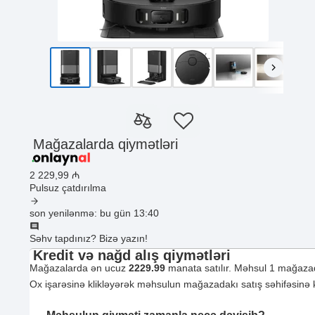
Mağazalarda qiymətləri
2 229
,99
₼
Pulsuz çatdırılma
son yenilənmə: bu gün 13:40
Səhv tapdınız? Bizə yazın!
Kredit və nağd alış qiymətləri
Mağazalarda ən ucuz
2229.99
manata satılır. Məhsul 1 mağazad
Ox işarəsinə klikləyərək məhsulun mağazadakı satış səhifəsinə ke