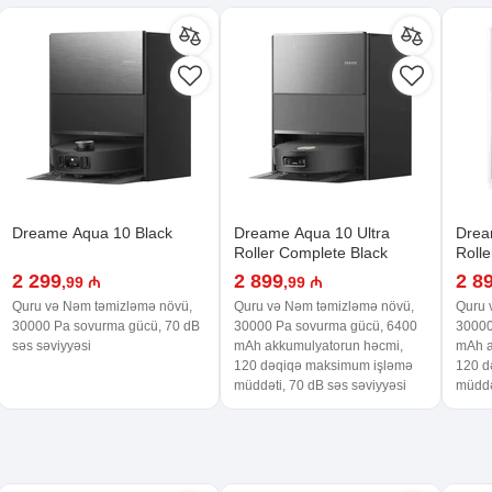
Dreame Aqua 10 Black
Dreame Aqua 10 Ultra
Drea
Roller Complete Black
Roll
2 299
2 899
2 8
,99 ₼
,99 ₼
Quru və Nəm təmizləmə növü,
Quru və Nəm təmizləmə növü,
Quru 
30000 Pa sovurma gücü, 70 dB
30000 Pa sovurma gücü, 6400
30000
səs səviyyəsi
mAh akkumulyatorun həcmi,
mAh a
120 dəqiqə maksimum işləmə
120 d
müddəti, 70 dB səs səviyyəsi
müddə