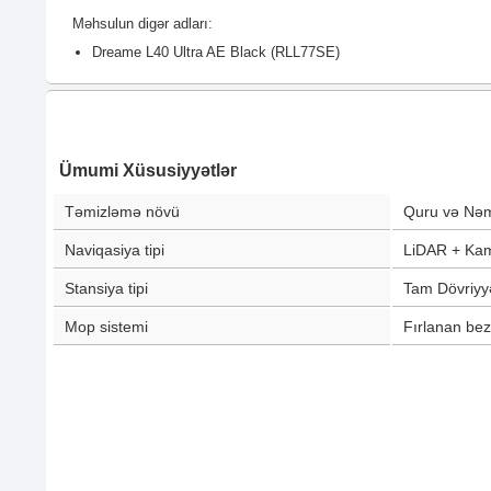
Məhsulun digər adları:
Dreame L40 Ultra AE Black (RLL77SE)
Ümumi Xüsusiyyətlər
Təmizləmə növü
Quru və Nə
Naviqasiya tipi
LiDAR + Ka
Stansiya tipi
Tam Dövriyyə
Mop sistemi
Fırlanan bez