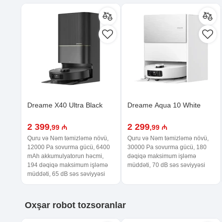
Dreame X40 Ultra Black
Dreame Aqua 10 White
2 399
2 299
,99 ₼
,99 ₼
Quru və Nəm təmizləmə növü,
Quru və Nəm təmizləmə növü,
12000 Pa sovurma gücü, 6400
30000 Pa sovurma gücü, 180
mAh akkumulyatorun həcmi,
dəqiqə maksimum işləmə
194 dəqiqə maksimum işləmə
müddəti, 70 dB səs səviyyəsi
müddəti, 65 dB səs səviyyəsi
Oxşar
robot tozsoranlar