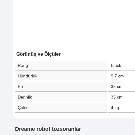
Görünüş və Ölçülər
Rəng
Black
Hündürlük
9.7
cm
En
35
cm
Dərinlik
35
cm
Çəkisi
4
kq
Dreame robot tozsoranlar