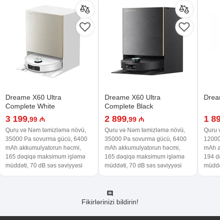
Dreame X60 Ultra
Dreame X60 Ultra
Drea
Complete White
Complete Black
3 199
2 899
1 8
,99 ₼
,99 ₼
Quru və Nəm təmizləmə növü,
Quru və Nəm təmizləmə növü,
Quru 
35000 Pa sovurma gücü, 6400
35000 Pa sovurma gücü, 6400
12000
mAh akkumulyatorun həcmi,
mAh akkumulyatorun həcmi,
mAh a
165 dəqiqə maksimum işləmə
165 dəqiqə maksimum işləmə
194 d
müddəti, 70 dB səs səviyyəsi
müddəti, 70 dB səs səviyyəsi
müddə
Fikirlərinizi bildirin!