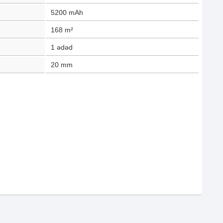
5200
mAh
168
m²
1
ədəd
20
mm