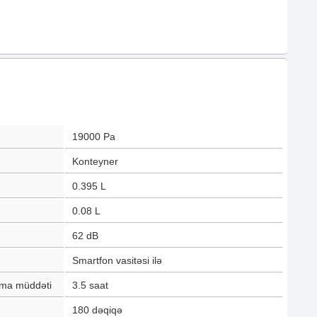
19000
Pa
Konteyner
0.395
L
0.08
L
62
dB
Smartfon vasitəsi ilə
lma müddəti
3.5
saat
180
dəqiqə