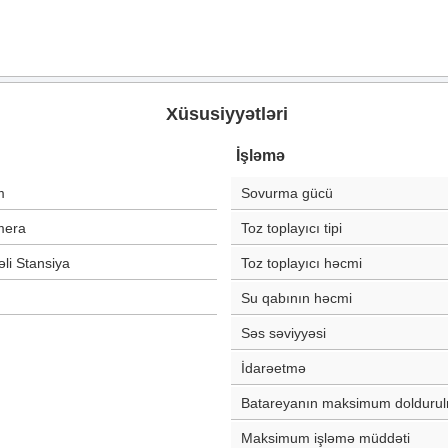
Xüsusiyyətləri
İşləmə
m
Sovurma gücü
mera
Toz toplayıcı tipi
li Stansiya
Toz toplayıcı həcmi
Su qabının həcmi
Səs səviyyəsi
İdarəetmə
Batareyanın maksimum dolduru
Maksimum işləmə müddəti