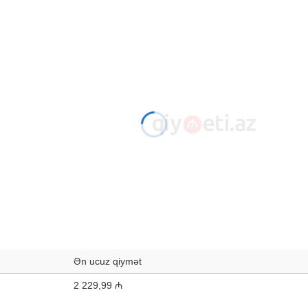
Ən ucuz qiymət
2 229,99 ₼