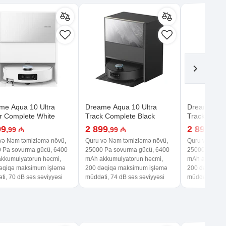
me Aqua 10 Ultra
Dreame Aqua 10 Ultra
Dreame Aqu
er Complete White
Track Complete Black
Track Compl
99
2 899
2 899
,99 ₼
,99 ₼
,99 
və Nəm təmizləmə növü,
Quru və Nəm təmizləmə növü,
Quru və Nəm 
 Pa sovurma gücü, 6400
25000 Pa sovurma gücü, 6400
25000 Pa sov
kkumulyatorun həcmi,
mAh akkumulyatorun həcmi,
mAh akkumuly
əqiqə maksimum işləmə
200 dəqiqə maksimum işləmə
200 dəqiqə m
ti, 70 dB səs səviyyəsi
müddəti, 74 dB səs səviyyəsi
müddəti, 74 d