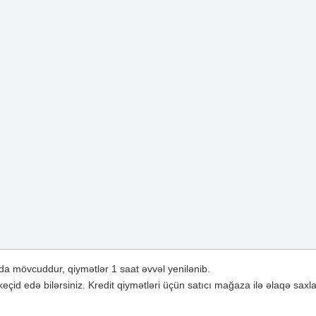
a mövcuddur, qiymətlər 1 saat əvvəl yenilənib.
çid edə bilərsiniz. Kredit qiymətləri üçün satıcı mağaza ilə əlaqə saxla