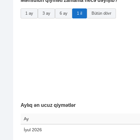
Məhsulun qiyməti zamanla necə dəyişib?
1 ay
3 ay
6 ay
1 il
Bütün dövr
Aylıq ən ucuz qiymətlər
Ay
İyul 2026