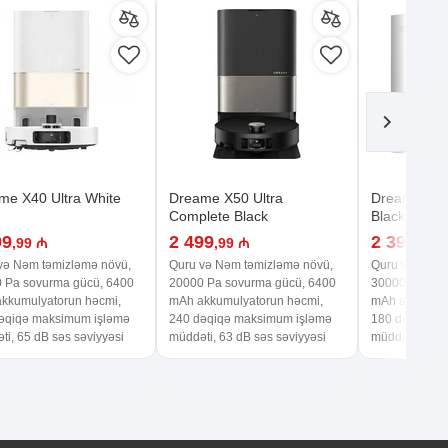
me X40 Ultra White
Dreame X50 Ultra
Dreame Matr
Complete Black
Black
99
2 499
2 399
,99 ₼
,99 ₼
,99 
və Nəm təmizləmə növü,
Quru və Nəm təmizləmə növü,
Quru və Nəm 
 Pa sovurma gücü, 6400
20000 Pa sovurma gücü, 6400
30000 Pa sov
kkumulyatorun həcmi,
mAh akkumulyatorun həcmi,
mAh akkumuly
əqiqə maksimum işləmə
240 dəqiqə maksimum işləmə
180 dəqiqə m
ti, 65 dB səs səviyyəsi
müddəti, 63 dB səs səviyyəsi
müddəti, 75 d