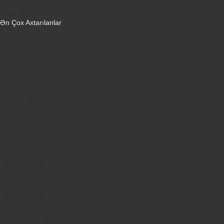
Yuyucu tozsoranlar
Qulaqlıqlar
Ən Çox Axtarılanlar
iPhone 16 Pro
iPhone 17 Pro Max
Honor X9d
Samsung Galaxy S26 Ultra
iPhone 13
Xiaomi Poco X7 Pro
iPhone 17 Pro
iPhone 16 Pro Max
Samsung Galaxy A56
iPhone 17
iPhone 14
Xiaomi Poco X8 Pro
Samsung Galaxy S25
Samsung Galaxy A55
Samsung Galaxy S24 Ultra
iPhone 15
Samsung Galaxy S25 Ultra
Samsung Galaxy S24
iPhone 15 Pro
Honor 600
Xiaomi Poco X8 Pro Max 5G