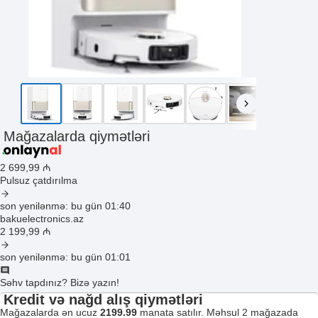
Mağazalarda qiymətləri
2 699
,99
₼
Pulsuz çatdırılma
son yenilənmə: bu gün 01:40
bakuelectronics.az
2 199
,99
₼
son yenilənmə: bu gün 01:01
Səhv tapdınız? Bizə yazın!
Kredit və nağd alış qiymətləri
Mağazalarda ən ucuz
2199.99
manata satılır. Məhsul 2 mağazada