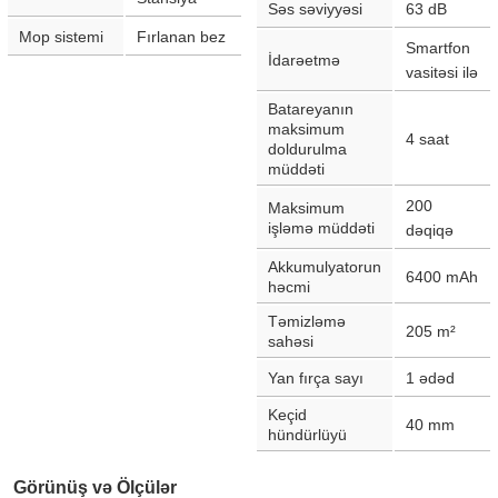
Səs səviyyəsi
63
dB
Mop sistemi
Fırlanan bez
Smartfon
İdarəetmə
vasitəsi ilə
Batareyanın
maksimum
4
saat
doldurulma
müddəti
200
Maksimum
işləmə müddəti
dəqiqə
Akkumulyatorun
6400
mAh
həcmi
Təmizləmə
205
m²
sahəsi
Yan fırça sayı
1
ədəd
Keçid
40
mm
hündürlüyü
Görünüş və Ölçülər