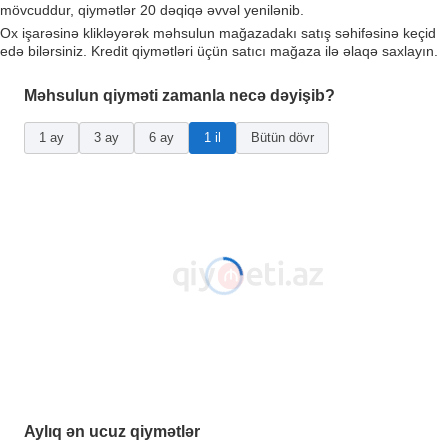
mövcuddur, qiymətlər 20 dəqiqə əvvəl yenilənib.
Ox işarəsinə klikləyərək məhsulun mağazadakı satış səhifəsinə keçid
edə bilərsiniz. Kredit qiymətləri üçün satıcı mağaza ilə əlaqə saxlayın.
Məhsulun qiyməti zamanla necə dəyişib?
1 ay
3 ay
6 ay
1 il
Bütün dövr
Aylıq ən ucuz qiymətlər