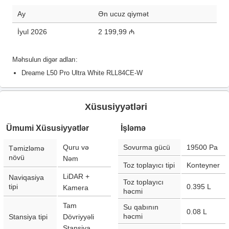
Ay
Ən ucuz qiymət
İyul 2026
2 199,99 ₼
Məhsulun digər adları:
Dreame L50 Pro Ultra White RLL84CE-W
Xüsusiyyətləri
Ümumi Xüsusiyyətlər
İşləmə
Quru və
Sovurma gücü
19500
Pa
Təmizləmə
növü
Nəm
Toz toplayıcı tipi
Konteyner
LiDAR +
Naviqasiya
Toz toplayıcı
tipi
0.395
L
Kamera
həcmi
Tam
Su qabının
0.08
L
həcmi
Stansiya tipi
Dövriyyəli
Stansiya