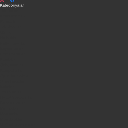
Kateqoriyalar
Telefonlar
Kondisionerler
Plansetler
Televizorlar
Ətirlər
Notbuklar
Paltaryuyanlar
Soyuducular
Fotoaparatlar
Kombilər
Qabyuyanlar
Kompüterlər
Oyun konsolları
Smart saatlar
Sobalar
Tozsoranlar
Robot tozsoranlar
Dondurucular
Mini Sobalar
Monitorlar
Monobloklar
Vertikal tozsoranlar