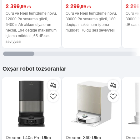
2 399
2 299
2 299
,99 ₼
,99 ₼
Quru və Nəm təmizləmə növü,
Quru və Nəm təmizləmə növü,
Quru və
12000 Pa sovurma gücü,
30000 Pa sovurma gücü, 180
30000 P
6400 mAh akkumulyatorun
dəqiqə maksimum işləmə
dB səs s
həcmi, 194 dəqiqə maksimum
müddəti, 70 dB səs səviyyəsi
işləmə müddəti, 65 dB səs
səviyyəsi
Oxşar
robot tozsoranlar
Dreame L40s Pro Ultra
Dreame X60 Ultra
Dreame