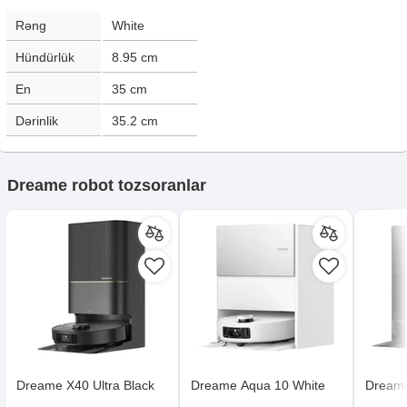
Rəng
White
Hündürlük
8.95
cm
En
35
cm
Dərinlik
35.2
cm
Dreame robot tozsoranlar
Dreame X40 Ultra Black
Dreame Aqua 10 White
Dreame