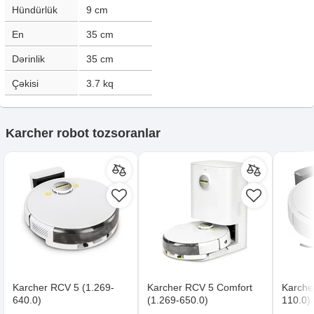
Hündürlük
9
cm
En
35
cm
Dərinlik
35
cm
Çəkisi
3.7
kq
Karcher robot tozsoranlar
Karcher RCV 5 (1.269-
Karcher RCV 5 Comfort
Karche
640.0)
(1.269-650.0)
110.0)