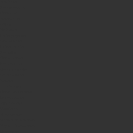
Telefonlar
Kondisionerler
Plansetler
Televizorlar
Ətirlər
Notbuklar
Paltaryuyanlar
Soyuducular
Fotoaparatlar
Kombilər
Qabyuyanlar
Kompüterlər
Oyun konsolları
Smart saatlar
Sobalar
Tozsoranlar
Robot tozsoranlar
Dondurucular
Mini Sobalar
Monitorlar
Monobloklar
Vertikal tozsoranlar
Yuyucu tozsoranlar
Qulaqlıqlar