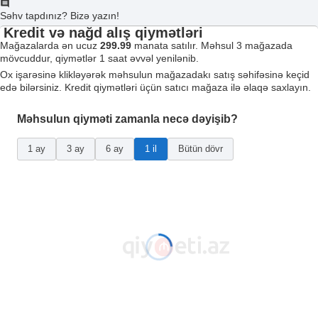
Səhv tapdınız? Bizə yazın!
Kredit və nağd alış qiymətləri
Mağazalarda ən ucuz
299.99
manata satılır. Məhsul 3 mağazada
mövcuddur, qiymətlər 1 saat əvvəl yenilənib.
Ox işarəsinə klikləyərək məhsulun mağazadakı satış səhifəsinə keçid
edə bilərsiniz. Kredit qiymətləri üçün satıcı mağaza ilə əlaqə saxlayın.
Məhsulun qiyməti zamanla necə dəyişib?
1 ay
3 ay
6 ay
1 il
Bütün dövr