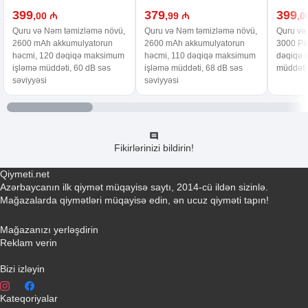
399
379
399
,00 ₼
,99 ₼
,0
Quru və Nəm təmizləmə növü,
Quru və Nəm təmizləmə növü,
Quru və
2600 mAh akkumulyatorun
2600 mAh akkumulyatorun
3000 Pa
həcmi, 120 dəqiqə maksimum
həcmi, 110 dəqiqə maksimum
dəqiqə 
işləmə müddəti, 60 dB səs
işləmə müddəti, 68 dB səs
müddəti,
səviyyəsi
səviyyəsi
Fikirlərinizi bildirin!
Qiymeti.net
Azərbaycanın ilk qiymət müqayisə saytı, 2014-cü ildən sizinlə.
Mağazalarda qiymətləri müqayisə edin, ən ucuz qiyməti tapın!
Əlaqə yaradın
Mağazanızı yerləşdirin
Reklam verin
info@qiymeti.net
Bizi izləyin
Kateqoriyalar