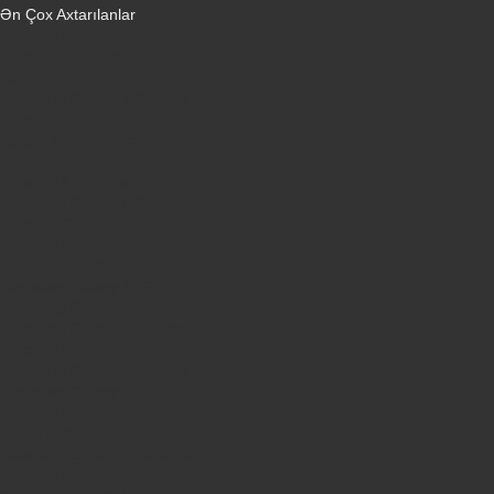
Ən Çox Axtarılanlar
iPhone 16 Pro
iPhone 17 Pro Max
Honor X9d
Samsung Galaxy S26 Ultra
iPhone 13
Xiaomi Poco X7 Pro
iPhone 17 Pro
iPhone 16 Pro Max
Samsung Galaxy A56
iPhone 17
iPhone 14
Xiaomi Poco X8 Pro
Samsung Galaxy S25
Samsung Galaxy A55
Samsung Galaxy S24 Ultra
iPhone 15
Samsung Galaxy S25 Ultra
Samsung Galaxy S24
iPhone 15 Pro
Honor 600
Xiaomi Poco X8 Pro Max 5G
iPhone 16