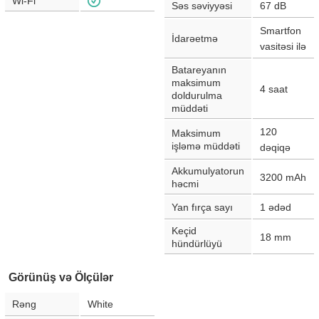
Wi-Fi
Səs səviyyəsi
67
dB
Smartfon
İdarəetmə
vasitəsi ilə
Batareyanın
maksimum
4
saat
doldurulma
müddəti
120
Maksimum
işləmə müddəti
dəqiqə
Akkumulyatorun
3200
mAh
həcmi
Yan fırça sayı
1
ədəd
Keçid
18
mm
hündürlüyü
Görünüş və Ölçülər
Rəng
White