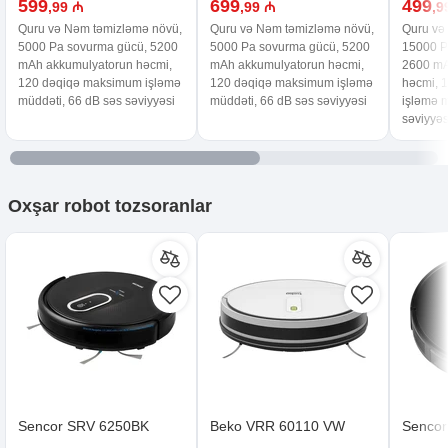
599
699
499
,99 ₼
,99 ₼
,9
Quru və Nəm təmizləmə növü,
Quru və Nəm təmizləmə növü,
Quru və
5000 Pa sovurma gücü, 5200
5000 Pa sovurma gücü, 5200
15000 P
mAh akkumulyatorun həcmi,
mAh akkumulyatorun həcmi,
2600 mA
120 dəqiqə maksimum işləmə
120 dəqiqə maksimum işləmə
həcmi, 
müddəti, 66 dB səs səviyyəsi
müddəti, 66 dB səs səviyyəsi
işləmə m
səviyyəs
Oxşar
robot tozsoranlar
Sencor SRV 6250BK
Beko VRR 60110 VW
Senco