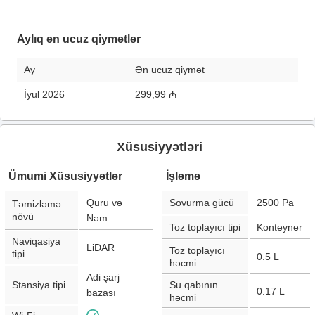
Aylıq ən ucuz qiymətlər
Ay
Ən ucuz qiymət
İyul 2026
299,99 ₼
Xüsusiyyətləri
Ümumi Xüsusiyyətlər
İşləmə
Quru və
Sovurma gücü
2500
Pa
Təmizləmə
növü
Nəm
Toz toplayıcı tipi
Konteyner
Naviqasiya
LiDAR
Toz toplayıcı
tipi
0.5
L
həcmi
Adi şarj
Stansiya tipi
Su qabının
0.17
L
bazası
həcmi