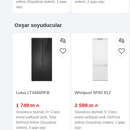
əritmə (Soyutma) sistemi, 2 qapı
sistemi, 2 qapı sayı
sayı
Oxşar
soyuducular
Lotus LT4466RFB
Whirlpool SP40 812
1 749
2 599
,99 ₼
,00 ₼
Soyuducu təyinatı, A+ Class
Soyuducu təyinatı, E Class
enerji sərfiyyat sinifi, Total
enerji sərfiyyat sinifi, DeFrost
NoFrost əritmə (Soyutma)
əritmə (Soyutma) sistemi, 2 qapı
sistemi, 4 qapı sayı
sayı