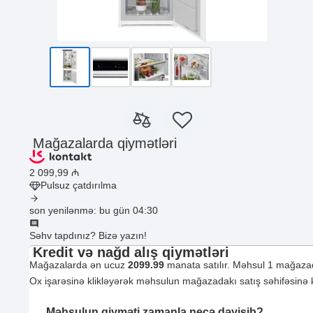
Mağazalarda qiymətləri
2 099
,99
₼
Pulsuz çatdırılma
son yenilənmə: bu gün 04:30
Səhv tapdınız? Bizə yazın!
Kredit və nağd alış qiymətləri
Mağazalarda ən ucuz
2099.99
manata satılır. Məhsul 1 mağazad
Ox işarəsinə klikləyərək məhsulun mağazadakı satış səhifəsinə ke
Məhsulun qiyməti zamanla necə dəyişib?