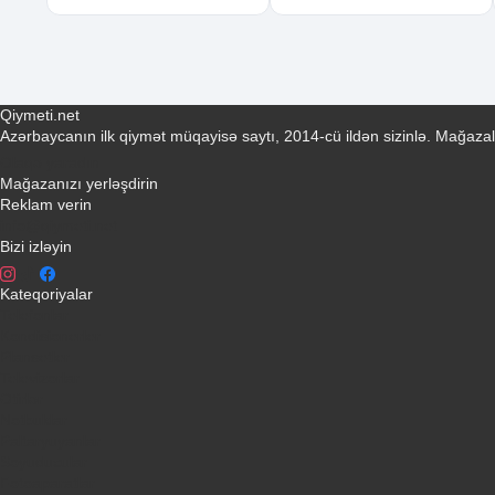
Qiymeti.net
Azərbaycanın ilk qiymət müqayisə saytı, 2014-cü ildən sizinlə. Mağazal
Əlaqə yaradın
Mağazanızı yerləşdirin
Reklam verin
info@qiymeti.net
Bizi izləyin
Kateqoriyalar
Telefonlar
Kondisionerler
Plansetler
Televizorlar
Ətirlər
Notbuklar
Paltaryuyanlar
Soyuducular
Fotoaparatlar