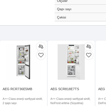
Ölçülər
Qapı sayı
Çəkisi
AEG RCR736E5MB
AEG SCR818E7TS
AEG
A++ Class enerji sərfiyyat sinifi,
A++ Class enerji sərfiyyat sinifi,
A++ Cl
2 qapı sayı
NoFrost əritmə (Soyutma)
DeFro