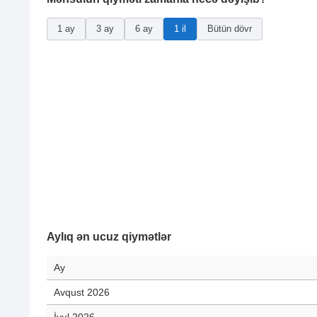
1 ay
3 ay
6 ay
1 il
Bütün dövr
Aylıq ən ucuz qiymətlər
Ay
Avqust 2026