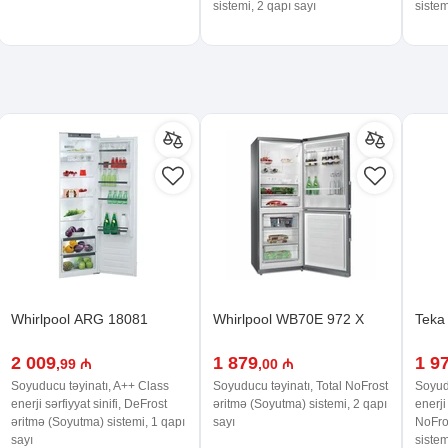
sistemi, 2 qapı sayı
sistem
Whirlpool ARG 18081
Whirlpool WB70E 972 X
Teka
2 009
1 879
1 9
,99 ₼
,00 ₼
Soyuducu təyinatı, A++ Class
Soyuducu təyinatı, Total NoFrost
Soyudu
enerji sərfiyyat sinifi, DeFrost
əritmə (Soyutma) sistemi, 2 qapı
enerji 
əritmə (Soyutma) sistemi, 1 qapı
sayı
NoFro
sayı
sistem