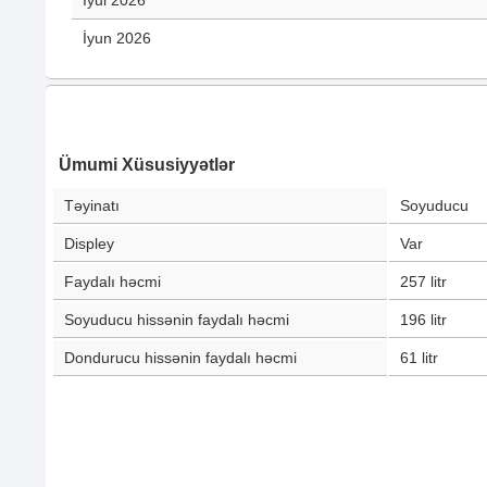
İyul 2026
İyun 2026
Ümumi Xüsusiyyətlər
Təyinatı
Soyuducu
Displey
Var
Faydalı həcmi
257
litr
Soyuducu hissənin faydalı həcmi
196
litr
Dondurucu hissənin faydalı həcmi
61
litr