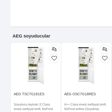
AEG soyuducular
AEG TSC7G181ES
AEG OSC7G18RES
Soyuducu təyinatı, E Class
A++ Class enerji sərfiyyat sinifi,
enerji sərfiyyat sinifi, NoFrost
NoFrost əritmə (Soyutma)