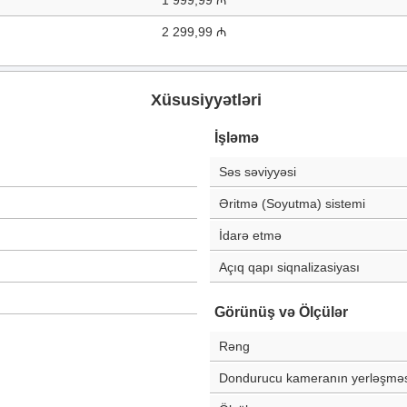
1 999,99 ₼
2 299,99 ₼
Xüsusiyyətləri
İşləmə
Səs səviyyəsi
Əritmə (Soyutma) sistemi
İdarə etmə
Açıq qapı siqnalizasiyası
Görünüş və Ölçülər
Rəng
Dondurucu kameranın yerləşməs