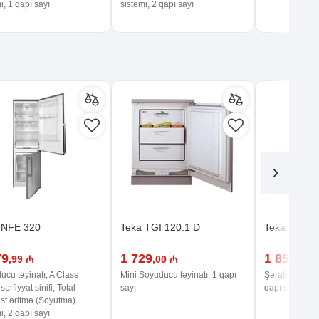
i, 1 qapı sayı
sistemi, 2 qapı sayı
 NFE 320
Teka TGI 120.1 D
Teka RVF 
79
1 729
1 859
,99 ₼
,00 ₼
,99 
cu təyinatı, A Class
Mini Soyuducu təyinatı, 1 qapı
Şərab soyuduc
sərfiyyat sinifi, Total
sayı
qapı sayı
st əritmə (Soyutma)
i, 2 qapı sayı