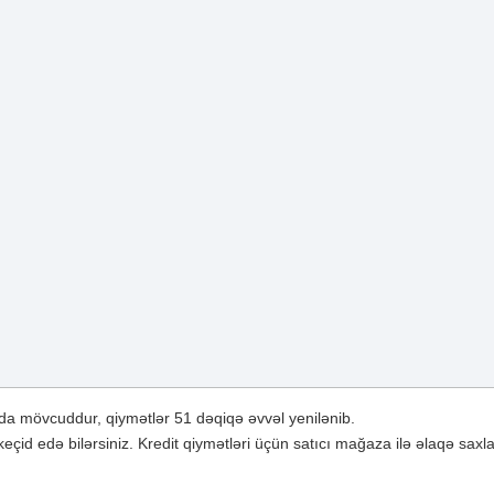
a mövcuddur, qiymətlər 51 dəqiqə əvvəl yenilənib.
çid edə bilərsiniz. Kredit qiymətləri üçün satıcı mağaza ilə əlaqə saxla