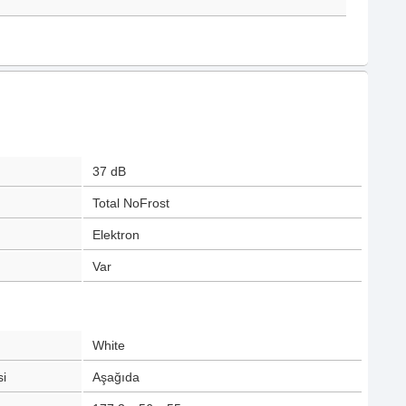
37
dB
Total NoFrost
Elektron
Var
White
i
Aşağıda