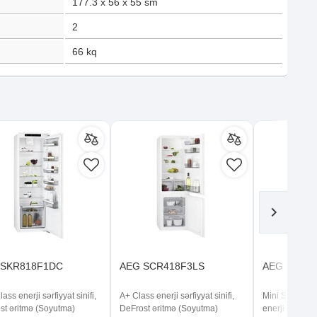
177.3 x 56 x 55
sm
2
66
kq
 SKR818F1DC
AEG SCR418F3LS
AEG SWB6
ass enerji sərfiyyat sinifi,
A+ Class enerji sərfiyyat sinifi,
Mini Soyuducu 
st əritmə (Soyutma)
DeFrost əritmə (Soyutma)
enerji sərfiyyat