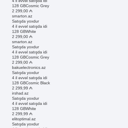
4 il əvvəl satışda idi
128 GB
Cosmic Grey
2 299
,00
₼
smarton.az
Satışda yoxdur
4 il əvvəl satışda idi
128 GB
White
2 299
,00
₼
smarton.az
Satışda yoxdur
4 il əvvəl satışda idi
128 GB
Cosmic Grey
2 299
,00
₼
bakuelectronics.az
Satışda yoxdur
4 il əvvəl satışda idi
128 GB
Cosmic Black
2 299
,99
₼
irshad.az
Satışda yoxdur
4 il əvvəl satışda idi
128 GB
White
2 299
,99
₼
elitoptimal.az
Satışda yoxdur