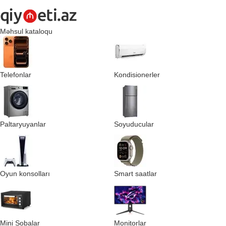
Məhsul kataloqu
Telefonlar
Kondisionerler
Paltaryuyanlar
Soyuducular
Oyun konsolları
Smart saatlar
Mini Sobalar
Monitorlar