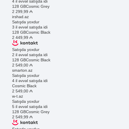
4 il əvvəl satışda idi
128 GB
Cosmic Grey
2 299
,99
₼
irshad.az
Satışda yoxdur
3 il əvvəl satışda idi
128 GB
Cosmic Black
2 449
,99
₼
Satışda yoxdur
2 il əvvəl satışda idi
128 GB
Cosmic Black
2 549
,00
₼
smarton.az
Satışda yoxdur
4 il əvvəl satışda idi
Cosmic Black
2 549
,00
₼
w-t.az
Satışda yoxdur
5 il əvvəl satışda idi
128 GB
Cosmic Grey
2 549
,99
₼