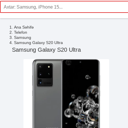
Ana Səhifə
Telefon
Samsung
Samsung Galaxy S20 Ultra
Samsung Galaxy S20 Ultra