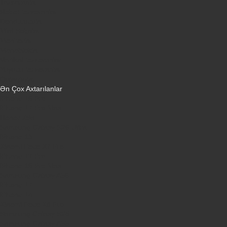
Tozsoranlar
Robot tozsoranlar
Dondurucular
Mini Sobalar
Monitorlar
Monobloklar
Vertikal tozsoranlar
Yuyucu tozsoranlar
Qulaqlıqlar
Ən Çox Axtarılanlar
iPhone 16 Pro
iPhone 17 Pro Max
Honor X9d
Samsung Galaxy S26 Ultra
iPhone 13
Xiaomi Poco X7 Pro
iPhone 17 Pro
iPhone 16 Pro Max
Samsung Galaxy A56
iPhone 17
iPhone 14
Xiaomi Poco X8 Pro
Samsung Galaxy S25
Samsung Galaxy A55