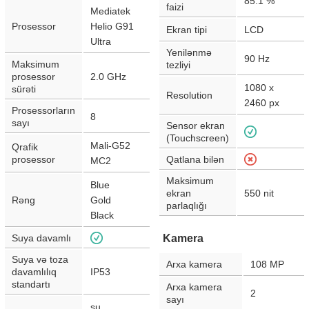
85.1
%
faizi
Mediatek
Prosessor
Helio G91
Ekran tipi
LCD
Ultra
Yenilənmə
90
Hz
Maksimum
tezliyi
prosessor
2.0 GHz
1080 x
sürəti
Resolution
2460
px
Prosessorların
8
sayı
Sensor ekran
(Touchscreen)
Mali-G52
Qrafik
prosessor
Qatlana bilən
MC2
Maksimum
Blue
ekran
550
nit
Rəng
Gold
parlaqlığı
Black
Suya davamlı
Kamera
Suya və toza
Arxa kamera
108
MP
davamlılıq
IP53
standartı
Arxa kamera
2
sayı
su