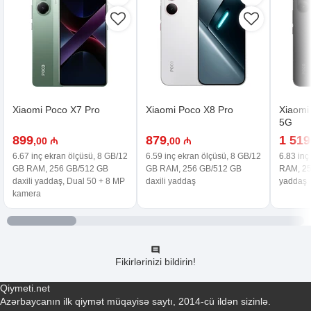
Xiaomi Poco X7 Pro
Xiaomi Poco X8 Pro
Xiaomi
5G
899
879
1 519
,00 ₼
,00 ₼
6.67 inç ekran ölçüsü, 8 GB/12
6.59 inç ekran ölçüsü, 8 GB/12
6.83 inç
GB RAM, 256 GB/512 GB
GB RAM, 256 GB/512 GB
RAM, 25
daxili yaddaş, Dual 50 + 8 MP
daxili yaddaş
yaddaş
kamera
Fikirlərinizi bildirin!
Qiymeti.net
Azərbaycanın ilk qiymət müqayisə saytı, 2014-cü ildən sizinlə.