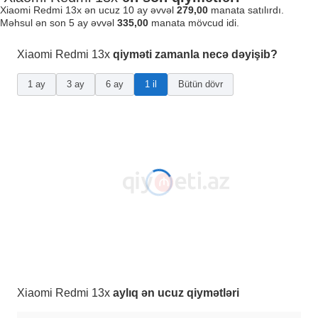
Xiaomi Redmi 13x ən ucuz 10 ay əvvəl
279,00
manata satılırdı.
Məhsul ən son 5 ay əvvəl
335,00
manata mövcud idi.
Xiaomi Redmi 13x
qiyməti zamanla necə dəyişib?
1 ay
3 ay
6 ay
1 il
Bütün dövr
Xiaomi Redmi 13x
aylıq ən ucuz qiymətləri