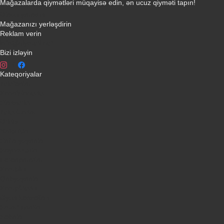
Mağazalarda qiymətləri müqayisə edin, ən ucuz qiyməti tapın!
Əlaqə yaradın
Mağazanızı yerləşdirin
Reklam verin
info@qiymeti.net
Bizi izləyin
Kateqoriyalar
Telefonlar
Kondisionerler
Plansetler
Televizorlar
Ətirlər
Notbuklar
Paltaryuyanlar
Soyuducular
Fotoaparatlar
Kombilər
Qabyuyanlar
Kompüterlər
Oyun konsolları
Smart saatlar
Sobalar