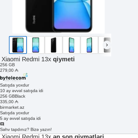
Xiaomi Redmi 13x
qiymeti
256 GB
279
,00
₼
Satışda yoxdur
10 ay əvvəl satışda idi
256 GB
Black
335
,00
₼
birmarket.az
Satışda yoxdur
5 ay əvvəl satışda idi
Səhv tapdınız? Bizə yazın!
Xiaomi Redmi 13x
ən son qiymətləri