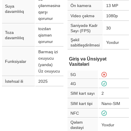
çilənməsinə
Ön kamera
13
MP
Suya
davamlılıq
qarşı
Video çəkmə
1080p
qorunur
Saniyədə Kadr
30
tozdan
Sayı (FPS)
Toza
qismən
davamlılıq
Şəkil
qorunur
Yoxdur
sabitləşdirilməsi
Barmaq izi
oxuyucu
Giriş və Ünsiyyət
Funksiyalar
Vasitələri
(yanda)
Üz oxuyucu
5G
İstehsal ili
2025
4G
SIM kart sayı
2
SIM kart tipi
Nano-SIM
NFC
Qələm
Yoxdur
dəstəyi