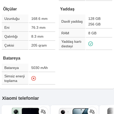
Ölçülər
Yaddaş
Uzunluğu
168.6
mm
128 GB
Daxili yaddaş
256 GB
Eni
76.3
mm
RAM
8 GB
Qalınlığı
8.3
mm
Yaddaş kartı
Çəkisi
205
qram
dəstəyi
Batareya
Batareya
5030
mAh
Simsiz enerji
toplama
Xiaomi telefonlar