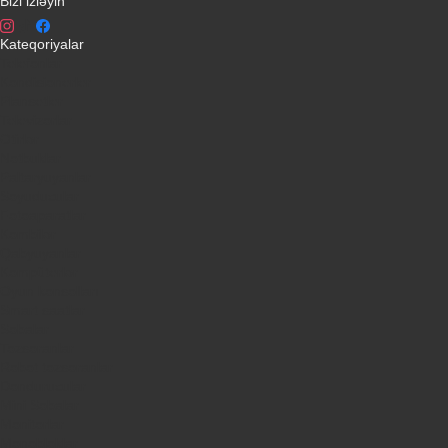
Bizi izləyin
Kateqoriyalar
Telefonlar
Kondisionerler
Plansetler
Televizorlar
Ətirlər
Notbuklar
Paltaryuyanlar
Soyuducular
Fotoaparatlar
Kombilər
Qabyuyanlar
Kompüterlər
Oyun konsolları
Smart saatlar
Sobalar
Tozsoranlar
Robot tozsoranlar
Dondurucular
Mini Sobalar
Monitorlar
Monobloklar