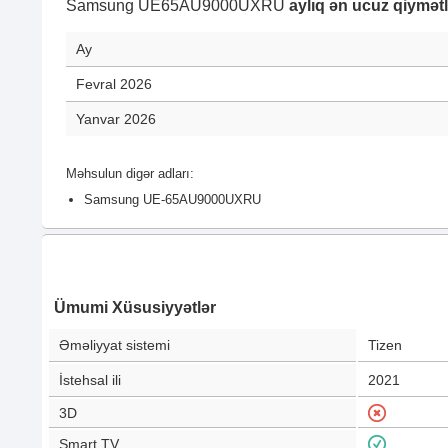
Samsung UE65AU9000UXRU
aylıq ən ucuz qiymətl
Ay
Fevral 2026
Yanvar 2026
Məhsulun digər adları:
Samsung UE-65AU9000UXRU
Ümumi Xüsusiyyətlər
Əməliyyat sistemi
Tizen
İstehsal ili
2021
3D
Smart TV