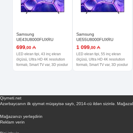
Samsung
Samsung
UE43U8000FUXRU
UE55U8000FUXRU
699
1 099
,00 ₼
,00 ₼
LED ekran tipi, 43 inç ekran
LED ekran tipi, 55 inç ekran
ölçüsü, Ultra HD 4K resolution
ölçüsü, Ultra HD 4K resolution
formatı, Smart TV var, 3D yoxdur
formatı, Smart TV var, 3D yoxdur
Qiymeti.net
Azərbaycanın ilk qiymət müqayisə saytı, 2014-cü ildən sizinlə. Mağazal
Əlaqə yaradın
Mağazanızı yerləşdirin
Reklam verin
info@qiymeti.net