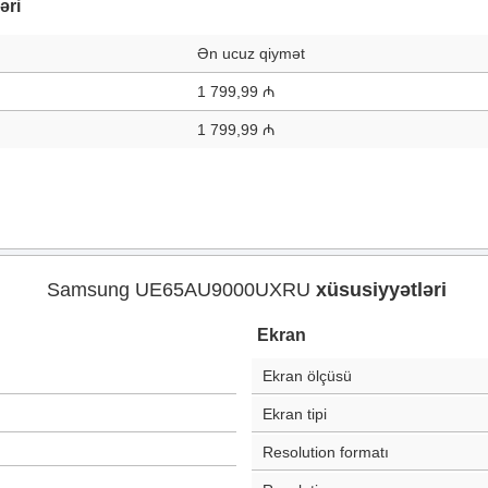
əri
Ən ucuz qiymət
1 799,99 ₼
1 799,99 ₼
Samsung UE65AU9000UXRU
xüsusiyyətləri
Ekran
Ekran ölçüsü
Ekran tipi
Resolution formatı