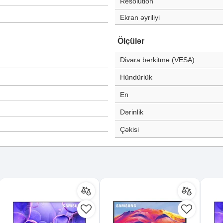
Resolution
Ekran əyriliyi
Ölçülər
Divara bərkitmə (VESA)
Hündürlük
En
Dərinlik
Çəkisi