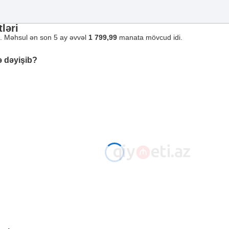
ləri
ı. Məhsul ən son 5 ay əvvəl
1 799,99
manata mövcud idi.
ə dəyişib?