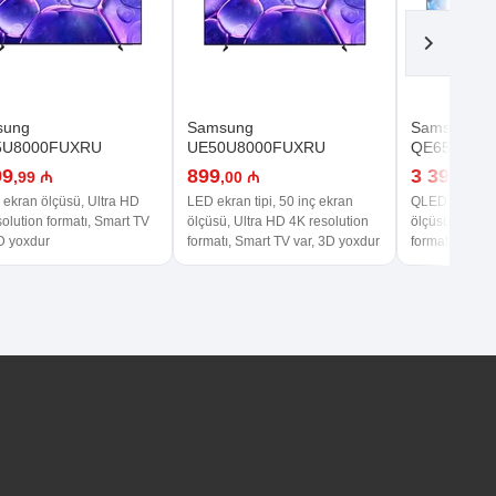
sung
Samsung
Samsung
5U8000FUXRU
UE50U8000FUXRU
QE65Q70D
99
899
3 399
,99 ₼
,00 ₼
,99 
 ekran ölçüsü, Ultra HD
LED ekran tipi, 50 inç ekran
QLED ekran tip
olution formatı, Smart TV
ölçüsü, Ultra HD 4K resolution
ölçüsü, Ultra 
3D yoxdur
formatı, Smart TV var, 3D yoxdur
formatı, Smart