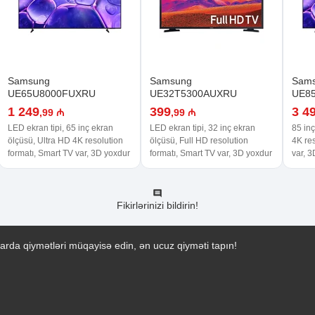
Samsung
Samsung
Sam
UE65U8000FUXRU
UE32T5300AUXRU
UE8
1 249
399
3 4
,99 ₼
,99 ₼
LED ekran tipi, 65 inç ekran
LED ekran tipi, 32 inç ekran
85 inç
ölçüsü, Ultra HD 4K resolution
ölçüsü, Full HD resolution
4K res
formatı, Smart TV var, 3D yoxdur
formatı, Smart TV var, 3D yoxdur
var, 
Fikirlərinizi bildirin!
arda qiymətləri müqayisə edin, ən ucuz qiyməti tapın!