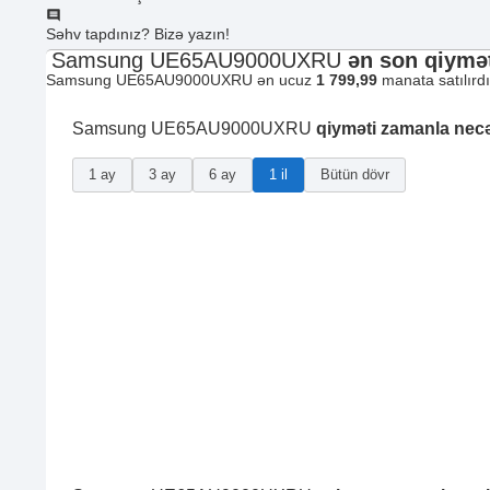
Səhv tapdınız? Bizə yazın!
Samsung UE65AU9000UXRU
ən son qiymət
Samsung UE65AU9000UXRU ən ucuz
1 799,99
manata satılırd
Samsung UE65AU9000UXRU
qiyməti zamanla nec
1 ay
3 ay
6 ay
1 il
Bütün dövr