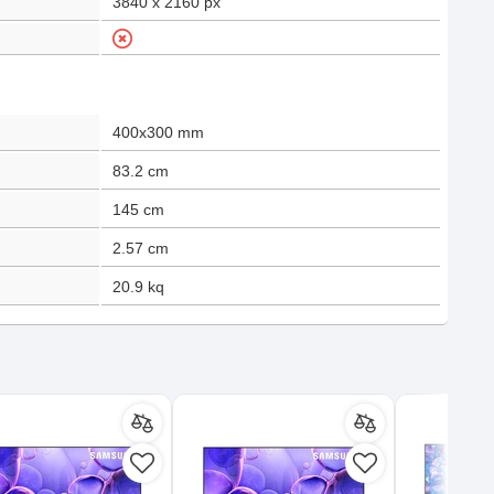
3840 x 2160
px
400x300 mm
83.2
cm
145
cm
2.57
cm
20.9
kq