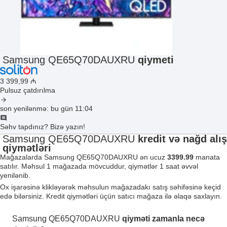
Samsung QE65Q70DAUXRU
qiymeti
3 399
,99
₼
Pulsuz çatdırılma
son yenilənmə: bu gün 11:04
Səhv tapdınız? Bizə yazın!
Samsung QE65Q70DAUXRU
kredit və nağd alış
qiymətləri
Mağazalarda Samsung QE65Q70DAUXRU ən ucuz
3399.99
manata
satılır. Məhsul 1 mağazada mövcuddur, qiymətlər 1 saat əvvəl
yenilənib.
Ox işarəsinə klikləyərək məhsulun mağazadakı satış səhifəsinə keçid
edə bilərsiniz. Kredit qiymətləri üçün satıcı mağaza ilə əlaqə saxlayın.
Samsung QE65Q70DAUXRU
qiyməti zamanla necə