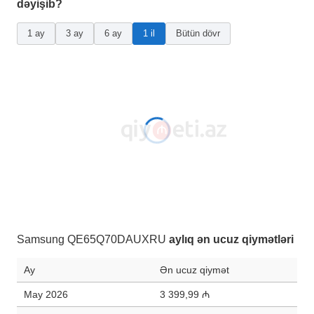
dəyişib?
1 ay
3 ay
6 ay
1 il
Bütün dövr
Samsung QE65Q70DAUXRU
aylıq ən ucuz qiymətləri
Ay
Ən ucuz qiymət
May 2026
3 399,99 ₼