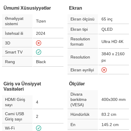
Ümumi Xüsusiyyətlər
Ekran
Əməliyyat
Ekran ölçüsü
65
inç
Tizen
sistemi
Ekran tipi
QLED
İstehsal ili
2024
Resolution
Ultra HD 4K
3D
formatı
Smart TV
3840 x 2160
Resolution
px
Rəng
Black
Ekran əyriliyi
Giriş və Ünsiyyət
Ölçülər
Vasitələri
Divara
HDMI Giriş
bərkitmə
400x300 mm
4
sayı
(VESA)
Cəmi USB
Hündürlük
83.2
cm
2
Giriş sayı
En
145.2
cm
Wi-Fi