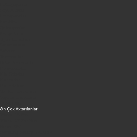
Paltaryuyanlar
Soyuducular
Fotoaparatlar
Kombilər
Qabyuyanlar
Kompüterlər
Oyun konsolları
Smart saatlar
Sobalar
Tozsoranlar
Robot tozsoranlar
Dondurucular
Mini Sobalar
Monitorlar
Monobloklar
Vertikal tozsoranlar
Yuyucu tozsoranlar
Qulaqlıqlar
Ən Çox Axtarılanlar
iPhone 16 Pro
iPhone 17 Pro Max
Honor X9d
Samsung Galaxy S26 Ultra