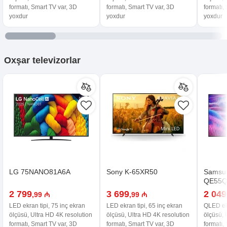
formatı, Smart TV var, 3D
formatı, Smart TV var, 3D
formatı,
yoxdur
yoxdur
yoxdur
Oxşar
televizorlar
LG 75NANO81A6A
Sony K-65XR50
Samsu
QE55
2 799
3 699
2 049
,99 ₼
,99 ₼
LED ekran tipi, 75 inç ekran
LED ekran tipi, 65 inç ekran
QLED ekr
ölçüsü, Ultra HD 4K resolution
ölçüsü, Ultra HD 4K resolution
ölçüsü, 
formatı, Smart TV var, 3D
formatı, Smart TV var, 3D
formatı,