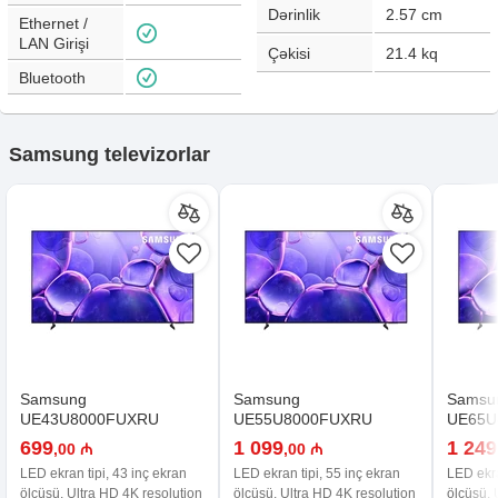
Dərinlik
2.57
cm
Ethernet /
LAN Girişi
Çəkisi
21.4
kq
Bluetooth
Samsung televizorlar
Samsung
Samsung
Samsu
UE43U8000FUXRU
UE55U8000FUXRU
UE65U
699
1 099
1 249
,00 ₼
,00 ₼
LED ekran tipi, 43 inç ekran
LED ekran tipi, 55 inç ekran
LED ekra
ölçüsü, Ultra HD 4K resolution
ölçüsü, Ultra HD 4K resolution
ölçüsü, 