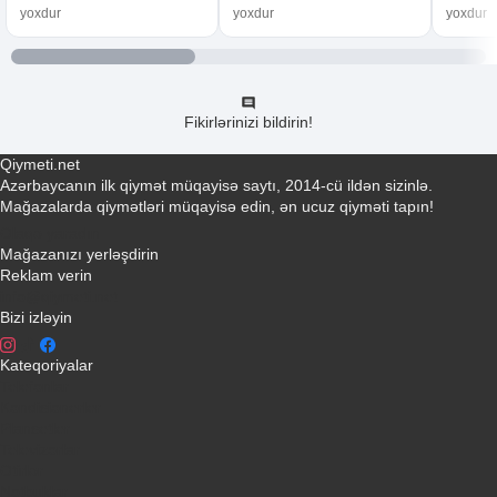
yoxdur
yoxdur
yoxdur
Fikirlərinizi bildirin!
Qiymeti.net
Azərbaycanın ilk qiymət müqayisə saytı, 2014-cü ildən sizinlə.
Mağazalarda qiymətləri müqayisə edin, ən ucuz qiyməti tapın!
Əlaqə yaradın
Mağazanızı yerləşdirin
Reklam verin
info@qiymeti.net
Bizi izləyin
Kateqoriyalar
Telefonlar
Kondisionerler
Plansetler
Televizorlar
Ətirlər
Notbuklar