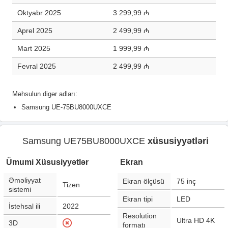
Oktyabr 2025
3 299,99 ₼
Aprel 2025
2 499,99 ₼
Mart 2025
1 999,99 ₼
Fevral 2025
2 499,99 ₼
Məhsulun digər adları:
Samsung UE-75BU8000UXCE
Samsung UE75BU8000UXCE
xüsusiyyətləri
Ümumi Xüsusiyyətlər
Ekran
Əməliyyat
Ekran ölçüsü
75
inç
Tizen
sistemi
Ekran tipi
LED
İstehsal ili
2022
Resolution
Ultra HD 4K
3D
formatı