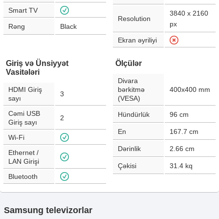
Smart TV
3840 x 2160
Resolution
px
Rəng
Black
Ekran əyriliyi
Giriş və Ünsiyyət
Ölçülər
Vasitələri
Divara
HDMI Giriş
bərkitmə
400x400 mm
3
sayı
(VESA)
Cəmi USB
Hündürlük
96
cm
2
Giriş sayı
En
167.7
cm
Wi-Fi
Dərinlik
2.66
cm
Ethernet /
LAN Girişi
Çəkisi
31.4
kq
Bluetooth
Samsung televizorlar