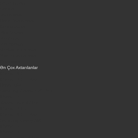
Smart saatlar
Sobalar
Tozsoranlar
Robot tozsoranlar
Dondurucular
Mini Sobalar
Monitorlar
Monobloklar
Vertikal tozsoranlar
Yuyucu tozsoranlar
Qulaqlıqlar
Ən Çox Axtarılanlar
iPhone 16 Pro
iPhone 17 Pro Max
Honor X9d
Samsung Galaxy S26 Ultra
iPhone 13
Xiaomi Poco X7 Pro
iPhone 17 Pro
iPhone 16 Pro Max
Samsung Galaxy A56
iPhone 17
iPhone 14
Xiaomi Poco X8 Pro