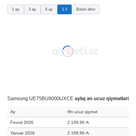
1 ay
3 ay
6 ay
1 il
Bütün dövr
Samsung UE75BU8000UXCE
aylıq ən ucuz qiymətləri
Ay
Ən ucuz qiymət
Fevral 2026
2 199,99 ₼
Yanvar 2026
2 199,99 ₼