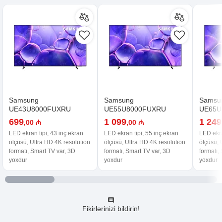
Samsung
Samsung
Samsu
UE43U8000FUXRU
UE55U8000FUXRU
UE65U
699
1 099
1 249
,00 ₼
,00 ₼
LED ekran tipi, 43 inç ekran
LED ekran tipi, 55 inç ekran
LED ekra
ölçüsü, Ultra HD 4K resolution
ölçüsü, Ultra HD 4K resolution
ölçüsü, 
formatı, Smart TV var, 3D
formatı, Smart TV var, 3D
formatı,
yoxdur
yoxdur
yoxdur
Fikirlərinizi bildirin!