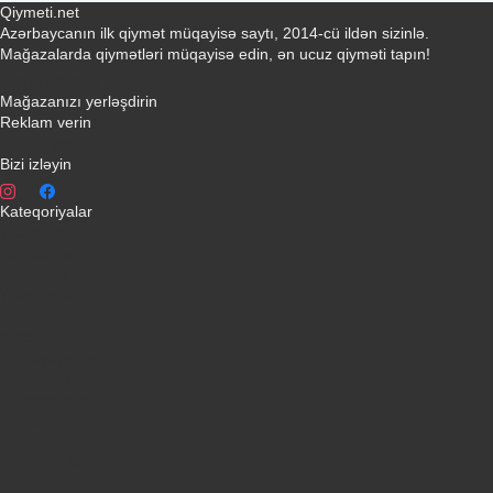
Qiymeti.net
Azərbaycanın ilk qiymət müqayisə saytı, 2014-cü ildən sizinlə.
Mağazalarda qiymətləri müqayisə edin, ən ucuz qiyməti tapın!
Əlaqə yaradın
Mağazanızı yerləşdirin
Reklam verin
info@qiymeti.net
Bizi izləyin
Kateqoriyalar
Telefonlar
Kondisionerler
Plansetler
Televizorlar
Ətirlər
Notbuklar
Paltaryuyanlar
Soyuducular
Fotoaparatlar
Kombilər
Qabyuyanlar
Kompüterlər
Oyun konsolları