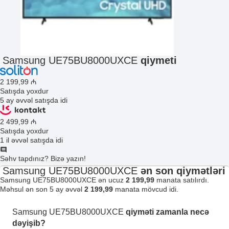
Samsung UE75BU8000UXCE
qiymeti
2 199
,99
₼
Satışda yoxdur
5 ay əvvəl satışda idi
2 499
,99
₼
Satışda yoxdur
1 il əvvəl satışda idi
Səhv tapdınız? Bizə yazın!
Samsung UE75BU8000UXCE
ən son qiymətləri
Samsung UE75BU8000UXCE ən ucuz
2 199,99
manata satılırdı.
Məhsul ən son 5 ay əvvəl
2 199,99
manata mövcud idi.
Samsung UE75BU8000UXCE
qiyməti zamanla necə
dəyişib?