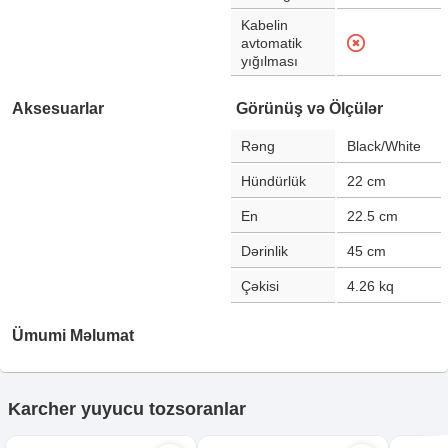
Kabelin
avtomatik
yığılması
Aksesuarlar
Görünüş və Ölçülər
Rəng
Black/White
Hündürlük
22
cm
En
22.5
cm
Dərinlik
45
cm
Çəkisi
4.26
kq
Ümumi Məlumat
Karcher yuyucu tozsoranlar