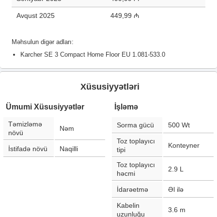
Avqust 2025
449,99 ₼
Məhsulun digər adları:
Karcher SE 3 Compact Home Floor EU 1.081-533.0
Xüsusiyyətləri
Ümumi Xüsusiyyətlər
İşləmə
Təmizləmə
Sorma gücü
500
Wt
Nəm
növü
Toz toplayıcı
Konteyner
İstifadə növü
Naqilli
tipi
Toz toplayıcı
2.9
L
həcmi
İdarəetmə
Əl ilə
Kabelin
3.6
m
uzunluğu