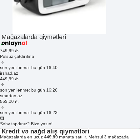
Mağazalarda qiymətləri
749
,99
₼
Pulsuz çatdırılma
son yenilənmə: bu gün 16:40
irshad.az
449
,99
₼
son yenilənmə: bu gün 16:20
smarton.az
569
,00
₼
son yenilənmə: bu gün 16:23
Səhv tapdınız? Bizə yazın!
Kredit və nağd alış qiymətləri
Mağazalarda ən ucuz
449.99
manata satılır. Məhsul 3 mağazada