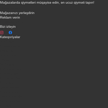
Mağazalarda qiymətləri müqayisə edin, ən ucuz qiyməti tapın!
Əlaqə yaradın
Mağazanızı yerləşdirin
Reklam verin
info@qiymeti.net
Bizi izləyin
Kateqoriyalar
Telefonlar
Kondisionerler
Plansetler
Televizorlar
Ətirlər
Notbuklar
Paltaryuyanlar
Soyuducular
Fotoaparatlar
Kombilər
Qabyuyanlar
Kompüterlər
Oyun konsolları
Smart saatlar
Sobalar