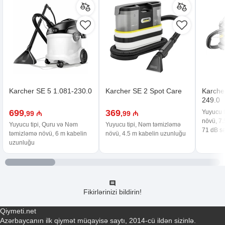
Karcher SE 5 1.081-230.0
Karcher SE 2 Spot Care
Karcher
249.0
699
369
Yuyucu 
,99 ₼
,99 ₼
növü, 7.
Yuyucu tipi, Quru və Nəm
Yuyucu tipi, Nəm təmizləmə
71 dB sə
təmizləmə növü, 6 m kabelin
növü, 4.5 m kabelin uzunluğu
uzunluğu
Fikirlərinizi bildirin!
Qiymeti.net
Azərbaycanın ilk qiymət müqayisə saytı, 2014-cü ildən sizinlə.