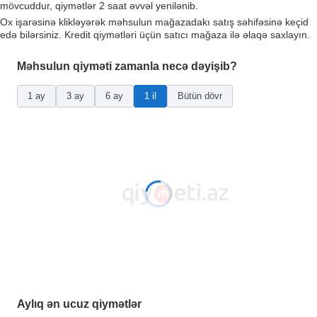
mövcuddur, qiymətlər 2 saat əvvəl yenilənib.
Ox işarəsinə klikləyərək məhsulun mağazadakı satış səhifəsinə keçid
edə bilərsiniz. Kredit qiymətləri üçün satıcı mağaza ilə əlaqə saxlayın.
Məhsulun qiyməti zamanla necə dəyişib?
1 ay
3 ay
6 ay
1 il
Bütün dövr
Aylıq ən ucuz qiymətlər