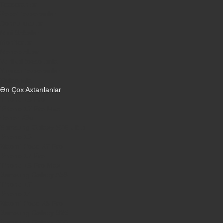
Tozsoranlar
Robot tozsoranlar
Dondurucular
Mini Sobalar
Monitorlar
Monobloklar
Vertikal tozsoranlar
Yuyucu tozsoranlar
Qulaqlıqlar
Ən Çox Axtarılanlar
iPhone 16 Pro
iPhone 17 Pro Max
Honor X9d
Samsung Galaxy S26 Ultra
iPhone 13
Xiaomi Poco X7 Pro
iPhone 17 Pro
iPhone 16 Pro Max
Samsung Galaxy A56
iPhone 17
iPhone 14
Xiaomi Poco X8 Pro
Samsung Galaxy S25
Samsung Galaxy A55