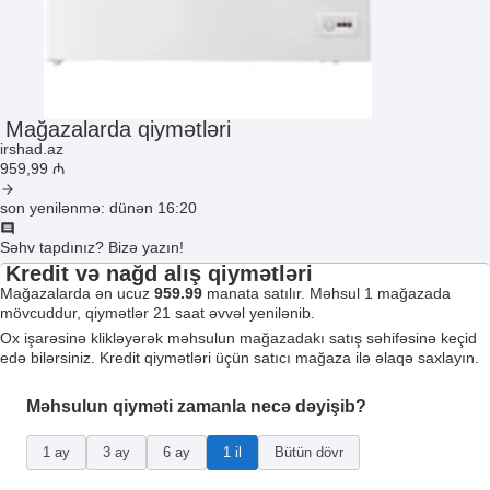
Mağazalarda qiymətləri
irshad.az
959
,99
₼
son yenilənmə: dünən 16:20
Səhv tapdınız? Bizə yazın!
Kredit və nağd alış qiymətləri
Mağazalarda ən ucuz
959.99
manata satılır. Məhsul 1 mağazada
mövcuddur, qiymətlər 21 saat əvvəl yenilənib.
Ox işarəsinə klikləyərək məhsulun mağazadakı satış səhifəsinə keçid
edə bilərsiniz. Kredit qiymətləri üçün satıcı mağaza ilə əlaqə saxlayın.
Məhsulun qiyməti zamanla necə dəyişib?
1 ay
3 ay
6 ay
1 il
Bütün dövr