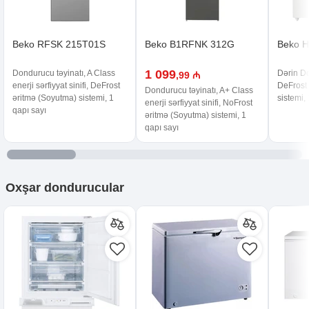
Beko RFSK 215T01S
Beko B1RFNK 312G
Beko 
1 099
Dondurucu təyinatı, A Class
Dərin Do
,99 ₼
enerji sərfiyyat sinifi, DeFrost
DeFrost
Dondurucu təyinatı, A+ Class
əritmə (Soyutma) sistemi, 1
sistemi,
enerji sərfiyyat sinifi, NoFrost
qapı sayı
əritmə (Soyutma) sistemi, 1
qapı sayı
Oxşar
dondurucular