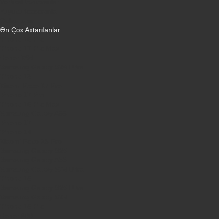
Vertikal tozsoranlar
Yuyucu tozsoranlar
Qulaqlıqlar
Ən Çox Axtarılanlar
iPhone 16 Pro
iPhone 17 Pro Max
Honor X9d
Samsung Galaxy S26 Ultra
iPhone 13
Xiaomi Poco X7 Pro
iPhone 17 Pro
iPhone 16 Pro Max
Samsung Galaxy A56
iPhone 17
iPhone 14
Xiaomi Poco X8 Pro
Samsung Galaxy S25
Samsung Galaxy A55
Samsung Galaxy S24 Ultra
iPhone 15
Samsung Galaxy S25 Ultra
Samsung Galaxy S24
iPhone 15 Pro
Honor 600