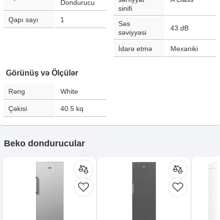
Dondurucu
sinifi
Qapı sayı
1
Səs
43
dB
səviyyəsi
İdarə etmə
Mexaniki
Görünüş və Ölçülər
Rəng
White
Çəkisi
40.5
kq
Beko dondurucular