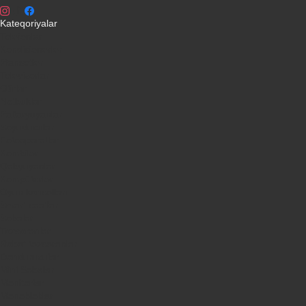
Kateqoriyalar
Telefonlar
Kondisionerler
Plansetler
Televizorlar
Ətirlər
Notbuklar
Paltaryuyanlar
Soyuducular
Fotoaparatlar
Kombilər
Qabyuyanlar
Kompüterlər
Oyun konsolları
Smart saatlar
Sobalar
Tozsoranlar
Robot tozsoranlar
Dondurucular
Mini Sobalar
Monitorlar
Monobloklar