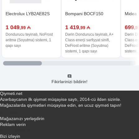
Electrolux LYB2AE82S
Bompani BOCF150
Midea
1 049
1 419
699
,99 ₼
,99 ₼
,9
Dondurucu təyinatı, NoFrost
Dərin Dondurucu təyinatı, A+
Dərin Do
əritmə (Soyutma) sistemi, 1
Class enerji sərfiyyat sinifi,
Class ene
qapı sayı
DeFrost əritmə (Soyutma)
DeFrost
sistemi, 1 qapı sayı
sistemi,
Fikirlərinizi bildirin!
Qiymeti.net
Azərbaycanın ilk qiymət müqayisə saytı, 2014-cü ildən sizinlə.
Mağazalarda qiymətləri müqayisə edin, ən ucuz qiyməti tapın!
Əlaqə yaradın
Mağazanızı yerləşdirin
Reklam verin
info@qiymeti.net
Bizi izləyin