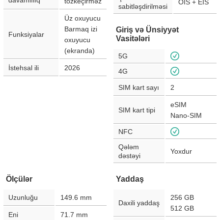
davamlılıq
tozkeçirməz
OIS + EIS
sabitləşdirilməsi
Üz oxuyucu
Barmaq izi
Giriş və Ünsiyyət
Funksiyalar
Vasitələri
oxuyucu
(ekranda)
5G
İstehsal ili
2026
4G
SIM kart sayı
2
eSIM
SIM kart tipi
Nano-SIM
NFC
Qələm
Yoxdur
dəstəyi
Ölçülər
Yaddaş
Uzunluğu
149.6
mm
256 GB
Daxili yaddaş
512 GB
Eni
71.7
mm