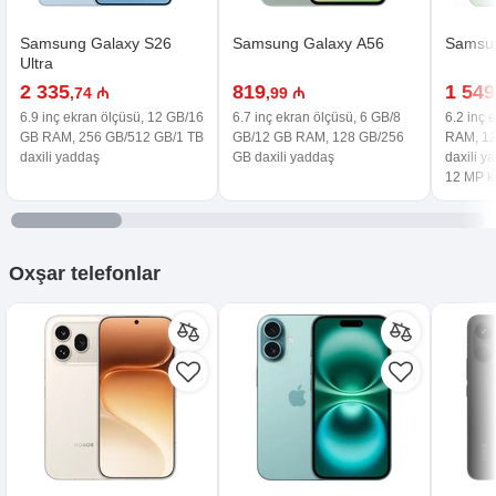
Samsung Galaxy S26
Samsung Galaxy A56
Samsun
Ultra
2 335
819
1 549
,74 ₼
,99 ₼
6.9 inç ekran ölçüsü, 12 GB/16
6.7 inç ekran ölçüsü, 6 GB/8
6.2 inç 
GB RAM, 256 GB/512 GB/1 TB
GB/12 GB RAM, 128 GB/256
RAM, 12
daxili yaddaş
GB daxili yaddaş
daxili y
12 MP 
Oxşar
telefonlar