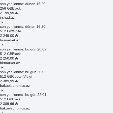
son yenilənmə: dünən 16:20
256 GB
Black
2 199
,99
₼
irshad.az
son yenilənmə: dünən 16:20
512 GB
White
2 249
,00
₼
birmarket.az
son yenilənmə: bu gün 20:02
512 GB
Black
2 250
,00
₼
birmarket.az
son yenilənmə: bu gün 20:02
512 GB
Cobalt Violet
2 389
,99
₼
bakuelectronics.az
son yenilənmə: bu gün 22:01
512 GB
Black
2 389
,99
₼
bakuelectronics.az