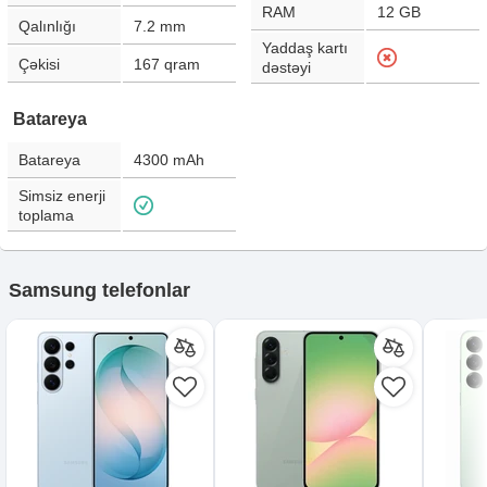
RAM
12 GB
Qalınlığı
7.2
mm
Yaddaş kartı
Çəkisi
167
qram
dəstəyi
Batareya
Batareya
4300
mAh
Simsiz enerji
toplama
Samsung telefonlar