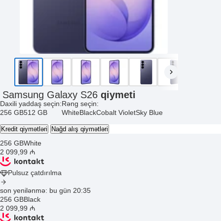
Samsung Galaxy S26
qiymeti
Daxili yaddaş seçin:
Rəng seçin:
256 GB
512 GB
White
Black
Cobalt Violet
Sky Blue
Kredit qiymətləri
Nağd alış qiymətləri
256 GB
White
2 099
,99
₼
Pulsuz çatdırılma
son yenilənmə: bu gün 20:35
256 GB
Black
2 099
,99
₼