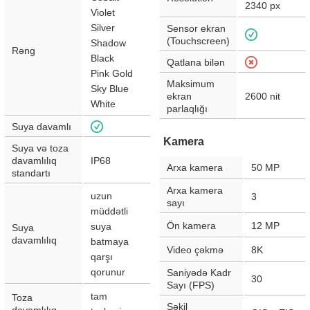
2340
px
Violet
Silver
Sensor ekran
(Touchscreen)
Shadow
Rəng
Black
Qatlana bilən
Pink Gold
Maksimum
Sky Blue
ekran
2600
nit
White
parlaqlığı
Suya davamlı
Kamera
Suya və toza
davamlılıq
IP68
Arxa kamera
50
MP
standartı
Arxa kamera
uzun
3
sayı
müddətli
Ön kamera
12
MP
suya
Suya
davamlılıq
batmaya
Video çəkmə
8K
qarşı
qorunur
Saniyədə Kadr
30
Sayı (FPS)
tam
Toza
Şəkil