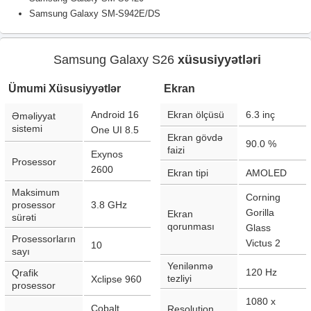
Samsung Galaxy SM-S942E/DS
Samsung Galaxy S26
xüsusiyyətləri
Ümumi Xüsusiyyətlər
Ekran
Android 16
Ekran ölçüsü
6.3
inç
Əməliyyat
sistemi
One UI 8.5
Ekran gövdə
90.0
%
faizi
Exynos
Prosessor
2600
Ekran tipi
AMOLED
Maksimum
Corning
prosessor
3.8 GHz
Gorilla
Ekran
sürəti
qorunması
Glass
Prosessorların
Victus 2
10
sayı
Yenilənmə
120
Hz
Qrafik
tezliyi
Xclipse 960
prosessor
1080 x
Cobalt
Resolution