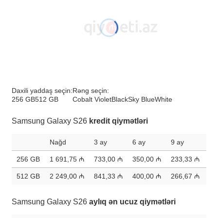
Daxili yaddaş seçin:
Rəng seçin:
256 GB
512 GB
Cobalt Violet
Black
Sky Blue
White
Samsung Galaxy S26
kredit qiymətləri
Nağd
3 ay
6 ay
9 ay
12
256 GB
1 691,75 ₼
733,00 ₼
350,00 ₼
233,33 ₼
17
512 GB
2 249,00 ₼
841,33 ₼
400,00 ₼
266,67 ₼
20
Samsung Galaxy S26
aylıq ən ucuz qiymətləri