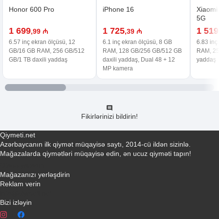
Honor 600 Pro
iPhone 16
Xiaomi
5G
1 699
1 725
1 519
,99 ₼
,39 ₼
6.57 inç ekran ölçüsü, 12
6.1 inç ekran ölçüsü, 8 GB
6.83 inç
GB/16 GB RAM, 256 GB/512
RAM, 128 GB/256 GB/512 GB
RAM, 25
GB/1 TB daxili yaddaş
daxili yaddaş, Dual 48 + 12
yaddaş
MP kamera
Fikirlərinizi bildirin!
Qiymeti.net
Azərbaycanın ilk qiymət müqayisə saytı, 2014-cü ildən sizinlə.
Mağazalarda qiymətləri müqayisə edin, ən ucuz qiyməti tapın!
Əlaqə yaradın
Mağazanızı yerləşdirin
Reklam verin
info@qiymeti.net
Bizi izləyin