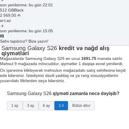
son yenilənmə: bu gün 22:01
512 GB
Black
2 569
,00
₼
w-t.az
son yenilənmə: bu gün 15:05
Səhv tapdınız? Bizə yazın!
Samsung Galaxy S26
kredit və nağd alış
qiymətləri
Mağazalarda Samsung Galaxy S26 ən ucuz
1691.75
manata satılır.
Məhsul 9 mağazada mövcuddur, qiymətlər 1 dəqiqə əvvəl yenilənib.
Ox işarəsinə klikləyərək məhsulun mağazadakı satış səhifəsinə keçid
edə bilərsiniz. İstədiyiniz daxili yaddaş və ya rəng xüsusiyyətlərini
yuxarıdakı filtrlərdən seçə bilərsiniz.
Samsung Galaxy S26
qiyməti zamanla necə dəyişib?
1 ay
3 ay
6 ay
1 il
Bütün dövr