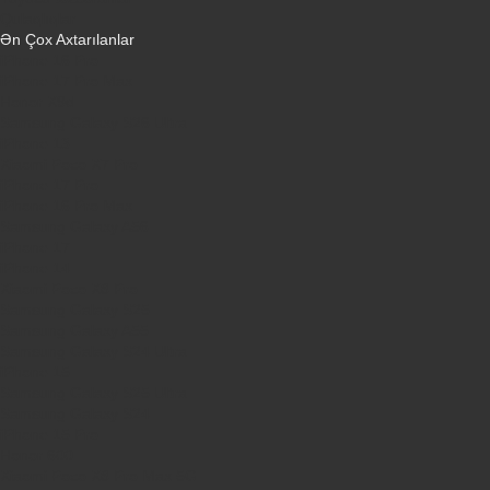
Qulaqlıqlar
Ən Çox Axtarılanlar
iPhone 16 Pro
iPhone 17 Pro Max
Honor X9d
Samsung Galaxy S26 Ultra
iPhone 13
Xiaomi Poco X7 Pro
iPhone 17 Pro
iPhone 16 Pro Max
Samsung Galaxy A56
iPhone 17
iPhone 14
Xiaomi Poco X8 Pro
Samsung Galaxy S25
Samsung Galaxy A55
Samsung Galaxy S24 Ultra
iPhone 15
Samsung Galaxy S25 Ultra
Samsung Galaxy S24
iPhone 15 Pro
Honor 600
Xiaomi Poco X8 Pro Max 5G