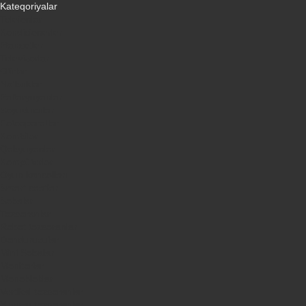
Kateqoriyalar
Telefonlar
Kondisionerler
Plansetler
Televizorlar
Ətirlər
Notbuklar
Paltaryuyanlar
Soyuducular
Fotoaparatlar
Kombilər
Qabyuyanlar
Kompüterlər
Oyun konsolları
Smart saatlar
Sobalar
Tozsoranlar
Robot tozsoranlar
Dondurucular
Mini Sobalar
Monitorlar
Monobloklar
Vertikal tozsoranlar
Yuyucu tozsoranlar