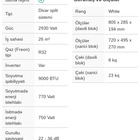
İsitmə rejimi
Divar split
Rəng
White
Tipi
sistemi
805 x 285 x
Ölçülər
Güc
2930
Vatt
(daxili blok)
194
mm
İş sahəsi
26
m²
720 x 495 x
Ölçülər
(xarici blok)
270
mm
Qaz (Freon)
R32
tipi
Çəki (daxili
8
kq
blok)
İnverter
Var
Çəki (xarici
23
kq
Soyutma
blok)
9000
BTU
qabiliyyəti
Soyutmada
enerji
770
Vatt
istehlakı
İsitmədə
enerji
750
Vatt
istehlakı
Gurultu
səviyyəsi
22 - 36
dB