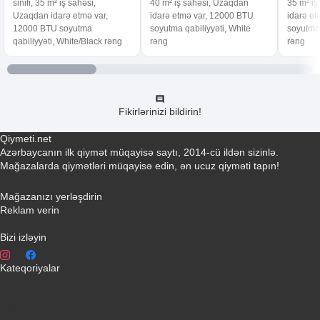
sinifi, 35 m² i̇ş sahəsi,
40 m² i̇ş sahəsi, Uzaqdan
35 m² i̇
Uzaqdan idarə etmə var,
idarə etmə var, 12000 BTU
idarə e
12000 BTU soyutma
soyutma qabiliyyəti, White
soyutma 
qabiliyyəti, White/Black rəng
rəng
rəng
Fikirlərinizi bildirin!
Qiymeti.net
Azərbaycanın ilk qiymət müqayisə saytı, 2014-cü ildən sizinlə.
Mağazalarda qiymətləri müqayisə edin, ən ucuz qiyməti tapın!
Əlaqə yaradın
Mağazanızı yerləşdirin
Reklam verin
info@qiymeti.net
Bizi izləyin
Kateqoriyalar
Telefonlar
Kondisionerler
Plansetler