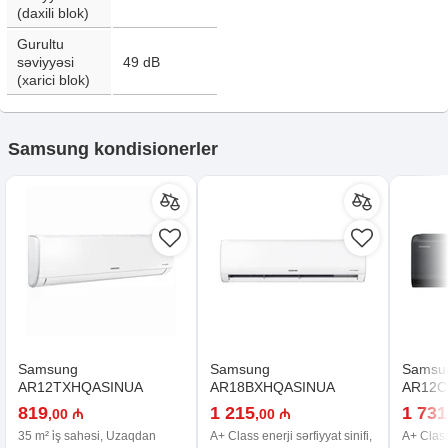
(daxili blok)
Gurultu
səviyyəsi
49
dB
(xarici blok)
Samsung kondisionerler
Samsung
Samsung
Samsu
AR12TXHQASINUA
AR18BXHQASINUA
AR12C
819
1 215
1 731
,00 ₼
,00 ₼
35 m² i̇ş sahəsi, Uzaqdan
A+ Class enerji sərfiyyat sinifi,
A+ Class 