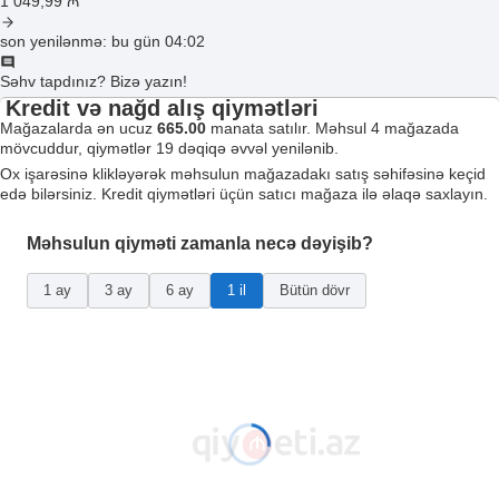
1 049
,99
₼
son yenilənmə: bu gün 04:02
Səhv tapdınız? Bizə yazın!
Kredit və nağd alış qiymətləri
Mağazalarda ən ucuz
665.00
manata satılır. Məhsul 4 mağazada
mövcuddur, qiymətlər 19 dəqiqə əvvəl yenilənib.
Ox işarəsinə klikləyərək məhsulun mağazadakı satış səhifəsinə keçid
edə bilərsiniz. Kredit qiymətləri üçün satıcı mağaza ilə əlaqə saxlayın.
Məhsulun qiyməti zamanla necə dəyişib?
1 ay
3 ay
6 ay
1 il
Bütün dövr