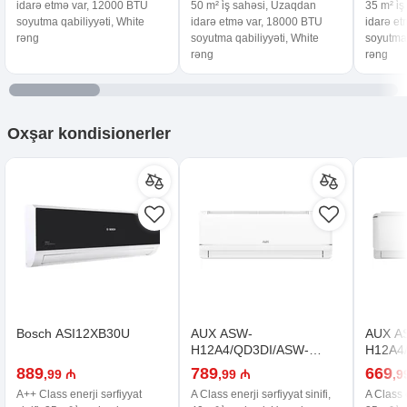
idarə etmə var, 12000 BTU
50 m² i̇ş sahəsi, Uzaqdan
35 m² i̇
soyutma qabiliyyəti, White
idarə etmə var, 18000 BTU
idarə e
rəng
soyutma qabiliyyəti, White
soyutma 
rəng
rəng
Oxşar
kondisionerler
Bosch ASI12XB30U
AUX ASW-
AUX A
H12A4/QD3DI/ASW-
H12A4
H12A4/QDR3D1
H12A4
889
789
669
,99 ₼
,99 ₼
,9
A++ Class enerji sərfiyyat
A Class enerji sərfiyyat sinifi,
A Class e