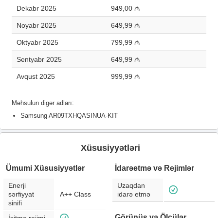
Dekabr 2025
949,00 ₼
Noyabr 2025
649,99 ₼
Oktyabr 2025
799,99 ₼
Sentyabr 2025
649,99 ₼
Avqust 2025
999,99 ₼
Məhsulun digər adları:
Samsung AR09TXHQASINUA-KIT
Xüsusiyyətləri
Ümumi Xüsusiyyətlər
İdarəetmə və Rejimlər
Enerji
Uzaqdan
sərfiyyat
A++ Class
idarə etmə
sinifi
Görünüş və Ölçülər