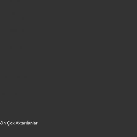
Televizorlar
Ətirlər
Notbuklar
Paltaryuyanlar
Soyuducular
Fotoaparatlar
Kombilər
Qabyuyanlar
Kompüterlər
Oyun konsolları
Smart saatlar
Sobalar
Tozsoranlar
Robot tozsoranlar
Dondurucular
Mini Sobalar
Monitorlar
Monobloklar
Vertikal tozsoranlar
Yuyucu tozsoranlar
Qulaqlıqlar
Ən Çox Axtarılanlar
iPhone 16 Pro
iPhone 17 Pro Max