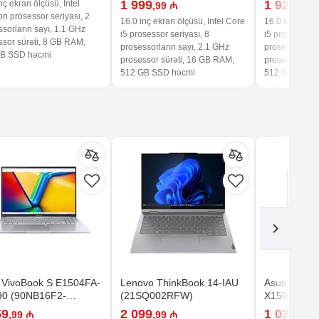
1 999
1 929
nç ekran ölçüsü, Intel
,99 ₼
,99 
n prosessor seriyası, 2
16.0 inç ekran ölçüsü, Intel Core
16.0 inç ekran
sorların sayı, 1.1 GHz
i5 prosessor seriyası, 8
i5 prosessor s
ssor sürəti, 8 GB RAM,
prosessorların sayı, 2.1 GHz
prosessorların
B SSD həcmi
prosessor sürəti, 16 GB RAM,
prosessor sür
512 GB SSD həcmi
512 GB SSD 
 VivoBook S E1504FA-
Lenovo ThinkBook 14-IAU
Asus Vivob
0 (90NB16F2-
(21SQ002RFW)
X1504VA-B
9C0)
(90NB10J2
59
2 099
1 039
,99 ₼
,99 ₼
,99 