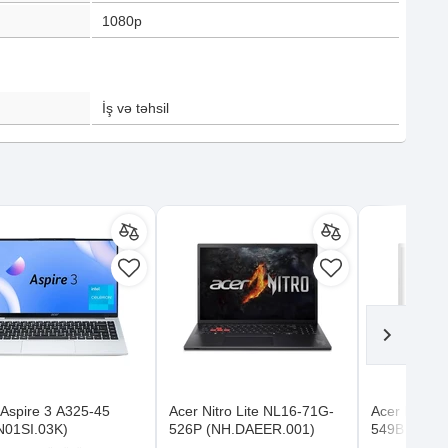
1080p
İş və təhsil
 Aspire 3 A325-45
Acer Nitro Lite NL16-71G-
Acer Nitro 
N01SI.03K)
526P (NH.DAEER.001)
549B (NH.D