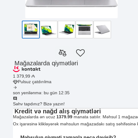
Mağazalarda qiymətləri
1 379
,99
₼
Pulsuz çatdırılma
son yenilənmə: bu gün 12:35
Səhv tapdınız? Bizə yazın!
Kredit və nağd alış qiymətləri
Mağazalarda ən ucuz
1379.99
manata satılır. Məhsul 1 mağazad
Ox işarəsinə klikləyərək məhsulun mağazadakı satış səhifəsinə ke
Məhsulun qiyməti zamanla necə dəyişib?