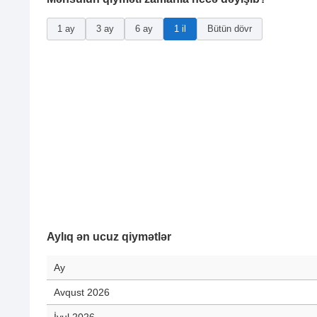
1 ay
3 ay
6 ay
1 il
Bütün dövr
Aylıq ən ucuz qiymətlər
Ay
Avqust 2026