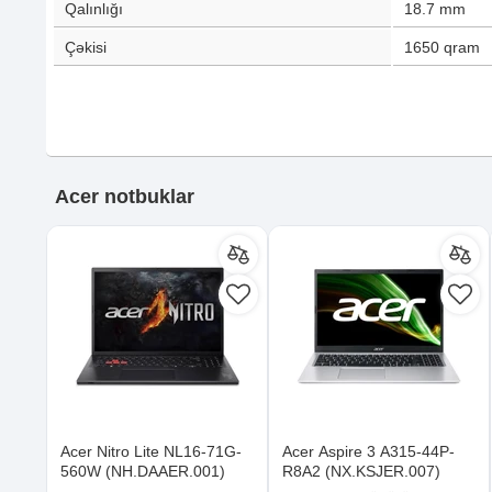
Qalınlığı
18.7
mm
Çəkisi
1650
qram
Acer notbuklar
Acer Nitro Lite NL16-71G-
Acer Aspire 3 A315-44P-
560W (NH.DAAER.001)
R8A2 (NX.KSJER.007)