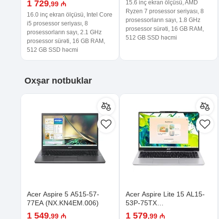
1 729
15.6 inç ekran ölçüsü, AMD
,99 ₼
Ryzen 7 prosessor seriyası, 8
16.0 inç ekran ölçüsü, Intel Core
prosessorların sayı, 1.8 GHz
i5 prosessor seriyası, 8
prosessor sürəti, 16 GB RAM,
prosessorların sayı, 2.1 GHz
512 GB SSD həcmi
prosessor sürəti, 16 GB RAM,
512 GB SSD həcmi
Oxşar
notbuklar
Acer Aspire 5 A515-57-
Acer Aspire Lite 15 AL15-
77EA (NX.KN4EM.006)
53P-75TX
(NX.DGCER.004)
1 549
1 579
,99 ₼
,99 ₼