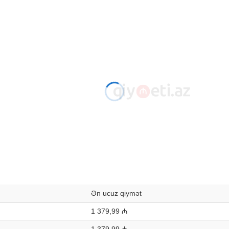
Ən ucuz qiymət
1 379,99 ₼