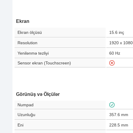
Ekran
Ekran ölçüsü
15.6
inç
Resolution
1920 x 1080
Yenilənmə tezliyi
60
Hz
Sensor ekran (Touchscreen)
Görünüş və Ölçülər
Numpad
Uzunluğu
357.6
mm
Eni
228.5
mm