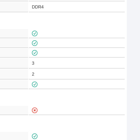
DDR4
3
2