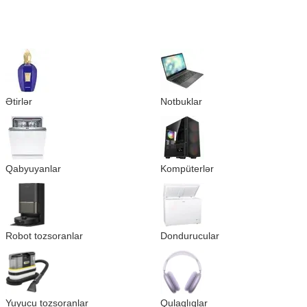
Ətirlər
Notbuklar
Qabyuyanlar
Kompüterlər
Robot tozsoranlar
Dondurucular
Yuyucu tozsoranlar
Qulaqlıqlar