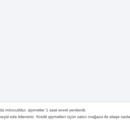
a mövcuddur, qiymətlər 1 saat əvvəl yenilənib.
çid edə bilərsiniz. Kredit qiymətləri üçün satıcı mağaza ilə əlaqə saxla