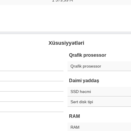
1 379,99 ₼
Xüsusiyyətləri
Qrafik prosessor
Qrafik prosessor
Daimi yaddaş
SSD həcmi
Sərt disk tipi
RAM
RAM