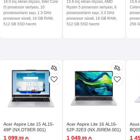
16.0 inç ekran ölçüsü, Intel Core
15.6 inç ekran ölçüsü, AMD
15.6 i
i5 prosessor seriyası, 10
Ryzen 5 prosessor seriyası, 6
Celero
prosessorların sayı, 1.3 GHz
prosessorların sayı, 3.3 GHz
proses
prosessor sürəti, 16 GB RAM,
prosessor sürəti, 16 GB RAM,
prose
512 GB SSD həcmi
512 GB SSD həcmi
256 G
Acer Aspire Lite 15 AL15-
Acer Aspire Lite 16 AL16-
Asus
49P (NX.DT8ER.001)
52P-32E3 (NX.J5REM.001)
BQ09
M00
1 099
1 049
1 4
,99 ₼
,99 ₼