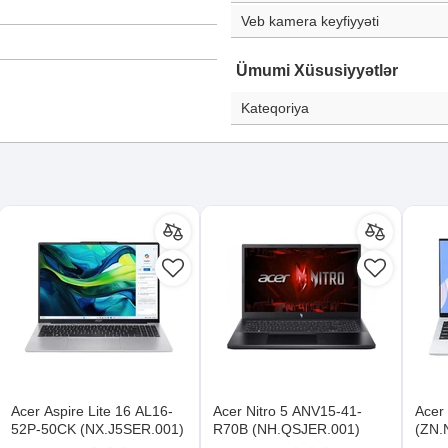
Veb kamera keyfiyyəti
Ümumi Xüsusiyyətlər
Kateqoriya
Acer Aspire Lite 16 AL16-
Acer Nitro 5 ANV15-41-
Acer
52P-50CK (NX.J5SER.001)
R70B (NH.QSJER.001)
(ZN.