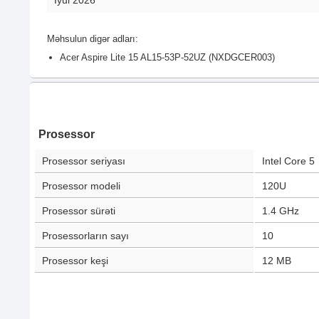
İyul 2026
Məhsulun digər adları:
Acer Aspire Lite 15 AL15-53P-52UZ (NXDGCER003)
Prosessor
Prosessor seriyası
Intel Core 5
Prosessor modeli
120U
Prosessor sürəti
1.4 GHz
Prosessorların sayı
10
Prosessor keşi
12 MB