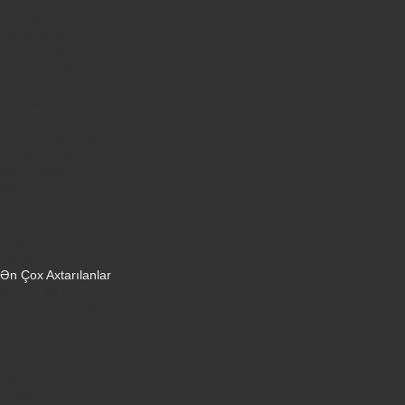
Kombilər
Qabyuyanlar
Kompüterlər
Oyun konsolları
Smart saatlar
Sobalar
Tozsoranlar
Robot tozsoranlar
Dondurucular
Mini Sobalar
Monitorlar
Monobloklar
Vertikal tozsoranlar
Yuyucu tozsoranlar
Qulaqlıqlar
Ən Çox Axtarılanlar
iPhone 16 Pro
iPhone 17 Pro Max
Honor X9d
Samsung Galaxy S26 Ultra
iPhone 13
Xiaomi Poco X7 Pro
iPhone 17 Pro