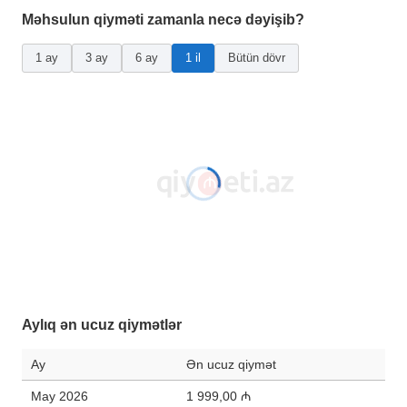
Məhsulun qiyməti zamanla necə dəyişib?
1 ay
3 ay
6 ay
1 il
Bütün dövr
Aylıq ən ucuz qiymətlər
Ay
Ən ucuz qiymət
May 2026
1 999,00 ₼