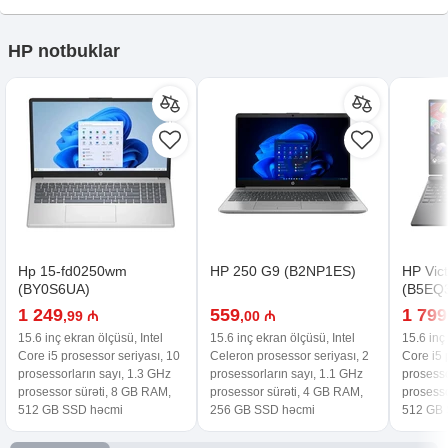
HP notbuklar
Hp 15-fd0250wm
HP 250 G9 (B2NP1ES)
HP Vic
(BY0S6UA)
(B5EQ
1 249
559
1 799
,99 ₼
,00 ₼
15.6 inç ekran ölçüsü, Intel
15.6 inç ekran ölçüsü, Intel
15.6 inç
Core i5 prosessor seriyası, 10
Celeron prosessor seriyası, 2
Core i5 
prosessorların sayı, 1.3 GHz
prosessorların sayı, 1.1 GHz
prosesso
prosessor sürəti, 8 GB RAM,
prosessor sürəti, 4 GB RAM,
prosesso
512 GB SSD həcmi
256 GB SSD həcmi
512 GB 