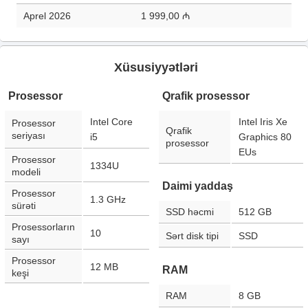
Aprel 2026
1 999,00 ₼
Xüsusiyyətləri
Prosessor
Qrafik prosessor
Intel Core
Intel Iris Xe
Prosessor
Qrafik
seriyası
i5
Graphics 80
prosessor
EUs
Prosessor
1334U
modeli
Daimi yaddaş
Prosessor
1.3 GHz
sürəti
SSD həcmi
512 GB
Prosessorların
10
Sərt disk tipi
SSD
sayı
Prosessor
12 MB
RAM
keşi
RAM
8 GB