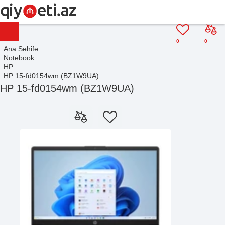
0
0
Ana Səhifə
Notebook
HP
HP 15-fd0154wm (BZ1W9UA)
HP 15-fd0154wm (BZ1W9UA)