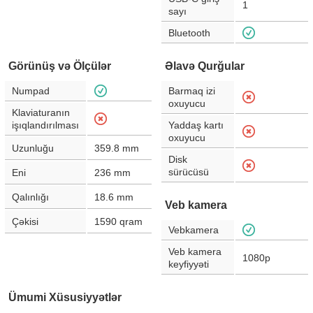
1
sayı
Bluetooth
Görünüş və Ölçülər
Əlavə Qurğular
Numpad
Barmaq izi
oxuyucu
Klaviaturanın
işıqlandırılması
Yaddaş kartı
oxuyucu
Uzunluğu
359.8
mm
Disk
sürücüsü
Eni
236
mm
Qalınlığı
18.6
mm
Veb kamera
Çəkisi
1590
qram
Vebkamera
Veb kamera
1080p
keyfiyyəti
Ümumi Xüsusiyyətlər