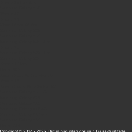
iPhone 16 Pro Max
Samsung Galaxy A56
iPhone 17
iPhone 14
Xiaomi Poco X8 Pro
Samsung Galaxy S25
Samsung Galaxy A55
Samsung Galaxy S24 Ultra
iPhone 15
Samsung Galaxy S25 Ultra
Samsung Galaxy S24
iPhone 15 Pro
Honor 600
Xiaomi Poco X8 Pro Max 5G
iPhone 16
Xiaomi Redmi Note 15 Pro 5G
Samsung Galaxy A57 5G
Samsung Galaxy A26
Samsung Galaxy A15
Samsung Galaxy A16 4G
Samsung Galaxy A17 5G
Samsung Galaxy A35
Honor X8d
Copyright © 2014 - 2026. Bütün hüquqları qorunur. Bu saytı istifadə