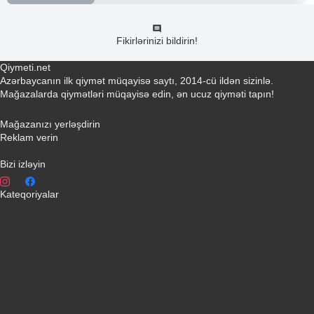
Fikirlərinizi bildirin!
Qiymeti.net
Azərbaycanın ilk qiymət müqayisə saytı, 2014-cü ildən sizinlə.
Mağazalarda qiymətləri müqayisə edin, ən ucuz qiyməti tapın!
Əlaqə yaradın
Mağazanızı yerləşdirin
Reklam verin
info@qiymeti.net
Bizi izləyin
Kateqoriyalar
Telefonlar
Kondisionerler
Plansetler
Televizorlar
Ətirlər
Notbuklar
Paltaryuyanlar
Soyuducular
Fotoaparatlar