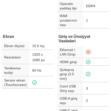
Operativ
DDR4
yaddaş tipi
RAM
yuvalarının
1
sayı
Ekran
Giriş və Ünsiyyət
Vasitələri
Ekran ölçüsü
15.6
inç
Ethernet /
LAN Girişi
1920 x
Resolution
1080
px
HDMI girişi
Yenilənmə
Qulaqcıq
60
Hz
tezliyi
girişi (3.5
mm)
Sensor ekran
(Touchscreen)
Cəmi USB
3
Giriş sayı
USB-A giriş
2
sayı
USB-C giriş