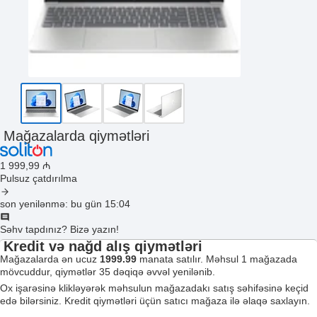
Mağazalarda qiymətləri
1 999
,99
₼
Pulsuz çatdırılma
son yenilənmə: bu gün 15:04
Səhv tapdınız? Bizə yazın!
Kredit və nağd alış qiymətləri
Mağazalarda ən ucuz
1999.99
manata satılır. Məhsul 1 mağazada
mövcuddur, qiymətlər 35 dəqiqə əvvəl yenilənib.
Ox işarəsinə klikləyərək məhsulun mağazadakı satış səhifəsinə keçid
edə bilərsiniz. Kredit qiymətləri üçün satıcı mağaza ilə əlaqə saxlayın.