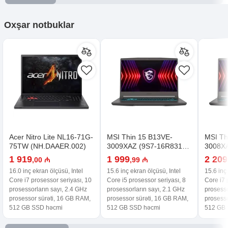
Oxşar
notbuklar
Acer Nitro Lite NL16-71G-
MSI Thin 15 B13VE-
MSI Th
75TW (NH.DAAER.002)
3009XAZ (9S7-16R831-
3008XA
3009)
3008)
1 919
1 999
2 209
,00 ₼
,99 ₼
16.0 inç ekran ölçüsü, Intel
15.6 inç ekran ölçüsü, Intel
15.6 inç
Core i7 prosessor seriyası, 10
Core i5 prosessor seriyası, 8
Core i7 
prosessorların sayı, 2.4 GHz
prosessorların sayı, 2.1 GHz
prosesso
prosessor sürəti, 16 GB RAM,
prosessor sürəti, 16 GB RAM,
prosesso
512 GB SSD həcmi
512 GB SSD həcmi
512 GB 