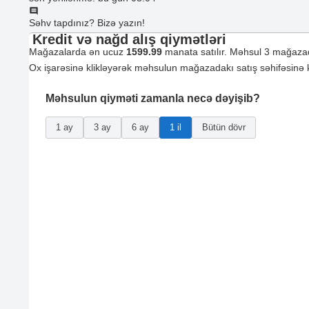
Səhv tapdınız? Bizə yazın!
Kredit və nağd alış qiymətləri
Mağazalarda ən ucuz
1599.99
manata satılır. Məhsul 3 mağazad
Ox işarəsinə klikləyərək məhsulun mağazadakı satış səhifəsinə ke
Məhsulun qiyməti zamanla necə dəyişib?
1 ay
3 ay
6 ay
1 il
Bütün dövr