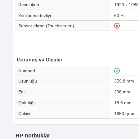
Resolution
1920 x 1080
Yenilənmə tezliyi
60
Hz
Sensor ekran (Touchscreen)
Görünüş və Ölçülər
Numpad
Uzunluğu
359.8
mm
Eni
236
mm
Qalınlığı
18.6
mm
Çəkisi
1650
qram
HP notbuklar