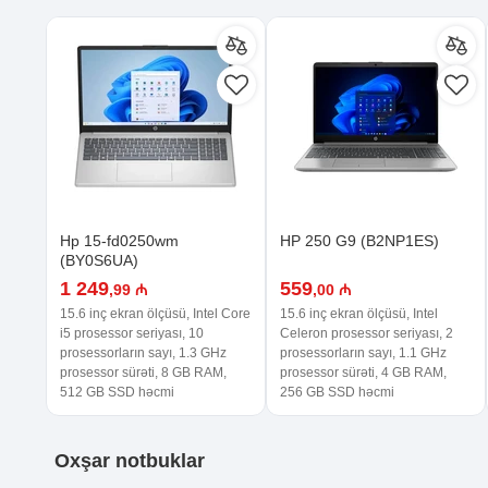
Hp 15-fd0250wm
HP 250 G9 (B2NP1ES)
(BY0S6UA)
1 249
559
,99 ₼
,00 ₼
15.6 inç ekran ölçüsü, Intel Core
15.6 inç ekran ölçüsü, Intel
i5 prosessor seriyası, 10
Celeron prosessor seriyası, 2
prosessorların sayı, 1.3 GHz
prosessorların sayı, 1.1 GHz
prosessor sürəti, 8 GB RAM,
prosessor sürəti, 4 GB RAM,
512 GB SSD həcmi
256 GB SSD həcmi
Oxşar
notbuklar