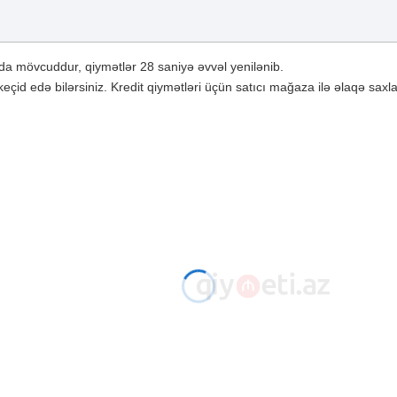
a mövcuddur, qiymətlər 28 saniyə əvvəl yenilənib.
çid edə bilərsiniz. Kredit qiymətləri üçün satıcı mağaza ilə əlaqə saxla