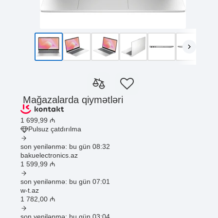
Mağazalarda qiymətləri
1 699
,99
₼
Pulsuz çatdırılma
son yenilənmə: bu gün 08:32
bakuelectronics.az
1 599
,99
₼
son yenilənmə: bu gün 07:01
w-t.az
1 782
,00
₼
son yenilənmə: bu gün 03:04