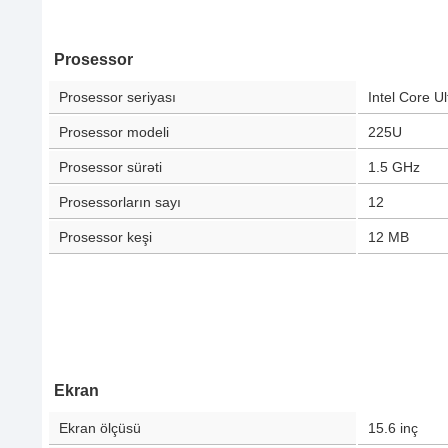
Prosessor
Prosessor seriyası
Intel Core Ul
Prosessor modeli
225U
Prosessor sürəti
1.5 GHz
Prosessorların sayı
12
Prosessor keşi
12 MB
Ekran
Ekran ölçüsü
15.6
inç