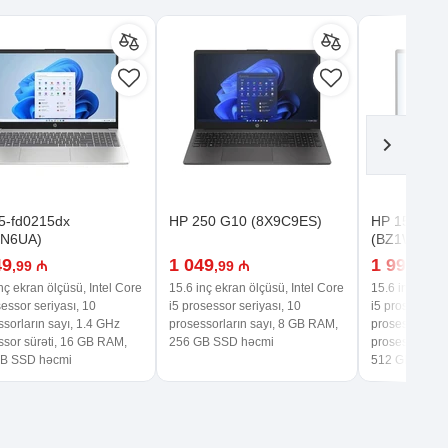
5-fd0215dx
HP 250 G10 (8X9C9ES)
HP 15-fd0
CN6UA)
(BZ1W9UA)
49
1 049
1 999
,99 ₼
,99 ₼
,99 
nç ekran ölçüsü, Intel Core
15.6 inç ekran ölçüsü, Intel Core
15.6 inç ekran
essor seriyası, 10
i5 prosessor seriyası, 10
i5 prosessor s
sorların sayı, 1.4 GHz
prosessorların sayı, 8 GB RAM,
prosessorların
ssor sürəti, 16 GB RAM,
256 GB SSD həcmi
prosessor sür
B SSD həcmi
512 GB SSD 