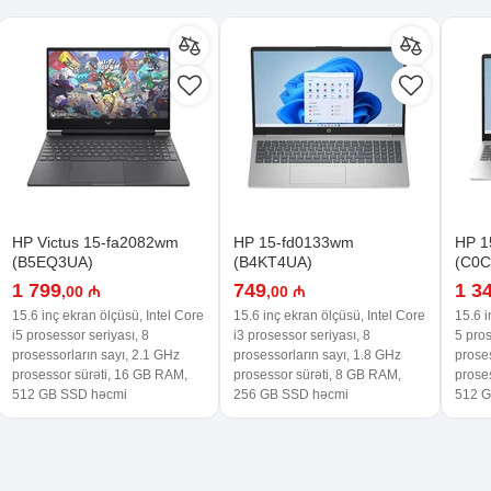
HP Victus 15-fa2082wm
HP 15-fd0133wm
HP 1
(B5EQ3UA)
(B4KT4UA)
(C0
1 799
749
1 3
,00 ₼
,00 ₼
15.6 inç ekran ölçüsü, Intel Core
15.6 inç ekran ölçüsü, Intel Core
15.6 i
i5 prosessor seriyası, 8
i3 prosessor seriyası, 8
5 pros
prosessorların sayı, 2.1 GHz
prosessorların sayı, 1.8 GHz
proses
prosessor sürəti, 16 GB RAM,
prosessor sürəti, 8 GB RAM,
prose
512 GB SSD həcmi
256 GB SSD həcmi
512 G