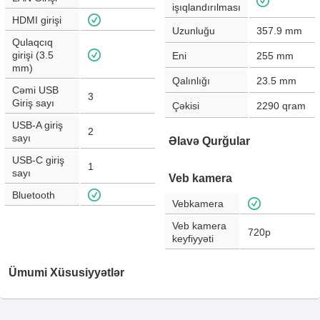
işıqlandırılması
HDMI girişi
Uzunluğu
357.9
mm
Qulaqcıq
girişi (3.5
Eni
255
mm
mm)
Qalınlığı
23.5
mm
Cəmi USB
3
Giriş sayı
Çəkisi
2290
qram
USB-A giriş
2
sayı
Əlavə Qurğular
USB-C giriş
1
sayı
Veb kamera
Bluetooth
Vebkamera
Veb kamera
720p
keyfiyyəti
Ümumi Xüsusiyyətlər