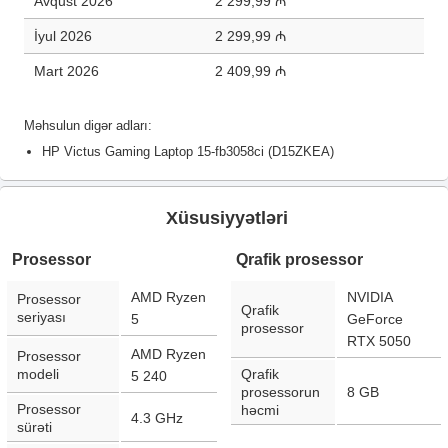
Avqust 2026
2 299,99 ₼
İyul 2026
2 299,99 ₼
Mart 2026
2 409,99 ₼
Məhsulun digər adları:
HP Victus Gaming Laptop 15-fb3058ci (D15ZKEA)
Xüsusiyyətləri
Prosessor
Qrafik prosessor
AMD Ryzen
NVIDIA
Prosessor
Qrafik
seriyası
5
GeForce
prosessor
RTX 5050
AMD Ryzen
Prosessor
modeli
Qrafik
5 240
prosessorun
8 GB
Prosessor
həcmi
4.3 GHz
sürəti