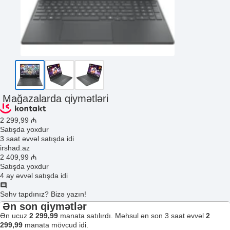
Mağazalarda qiymətləri
2 299
,99
₼
Satışda yoxdur
3 saat əvvəl satışda idi
irshad.az
2 409
,99
₼
Satışda yoxdur
4 ay əvvəl satışda idi
Səhv tapdınız? Bizə yazın!
Ən son qiymətlər
Ən ucuz
2 299,99
manata satılırdı. Məhsul ən son 3 saat əvvəl
2
299,99
manata mövcud idi.