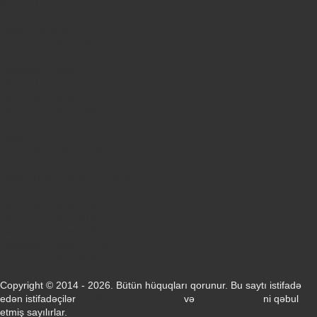
iPhone 17
iPhone 14
Xiaomi Poco X8 Pro
Samsung Galaxy S25
Samsung Galaxy A55
Samsung Galaxy S24 Ultra
iPhone 15
Samsung Galaxy S25 Ultra
Samsung Galaxy S24
iPhone 15 Pro
Honor 600
Xiaomi Poco X8 Pro Max 5G
iPhone 16
Xiaomi Redmi Note 15 Pro 5G
Samsung Galaxy A57 5G
Samsung Galaxy A26
Samsung Galaxy A15
Samsung Galaxy A16 4G
Samsung Galaxy A17 5G
Samsung Galaxy A35
Honor X8d
Copyright © 2014 - 2026. Bütün hüquqları qorunur. Bu saytı istifadə
edən istifadəçilər
Konfidensiallıq Siyasəti
və
Xidmət Şərtləri
ni qəbul
etmiş sayılırlar.