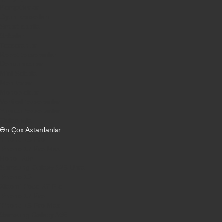
Kompüterlər
Oyun konsolları
Smart saatlar
Sobalar
Tozsoranlar
Robot tozsoranlar
Dondurucular
Mini Sobalar
Monitorlar
Monobloklar
Vertikal tozsoranlar
Yuyucu tozsoranlar
Qulaqlıqlar
Ən Çox Axtarılanlar
iPhone 16 Pro
iPhone 17 Pro Max
Honor X9d
Samsung Galaxy S26 Ultra
iPhone 13
Xiaomi Poco X7 Pro
iPhone 17 Pro
iPhone 16 Pro Max
Samsung Galaxy A56