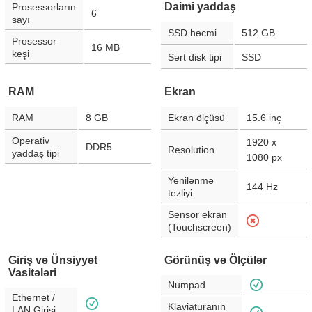
Daimi yaddaş
Prosessorların
6
sayı
SSD həcmi
512 GB
Prosessor
16 MB
keşi
Sərt disk tipi
SSD
RAM
Ekran
RAM
8 GB
Ekran ölçüsü
15.6
inç
Operativ
1920 x
DDR5
Resolution
yaddaş tipi
1080
px
Yenilənmə
144
Hz
tezliyi
Sensor ekran
(Touchscreen)
Giriş və Ünsiyyət
Görünüş və Ölçülər
Vasitələri
Numpad
Ethernet /
Klaviaturanın
LAN Girişi