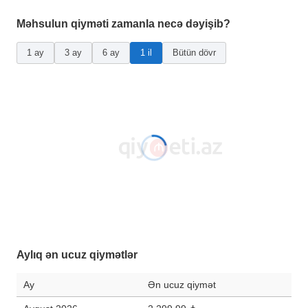
Məhsulun qiyməti zamanla necə dəyişib?
1 ay
3 ay
6 ay
1 il
Bütün dövr
Aylıq ən ucuz qiymətlər
Ay
Ən ucuz qiymət