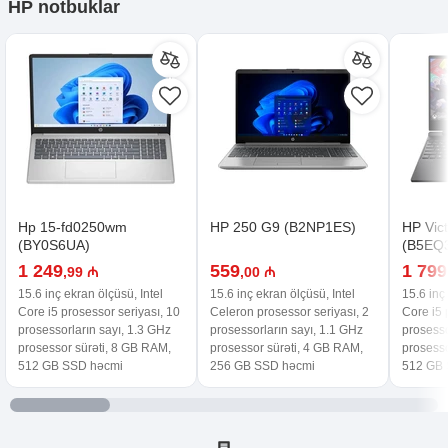
HP notbuklar
Hp 15-fd0250wm
HP 250 G9 (B2NP1ES)
HP Vic
(BY0S6UA)
(B5EQ
1 249
559
1 799
,99 ₼
,00 ₼
15.6 inç ekran ölçüsü, Intel
15.6 inç ekran ölçüsü, Intel
15.6 inç
Core i5 prosessor seriyası, 10
Celeron prosessor seriyası, 2
Core i5 
prosessorların sayı, 1.3 GHz
prosessorların sayı, 1.1 GHz
prosesso
prosessor sürəti, 8 GB RAM,
prosessor sürəti, 4 GB RAM,
prosesso
512 GB SSD həcmi
256 GB SSD həcmi
512 GB 