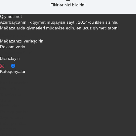
Fikirlərinizi bildirin!
Qiymeti.net
Azərbaycanın ilk qiymət müqayisə saytı, 2014-cü ildən sizinlə.
Mağazalarda qiymətləri müqayisə edin, ən ucuz qiyməti tapın!
Əlaqə yaradın
Mağazanızı yerləşdirin
Reklam verin
info@qiymeti.net
Bizi izləyin
Kateqoriyalar
Telefonlar
Kondisionerler
Plansetler
Televizorlar
Ətirlər
Notbuklar
Paltaryuyanlar
Soyuducular
Fotoaparatlar
Kombilər
Qabyuyanlar