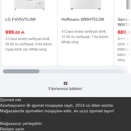
LG F4V5VYL0W
Hoffmann WMH7012W
Samsu
WW70A
999
889
A Class enerji sərfiyyat sinifi,
,00 ₼
,9
37 litr su sərfiyyatı, 7 kq tutum,
A Class enerji sərfiyyat sinifi,
A+++ Cla
White rəng
56 litr su sərfiyyatı, 9 kq tutum,
sinifi, 42
Uşaq kilidi var, White rəng
kWt/saat 
tutum, U
rəng
Fikirlərinizi bildirin!
Qiymeti.net
Azərbaycanın ilk qiymət müqayisə saytı, 2014-cü ildən sizinlə.
Mağazalarda qiymətləri müqayisə edin, ən ucuz qiyməti tapın!
Əlaqə yaradın
Mağazanızı yerləşdirin
Reklam verin