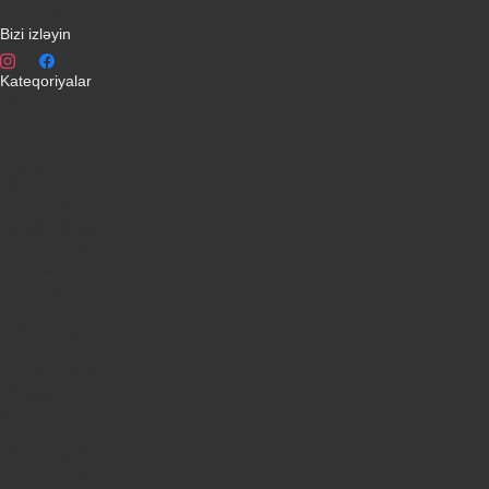
info@qiymeti.net
Bizi izləyin
Kateqoriyalar
Telefonlar
Kondisionerler
Plansetler
Televizorlar
Ətirlər
Notbuklar
Paltaryuyanlar
Soyuducular
Fotoaparatlar
Kombilər
Qabyuyanlar
Kompüterlər
Oyun konsolları
Smart saatlar
Sobalar
Tozsoranlar
Robot tozsoranlar
Dondurucular
Mini Sobalar