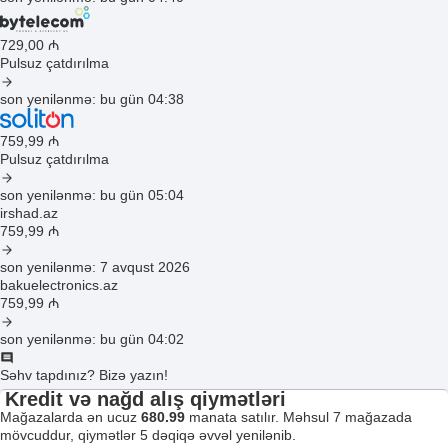
729
,00
₼
Pulsuz çatdırılma
son yenilənmə: bu gün 04:38
759
,99
₼
Pulsuz çatdırılma
son yenilənmə: bu gün 05:04
irshad.az
759
,99
₼
son yenilənmə: 7 avqust 2026
bakuelectronics.az
759
,99
₼
son yenilənmə: bu gün 04:02
Səhv tapdınız? Bizə yazın!
Kredit və nağd alış qiymətləri
Mağazalarda ən ucuz
680.99
manata satılır. Məhsul 7 mağazada
mövcuddur, qiymətlər 5 dəqiqə əvvəl yenilənib.