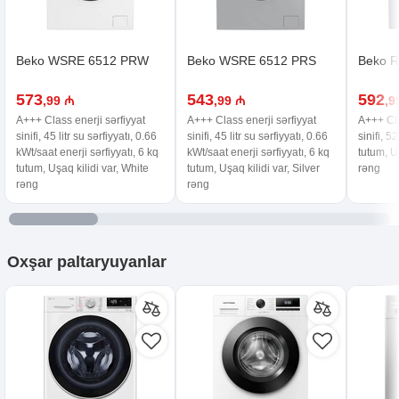
Beko WSRE 6512 PRW
Beko WSRE 6512 PRS
Beko R
573
543
592
,99 ₼
,99 ₼
,9
A+++ Class enerji sərfiyyat
A+++ Class enerji sərfiyyat
A+++ Cla
sinifi, 45 litr su sərfiyyatı, 0.66
sinifi, 45 litr su sərfiyyatı, 0.66
sinifi, 52
kWt/saat enerji sərfiyyatı, 6 kq
kWt/saat enerji sərfiyyatı, 6 kq
tutum, Uş
tutum, Uşaq kilidi var, White
tutum, Uşaq kilidi var, Silver
rəng
rəng
rəng
Oxşar
paltaryuyanlar