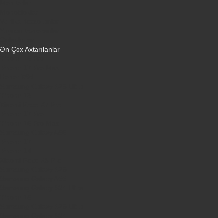
Monitorlar
Monobloklar
Vertikal tozsoranlar
Yuyucu tozsoranlar
Qulaqlıqlar
Ən Çox Axtarılanlar
iPhone 16 Pro
iPhone 17 Pro Max
Honor X9d
Samsung Galaxy S26 Ultra
iPhone 13
Xiaomi Poco X7 Pro
iPhone 17 Pro
iPhone 16 Pro Max
Samsung Galaxy A56
iPhone 17
iPhone 14
Xiaomi Poco X8 Pro
Samsung Galaxy S25
Samsung Galaxy A55
Samsung Galaxy S24 Ultra
iPhone 15
Samsung Galaxy S25 Ultra
Samsung Galaxy S24