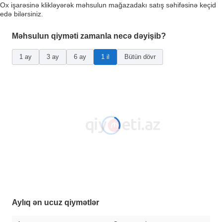
Ox işarəsinə klikləyərək məhsulun mağazadakı satış səhifəsinə keçid
edə bilərsiniz.
Məhsulun qiyməti zamanla necə dəyişib?
1 ay
3 ay
6 ay
1 il
Bütün dövr
Aylıq ən ucuz qiymətlər